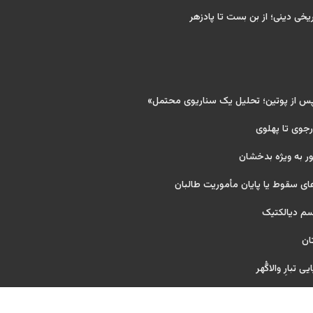
ریخی دینی؛ از بن بست تا پادزهر
پس از پوتین؛ تحلیل یک سناریوی محتمل»
 رجوی تا پهلوی
ر به ویژه بدخشان
ای سقوط یا پایان مأموریت طالبان
یسم دیالکتیک
ان
 تبارِ والاگُهر