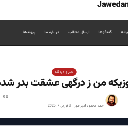
یشه
گفتگوها
ارسال مطالب
در باره ما
پیوندها
خبر و دیدگاه
زیکه من ز درگهی عشقت بدر شدم
0
احمد محمود امپراطور
آوریل 7, 2025