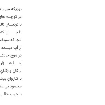
روزیکه من ز
در کوچــه های
با نردبـــانِ ن
تا جـــــای که 
آنجا که سوخت 
از آبِ دیـــده
در موج حادثــ
امــــا هــــزا
از کانِ واژگـ
با کـاروانِ ب
محمود بی مقــ
با جیب خالــ