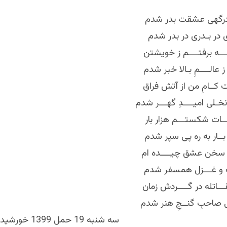
 درگهی عشقت بدر شدم
 در بـدری در بدر شدم
الــــه برفتــــم ز خویشتن
ز عالــــمِ بـالا خبر شدم
کــامِ من از آتش فراق
 نخـلی امیــــدِ گهـــر شدم
ــات شکستـــم هزار بار
ر بــار به ره پی سپر شدم
انِ سخن عشق چیــــده ام
یت و غـــزل همسفر شدم
ـاتله در گــــردش زمان
ی صاحبِ گنــجِ هنر شدم
سه شنبه 19 حمل 1399 خورشیدی