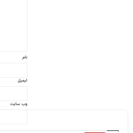
د
گ
ا
ه
*
نام
ایمیل
وب‌ سایت
ب