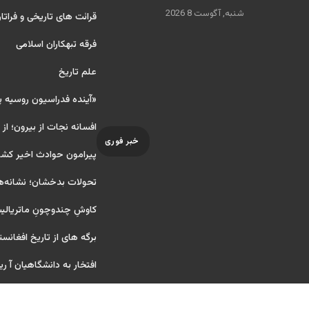
شنبه, آگوست 8 2026
قرائت های تاریخی و فراتا
فرقه تبهکاران اسلامی
علم تاریخ
«آینده فدراسیون روسیه 
افسانه نجات از بیرون؛ از
خبر فوری
پیرامون حوادث اخیر کشو
تحولات بدخشان؛ نشانه‌ه
کاوشِ چندو‌چونِ ماتریال
برگه های از تاریخ افغانست
افتخار به دانشگاهیان آ ریایی