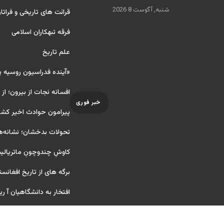
شنبه, آگوست 8 2026
قرائت های تاریخی و فراتا
فرقه تبهکاران اسلامی
علم تاریخ
«آینده فدراسیون روسیه 
افسانه نجات از بیرون؛ از
خبر فوری
پیرامون حوادث اخیر کشو
تحولات بدخشان؛ نشانه‌ه
کاوشِ چندو‌چونِ ماتریال
برگه های از تاریخ افغانست
افتخار به دانشگاهیان آ ریایی