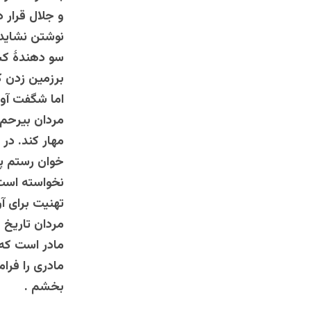
و جلال قرار د
نوشتن نشاید.
سو دهندۀ کسی
برزمین زدن ک
اما شگفت آور
مردان بیرحم 
مهار کند. در
خوان رستم پا
نخواسته است 
تهنیت برای 
مردان تاریخ 
مادر است که ب
مادری را فرا
بخشم .