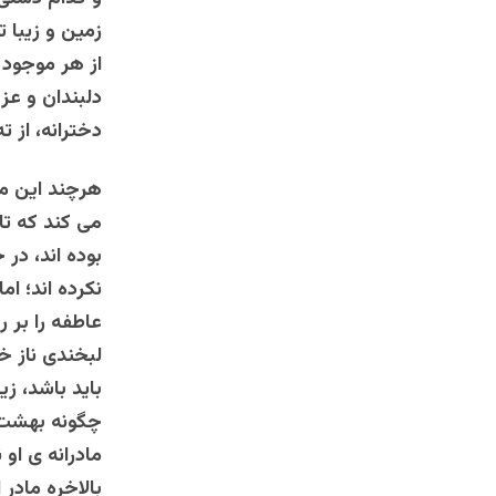
زمین و زیبا 
از هر موجود 
دلبندان و عزی
دخترانه، از ت
هرچند این مو
می کند که تا
بوده اند، در
نکرده اند؛ ا
عاطفه را بر 
لبخندی ناز خی
باید باشد، زی
چگونه بهشت ر
مادرانه ی او
بالاخره مادر