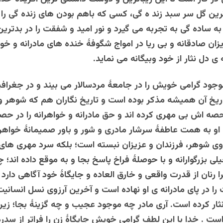
ترین گل سر سبد زند ه گی، کسی که باهم بودن های زنده گی را 
به ساده گی به تجربه می گیرد و نور امید و شفقت را در بدترین
زان صادقانه و بی ریا در امواج شگوفۀ خنده های مادرانه و خوا
ه ی دل نثار از خود وبیگانه می نماید.
جود گرامی خویش را در جامعۀ مردسالار می بیند و در جغرافی
ریخ آن همیشه مذکر بوده است و تاریخ نگاران هم که شوهر و 
 حصه اش بی مهری کرده اند و حق مادرانه و خواهرانه را در حصۀ
ما او به همت عاطفۀ سرشار مادری و شور و باور صمیمانۀ خواه
روی شوهر، فرزندان و عزیزان نبسته است؛ بلکه سرد مهری های آن
لی بزرگوارانه و با حوصلۀ فراخ پاسخ بجا و به موقع داده اند؛
را رنان از قدرت واقعی و خارق العاده و جایگاۀ خود آگاهی دارد
ا در پای مادرانه ی او نهاده است و آخرین آرزوی نسل انسانیت 
 نثار کرده است. آری مادر چه موجود عجیب و چه گزینۀ بجا؛ زیر
 است . خدا با این لطف گرامی خویش جایگاۀ زن را فراتر از سد