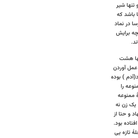
تنها شیر
ا باشد که
سا در نماد
نچه برایش
ند.
نها هشت
عمل آوردن
(آدم ) بوده
نوعه را
ۀ ممنوعه
 یک زن نه
د و حتا از
فتاده بود.
ۀ تازه یی