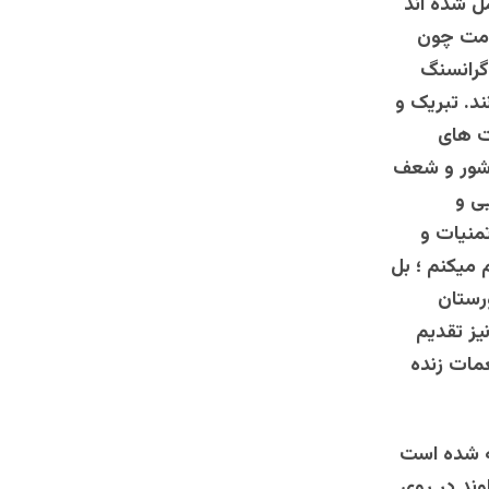
ل شده اند
هامت چون
 گرانسنگ
ند. تبریک و
ت های
 شور و شعف
ی و
منیات و
 میکنم ؛ بل
ورستان
ز تقدیم
عمات زنده
ه شده است
وند در روی