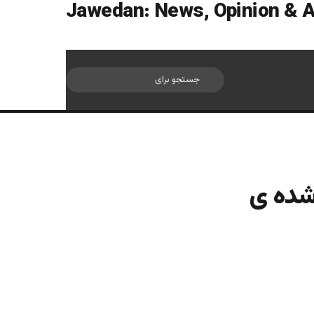
سایدبار
جستجو
برای
شده ی