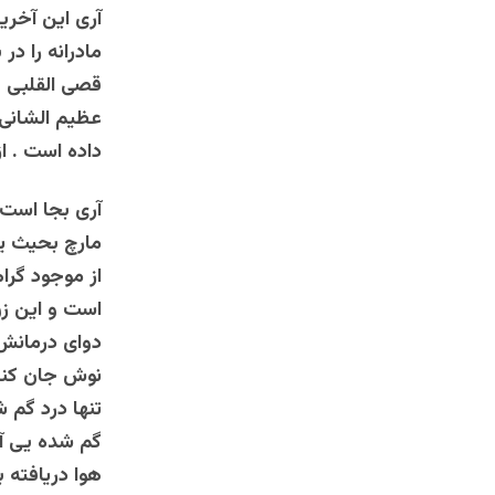
آری این آخری
مادرانه را در
قصی القلبی ها
عظیم الشانی ق
داده است . ا
آری بجا است 
مارچ بحیث ی
از موجود گرام
است و این زن
دوای درمانش 
نوش جان کند 
تنها درد گم ش
گم شده یی آگا
هوا دریافته 