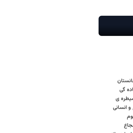
انستان
اده گی
سیطره ی
و انسانی
وم
جاع