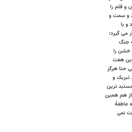
 و قلم را
د و سمت و
و با
 می گیرد؛
ه جنگ
 خشن را
 این هفت
ی حتا هرگز
 تبریک و
مستبد ترین
باز هم همین
ه عاطفۀ
یت نمی