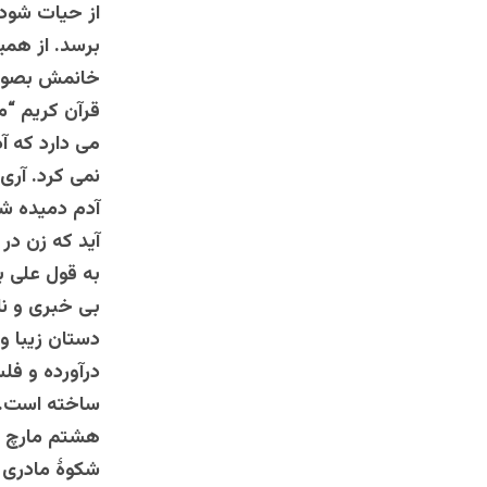
از حیات شود 
برسد. از همی
خانمش بصورت
قرآن کریم “م
می دارد که آ
نمی کرد. آری
آدم دمیده شد
آید که زن در
به قول علی ب
بی خبری و نا
دستان زیبا و
درآورده و فلس
ساخته است. آ
هشتم مارچ با
شکوۀ مادری و