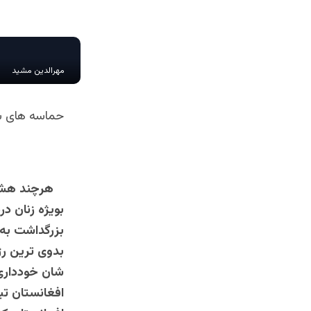
مهرالدین مشید
حماسه های شک
هرچند هشتم 
بویژه زنان در
بزرگداشت به 
بدوی ترین رژ
شان خودداری ن
افغانستان تب