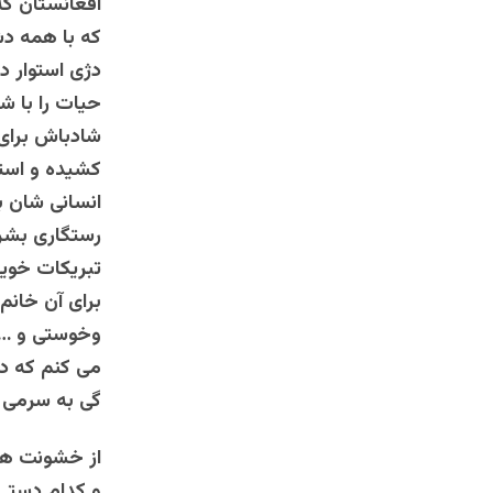
افعانستان که
که با همه دش
دژی استوار در
حیات را با ش
شادباش برای 
کشیده و است
انسانی شان ب
رستگاری بشر
تبریکات خویش
برای آن خانم
وخوستی و … 
می کنم که در
گی به سرمی ب
از خشونت ها
و کدام دستی 