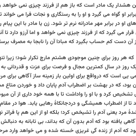
ن هشدار یک مادر است که باز هم از فرزند چیزی نمی خواهد و 
 برابر او گواه می گیرد و او را به رستگاری و نجات فرا می خواند ت
ی او در برابر مهر مادرانه نرم تر شود. زن یا مادر با این پیام ر
رار می گیرد که از فرزند چیزی نمی خواهد و اما آرزو دارد تا آ
ز آن دست کم حساب بگیرد که مبادا آن را نابجا به مصرف برسا
که هر روز برای چنین موجودی هشتم مارچ تکرار شود؛ زیرا ت
ک روز در سال کمترین مجال و فرصت برای عزت و قدردانی به 
ی یی است که درواقع برای اولین بار زمینه ساز آگاهی برای مرد
 بود، که در بهشت بر اضطراب آدم پایان داد و خوردن متاع مم
تشخیص کرد و با او را واداشت تا با همه خود داری از آن میو
تا از اضطراب همیشگی و دردجانکاۀ رهایی یابد. هوا در مقام
دۀ مرد یعنی آدم را تشیخص کرد؛ بلکه او از این هم پا فراتر نها
هی یافته بود که آدم بدون آن که بداند، بی تابانه به دنبالش ا
بود که آدم از زنده گی غریزی خسته شده و می خواهد وارد مرحل