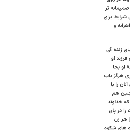
صمیمانه تر
 شرایط برای
هرانه و
ای زنده گی
فرزند او
 او بجا
ری هرگز باب
ان را با
 چنین هم
 که خداوند
را در پای
ا هر زن
ره های شکوه