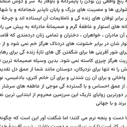
 رنج واقعی زن بودن را پایمردانه و باوقار به سر و دوش متحم
واری ها و مصیبت های بزرگ و پایان ناپذیر شجاعانه و با ش
 برابر توفان های زنده گی و ناملایمات آن ایستاده اند و چرخۀ
انه های استوار و عاطفۀ گرم و صمیمانۀ مادرانه به پیش می ران
آن مادران ، خواهران ، دختران و تمامی زنان دردمندی که قام
وار شان در برابر خشونت های دردناک هرگز خم نمی شود و از
رای شور آفرینی ها برای شگفتن گل های تازۀ زنده گی برای رهای
یت هرگز چیزی کاسته نمی شود. بدین وسیله صمیمانه ترین ت
 را نه تنها برای نزدیکان، دوستان مانند شما از عمق دل تقدیم
 واخانی و برای آن زن شندنی و برای آن خانم کنری، بادغیسی، ن
از عمق احساس و با گسترده گی موجی از عاطفه های سرشار نی
 دورترین زوایای تاریک این سرزمین محروم از ابتدایی ترین ن
رند و با جهانی
 دست و پنجه نرم می کنند؛ اما شگفت آور این است که چگون
در کار است تا این زیباترین و دوست داشتنی ترین آفریدۀ خدا