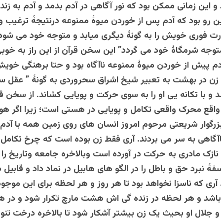
و این زمانی ممکن بود که نور آگاهی در آدم بدمد و آدم به زنده
ن رو بود که آدم پس از خوردن میوۀ ممنوعه درنتیجۀ ترغیب و 
 فوری خویش را به گونۀ دیگری میابد و متوجه خود می شود 
توجه شرمگاۀ خود می گردد” این سخن قرآن از این راز به خوبی
دم پیش از خوردن میوۀ ممنوعه ناآگاه بود و حتا برهنگی خو
 زن در بهشت به تعبیر شیخ اشراق سحروردی به گونۀ ” عقل س
 و با تکانه یی او را به سوی حرکت و پویایی کشاند. از سخن ق
 واقع محرک واقعی تکامل و پویایی در هستی است؛ زیرا اگر هوا
زرگوار شریعتی مرحوم امروز انسان های روی زمین همه با آدم
آگاهی به سر می بردند. آری فقط زن بوده است که چرخ تکامل ان
 نازک مادری به حرکت در آورده است وبالاخره جامعه وتاریخ را
فۀ نبرد حق و باطل را در الگو های هابیل در نماد داد و قابیل د
ری که ناسزا نخواهد بود تا هر روز و هر لحظه برای این موجود
شد و هر لحظه در زنده گی اش هشت مارچ تکرار شود و در هر
 جلال او بحیث یک زن بیشتر آشکار شود تا بالاخره درخت تنو