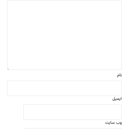
د
ی
د
گ
ا
ه
*
نام
ایمیل
وب‌ سایت