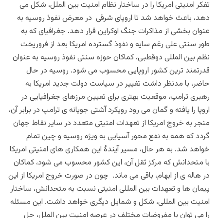
تفکر امنیتی امریکا را در ساختار نظام امنیت بین الملل، شکل می
دهد، باعث خواهد شد تا اروپای شرقی در معرض نفوذ روسیه به
عنوان بخشی از مذاکرات جنگ اوکراین قرار دهد. جغرافیای که به
طور سنتی علی رغم سایه و نفوذ گسترده امریکا بعد از فروریخت
نظم بین المللی دوقطبی، کماکان حوزه سنتی نفوذ روسیه به عنوان
قدرتمند ترین کشور اروپایی محسوب می شود. روسیه در حال
حاضر، با مدنظر داشت تغییر در سیاست دولت جدید امریکا به
رهبری ترامپ، موقعیت بهتری برای تعیین مرزهای جغرافیایی در
اروپا را یافته و گمان می رود رویکرد آشتی جویانه ی ترامپ در برابر آن،
منجر به خروج امریکا از تعهدات امنیتی متعدد در سایر نقاط جهان
گردد که همه به نفع محور آسیایی به ویژه روسیه و چین تمام
خواهد شد. به هر حال، مسیر آیندۀ این همکاری های امنیتی امریکا
با متحدانش که مرکز ثقل آن، این کشور محسوب می شود، کماکان
در هاله ی از ابهام، باقی می ماند. چون در صورت خروج امریکا از این
پیمان ها و تعهدات بین المللی امنیتی نسبت به متحدانش، ساختار
امنیت بین المللی، شکل و شمایل دیگری خواهد داشت. این مسئله
را می توان با مفروضات مختلف در عرصه امنیت بین الملل، حل