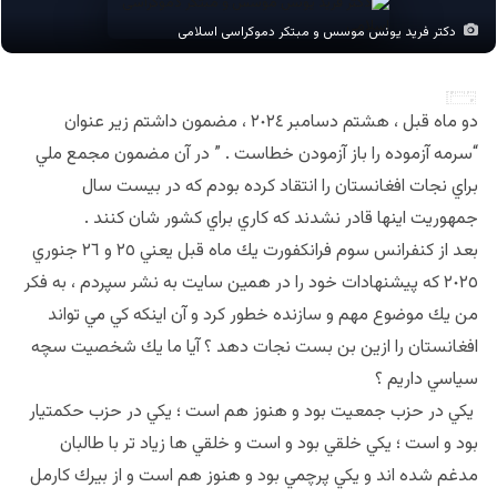
دکتر فرید یونس موسس و مبتکر دموکراسی اسلامی
دو ماه قبل ، هشتم دسامبر ٢٠٢٤ ، مضمون داشتم زير عنوان
“سرمه آزموده را باز آزمودن خطاست . ” در آن مضمون مجمع ملي
براي نجات افغانستان را انتقاد كرده بودم كه در بيست سال
جمهوريت اينها قادر نشدند كه كاري براي كشور شان كنند .
بعد از كنفرانس سوم فرانكفورت يك ماه قبل يعني ٢٥ و ٢٦ جنوري
٢٠٢٥ كه پيشنهادات خود را در همين سايت به نشر سپردم ، به فكر
من يك موضوع مهم و سازنده خطور كرد و آن اينكه كي مي تواند
افغانستان را ازين بن بست نجات دهد ؟ آيا ما يك شخصيت سچه
سياسي داريم ؟
يكي در حزب جمعيت بود و هنوز هم است ؛ يكي در حزب حكمتيار
بود و است ؛ يكي خلقي بود و است و خلقي ها زياد تر با طالبان
مدغم شده اند و يكي پرچمي بود و هنوز هم است و از بيرك كارمل