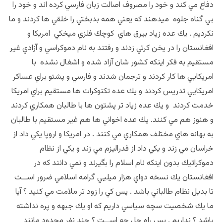
دفاع مي كند و خود را مصروف اصالت زبان فارسي كرده اند و خود را
بي گناه جلوه ميدهند كه يعني همه بدبختي را خلقي ها كردند و ما
نكرديم . يك عده زياد بيرق هاي كوچك فلزي ميخكي امريكا و
افغانستان را در يخن كرتي زدند و رفتند به نام دموكراسي و آزادي غير
مستقيم به فكر اينكه كشور شان آزاد شده و اشغال نشده با
امريكايي ها كار كردند و ترجمان شدند و فارسي و پشتو براي عساكر
امريكايي تدريس كردند و يك عده تكنوكرات ها مستقيم براي امريكا
خدمت كردند و يك عده زياد تر پشتون ها با طالبان همكاري كردند
و هنوز هم مي كنند. يك عده اخواني ها هم غير مستقيم با طالبان
به بهانه هاي مختلف همكاري مي كنند . در امريكا و اروپا يكي داد از
خراسان مي زند و يكي داد از فدراليزم مي زند و يكي از نظام
دموكراتيك بدون اينكه نام اسلام را بگيرند و نمي دانند كه در
افغانستان يك نسخه دواي هزار ميليي گرامه اسلامي ضرور اســت
تا بديل نظام طالباني باشد . پس كي را زود تر ملامت مي كنيد ؟ آيا
ما يك شخصيت سچه سياسي داريم كه او يك جبهه و پره نداشته
باشد ؟ نداريم . پس راه حل چه اســت ؟ چند نفر محدود مانند