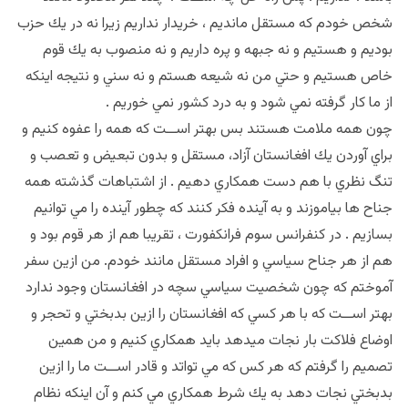
شخص خودم كه مستقل مانديم ، خريدار نداريم زيرا نه در يك حزب
بوديم و هستيم و نه جبهه و پره داريم و نه منصوب به يك قوم
خاص هستيم و حتي من نه شيعه هستم و نه سني و نتيجه اينكه
از ما كار گرفته نمي شود و به درد كشور نمي خوريم .
چون همه ملامت هستند بس بهتر اســت كه همه را عفوه كنيم و
براي آوردن يك افغانستان آزاد، مستقل و بدون تبعيض و تعصب و
تنگ نظري با هم دست همكاري دهيم . از اشتباهات گذشته همه
جناح ها بياموزند و به آينده فكر كنند كه چطور آينده را مي توانيم
بسازيم . در كنفرانس سوم فرانكفورت ، تقريبا هم از هر قوم بود و
هم از هر جناح سياسي و افراد مستقل مانند خودم. من ازين سفر
آموختم كه چون شخصيت سياسي سچه در افغانستان وجود ندارد
بهتر اســت كه با هر كسي كه افغانستان را ازين بدبختي و تحجر و
اوضاع فلاكت بار نجات ميدهد بايد همكاري كنيم و من همين
تصميم را گرفتم كه هر كس كه مي تواتد و قادر اســت ما را ازين
بدبختي نجات دهد به يك شرط همكاري مي كنم و آن اينكه نظام