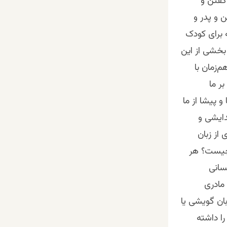
گفتن و
ن و پدر و
ه برای کودک
 بخشی از این
م‌زمان با
ر ما
‌ پیشا از ما
یدایشی و
 از زبان
 چیست؟ هر
نسانی
 مادری
بان گویشی یا
را داشته