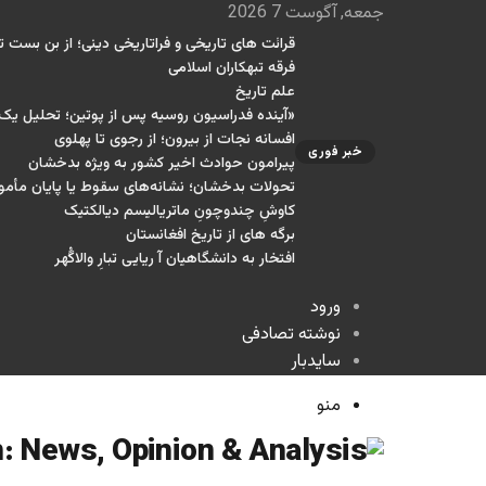
جمعه, آگوست 7 2026
قرائت های تاریخی و فراتاریخی دینی؛ از بن بست تا
فرقه تبهکاران اسلامی
علم تاریخ
«آینده فدراسیون روسیه پس از پوتین؛ تحلیل ی
افسانه نجات از بیرون؛ از رجوی تا پهلوی
خبر فوری
پیرامون حوادث اخیر کشور به ویژه بدخشان
تحولات بدخشان؛ نشانه‌های سقوط یا پایان مأمو
کاوشِ چندو‌چونِ ماتریالیسم دیالکتیک
برگه های از تاریخ افغانستان
افتخار به دانشگاهیان آ ریایی تبارِ والاگُهر
ورود
نوشته تصادفی
سایدبار
منو