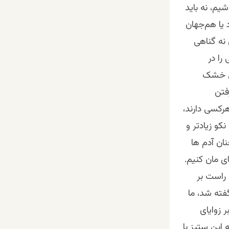
شیم، نه باید
 یا هم‌جهان
نه گناهی
را در
سی خشک
فتن
رکسی دارند،‌
و زیادتر و‌
نان آدم ها
ی مان کنیم.
 راست بر
گفته شد، ما
ر زوایای
 این ستیز با