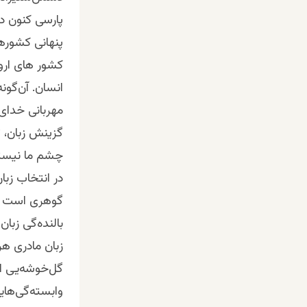
پارسی کنون در
پنهانی کشورها
کشور های اروپ
انسان. آن‌گون
مهربانی خدای 
گزينش زبان، ت
چشم ما نیستند
در انتخاب زبا
گوهری است نه
بالنده‌گی زبا
زبان مادری ه
گل‌خوشه‌یی از
وابسته‌گی‌های