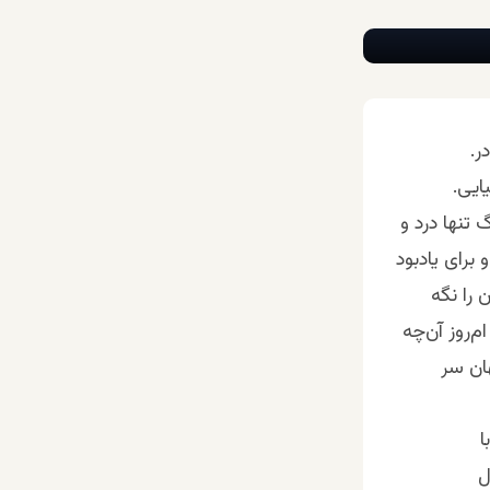
ر.
ایی.
 تنها درد و
رای یاد‌بود
را نگه‌
م‌روز آن‌چه
ان سر
ا
ل