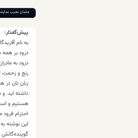
عثمان نجیب نمایند
پیش‌گفتار:
به نام آفریدگا
درود بر همه م
درود به مادرا
رنج و زحمت اس
زبان تان در هر
داشته اید. و د
هستیم و استی
احترام فرود می
این نوشته به ه
گوینده‌گانش گر