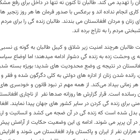
 را تهدید می کند. طالبان تا کنون نه تنها در داخل برای رفع مش
اری انجام نداده اند و برعکس با صدور فرمان ها هر روز زنجیر های
ی زنان و مردان افغانستان می بندند. طالبان زنده گی را برای مردم 
تی مردم را به تاراج برده اند.
 طالبان هرچند امنیت زیر شلاق و کیبل طالبان به گونه ی نسبی
نه ی وحشت زده به زنده گی دشوار ادامه میدهند؛ اما اوضاع سیاس
غانستان در نتیجه ی وضع محدودیت های شدید؛ بویژه بسته شد
، رانده شدن زنان از اداره های دولتی به کلی دگرگون شده و فقر و 
ر زمانی بیداد می‌کند. از همه مهم تر نبود قانون و خودسری های ا
ن رسانده است. قرار گزارش ها روزانه صدها نفر از ناچاری افغانستا
منی برای زنده گی کردن در سایر کشور های جهان پیدا نمایند. افغا
نی بدل شده است که زنده گی در آن ضجه می کشد و انسانیت و ا
ز در آن پرپر می شوند. ادامه ی این وضعیت حکایت از آرامش پیش 
انه هزاران نفر از ایران و پاکستان وارد افغانستان می شوند و افزایش