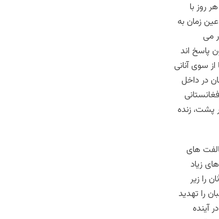
ر روز با
ین زمان به
ر می
 پاسخ اند
از سوی آنانی
ن در داخل
فغانستانی
ر پشت، زنده
الفت های
های زیاد
 را زیر
ان را تهدید
ر آینده