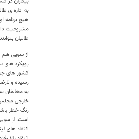
بیکاران در کش
به اداره ی طا
هیچ برنامه ای 
مشر‌وعیت داخل
طالبان بتوانن
از سویی هم ط
رویکرد های س
کشور های جها
رسیده و نارضا
به مخالفان س
خارجی مجلس نم
رنگ خطر باشد
است. از سویی 
انتقاد های لی
انتقاد بالا ر