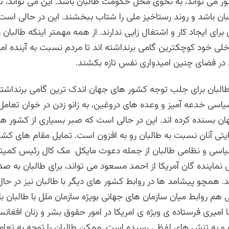
ور می تواند، به نحوی مخل حکومت طالبان باشد. این می تواند، ت
لبان باشد و روند رستاخیز ملی را شتاب ببخشند. این در حالی است
برای ایجاد کار و اشتغال زایی ندارند. از همه مهمتر اینکه طالبان ب
ی خود کوچکترین گامی برنداشته اند تا مردم نسبت به آینده امید
د در فضای چنین امیدواری نفس تازه بکشند.
البان برای جلب توجه کشور های جهان اندک ترین گامی برنداشته ا
یاسی خدعه آمیز و وعده های دروغین، به زانو زدن در خوان تعام
ن بسنده کرده اند. این در حالی است که صبر بسیاری از کشور ه
یتی آنان نسبت به طالبان رو به افزون است. تمایل مقام های کش
یاسی و نظامی طالبان از جمله دعوت مایکل مک کال رئیس کمیته
اینده گان آمریکا از احمد مسعود می تواند، برای طالبان به صد
. همچو پیشامد ها در روابط کشور های دیگر با طالبان نیز در ح
هم روابط میان سازمان های جهانی بویژه سازمان ملل با طالبان با 
نا امیری فرستاده ی ویژه ی امریکا در امور حقوق بشر و زنان افغانست
فته و به تنش های لفظی رسیده است. ممکن طالبان با توجه به‌ تع