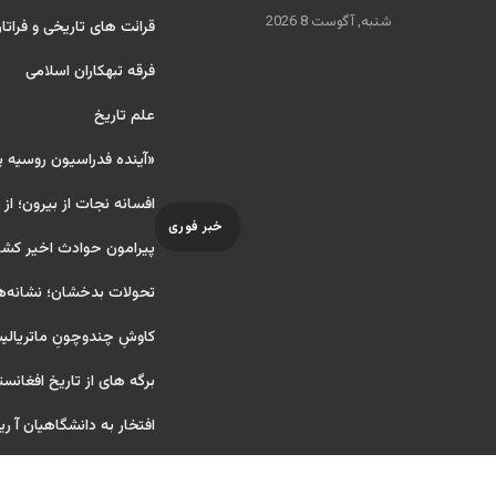
شنبه, آگوست 8 2026
قرائت های تاریخی و فراتا
فرقه تبهکاران اسلامی
علم تاریخ
«آینده فدراسیون روسیه 
افسانه نجات از بیرون؛ از
خبر فوری
پیرامون حوادث اخیر کشو
تحولات بدخشان؛ نشانه‌ه
کاوشِ چندو‌چونِ ماتریال
برگه های از تاریخ افغانست
افتخار به دانشگاهیان آ ریایی