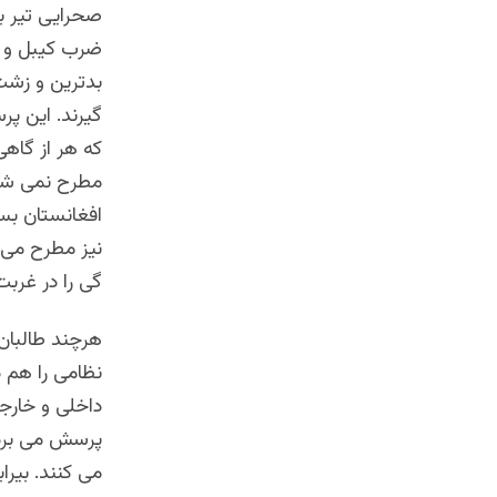
صحرایی تیر بار
ضرب کیبل و چ
بدترین و زشت 
گیرند. این پ
که هر از گاهی
مطرح نمی شود
افغانستان بسر
نیز مطرح می گ
گی را در غربت
هرچند طالبان
نظامی را هم د
داخلی و خارجی
پرسش می برد. 
می کنند. بیرا