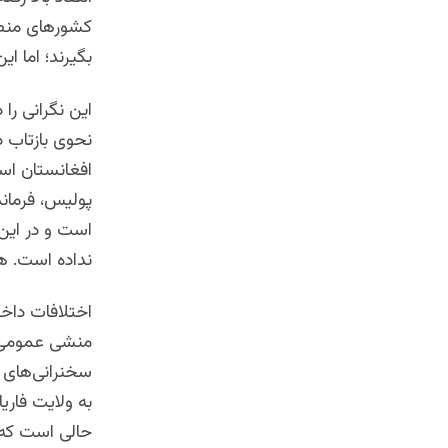
کشورهای منطق
بگیرند؛ اما ا
این نگرانی را
نحوی بازتاب 
افغانستان است
پولیس، فرمان
است و در این 
نداده است. هد
اختلافات داخل
منشی عمومی سا
سخنرانی‌های ا
به ولایت فاری
حالی است که ا