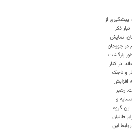
 پیشگیری از
بار ذکر
ان، نمایش
م در جوزجان
طور بازگشت
ند. در کنار
ر و تاجک
ه افزایش
. رهبر
مسایه و
این گروه
بر طالبان
روابط این