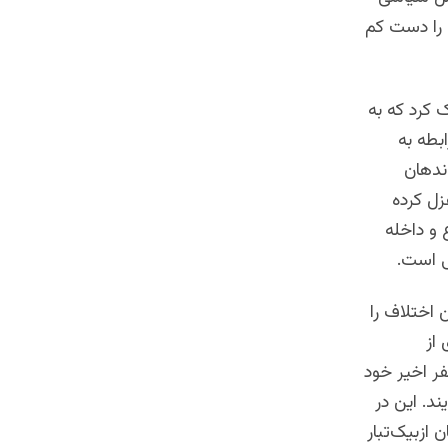
 را دست کم
 کرد که به
بطه به
اندهان
زل کرده
 و داخله
ی است.
 اختلاف را
از
فر اخیر خود
د. این در
 ازبیک‌تبار