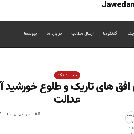
یشه
گفتگوها
ارسال مطالب
در باره ما
پیوندها
خبر و دیدگاه
افق های تاریک و طلوع خورشید آز
عدالت
0
خواندن این مطلب 8 دقیقه زمان میبرد