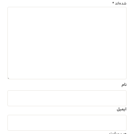
شده‌اند
*
د
ی
د
گ
ا
ه
*
نام
ایمیل