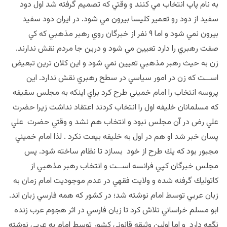
به نام پاپ انتخاب مي كنند و وقتي كه تصميم گرفته شد اول دود
سفيد از دود رو تعمير كليسا بيرون مي شود. در ايران دود سفيد
بيرون نمي شود و اما ٩ نفر از خبرگان روي رهبر مذهبي كه كي
صفت رهبري را دارد تعيين مي شود و درين جا مردم نقش ندارند.
زن به حيث رهبر مذهبي تعيين نمي شود و اين كلان ترين تبعيض
اســت كه زن در امور سياسي در سطح رهبري نقش ندارد. اين
پروسه انتخاب را امام خميني طرح كرد براي اينكه به مجلس سقيفه
كه مسلمانان خليفه اول را انتخاب كردند اعتقاد نداشت زيرا حضرت
علي رض در آن مجلس نبود و انتخاب هم نشد و وقتي حضرت علي
پسان خبر شد او هم در اول به خليفه بيعت نكرد . لذا امام خميني
مجبور بود كه يك طرح از خود بسازد تا نظام ساخته شود. پس
مجلس خبرگان كپي فرانسه اســت و انتخاب رهبر مذهبي از
كاتوليك گرفنه شده و ولايت فقهي در عدم موجوديت امام زمان به
زبان عربي توسط امام نوشته شد؛ در كشور كه همه فارسي زبان اند.
ابو مسلم خراساني تلاش كرد تا زبان فارسي در اثر هجوم عرب زنده
نگهه دارد و اما اولين وثيقه قانوني كشور توسط امام به عربي نوشته