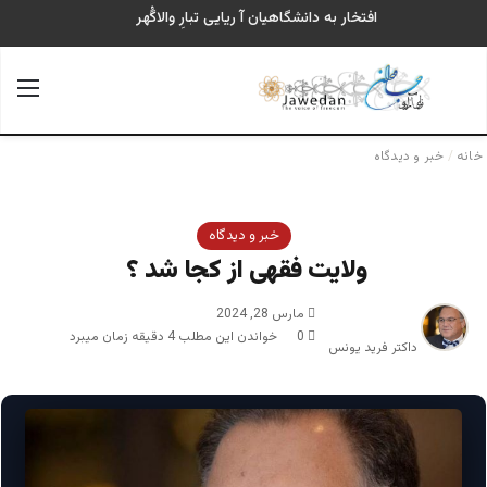
افتخار به دانشگاهیان آ ریایی تبارِ والاگُهر
جستجو برای
منو
خانه
/
خبر و دیدگاه
خبر و دیدگاه
ولایت فقهی از کجا شد ؟ ‎
مارس 28, 2024
0
خواندن این مطلب 4 دقیقه زمان میبرد
داکتر فرید یونس