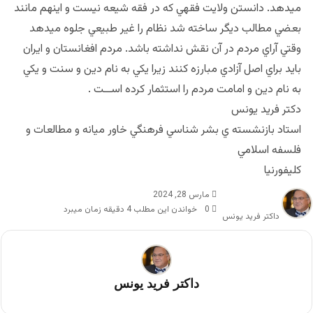
ميدهد. دانستن ولايت فقهي كه در فقه شيعه نيست و اينهم مانند
بعضي مطالب ديگر ساخته شد نظام را غير طبيعي جلوه ميدهد
وقتي آراي مردم در آن نقش نداشته باشد. مردم افغانستان و ايران
بايد براي اصل آزادي مبارزه كنند زيرا يكي به نام دين و سنت و يكي
به نام دين و امامت مردم را استثمار كرده اســت .
دكتر فريد يونس
استاد بازنشسته ي بشر شناسي فرهنگي خاور ميانه و مطالعات و
فلسفه اسلامي
كليفورنيا
مارس 28, 2024
0
خواندن این مطلب 4 دقیقه زمان میبرد
داکتر فرید یونس
داکتر فرید یونس