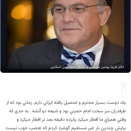
دکتر فرید یونس موسس و مبتکر دموکراسی اسلامی
يك دوست بسيار محترم و تحصيل يافته ايراني دارم. زماني بود كه از
طرفدران سر سخت امام خميني بود و شيعه دو آتشه . به حدی كه
وقتي همراي ما افطار ميكرد پانزده دقيقه بعد تر افطار ميكرد و
برايش چندين بار غير مستقيم گوشزد كردم كه تعصب خوب نيست