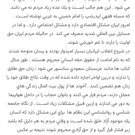
مي شود . اين هم جالب اســت و يك عده زياد مردم نه مي دانند
كه مسله فقهي ليدرشپ را امام خميني به عربي نوشته اســت .
امروز ايران مشكل اقتصادي دارد و مشكل اجتماعي دارد . و اما در
مسايل بين المللي شديد مصرف مي كند در حاليكه مردم ايران حق
اوليت را دارند تا غم خورشي شوند.
در شروع انقلاب ايرانيان بسيار اميدوار بودند و پسان متوجه شدند
كه به نام امامت از حقوق حقه انساني محروم هستند . طور مثال
كتاب ها مانند عربستان سعودي سانسور مي شود ؛ زنان حق طلاق
را ندارند و درين اواخر اجازه داده شده كه در وقت نكاح طلاق خود را
زنان هم تضمين كنند . آخوند ها از پول بيت المال زندگي هاي
مجلل دارند، مردم فرار مي كنند و بانوان حجاب را در داخل هواپيما
به دور مي اندازند و ازين قبيل مشكلات زياد اســت . از نگاه جامعه
شناسي و روانشناسي اين نظام ها براي اين مشكل دارد كه انسان
يك موجود آزاد خلق شده اســت و وقتي مردم به هر دليل كه باشد
زير فشار قرار گيرد و از حق آزادي محروم شوند نتيجه بر عكس