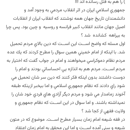
) را هم به قتل رسانده اند !!!
جمهوري اسلامي ايران در اثر انقلاب مردمي به وجود آمد و
دانشمندان تاريخ جهان همه نوشتند كه انقلاب ايران از انقلابات
اصيل جهان مانند انقلاب كبير فرانسه و روسيه و چين بود. پس چرا
به بيراهه كشانده شد ؟
اول مسله كه واضح اســت اين اســت كه دين بالاي مردم تحميل
شد. با اينكه از امام خميني همين سوال را مطرح كردند كه يك عده
مردم نظام دموكراسي ميخواهند و امام در جواب گفت كه اختيار به
مردم اســت. مردم هم به انذازه يي احساساتي بودند و امام را
دوست داشتند بدون اينكه فكر كنند كه دين سر شان تحميل مي
شود راي دادند كه نظام جمهوري اسلامي و اما بيخبر ازينكه طبقه
آخوند زمامدار مي شود و مردم ديگر آزادي هاي فردي خود شان را
نميداشته باشند. و اما سوال در اين اســت كه نظام جمهوري و
ولايت فقهي از كجا شد ؟
در فقه شيعه امام زمان بسيار مطرح اســت. موضوع كه در متون
شيعه و سني آمده اســت و اما اين محقق به امام زمان اعتقاد