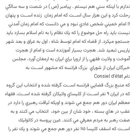
ندارم با اينكه سني هم نيستم . پيامبر (ص ) در شصت و سه سالگي
رحلت كرد و اين هزار سال اســت كه امام زمان زنده اســت و پنهان
!! امام خميني شخص عادي نبود و مي دانست كه امام زمان آمدني
نيست بايد راه حل موضوع را كه يك نظام را به نام اسلام بسازد بايد
جستجو ميكرد. از قضاء كه امام توسط شاه ، اول به عراق و بعد شهر
پاريس تبعيد شد. هجرت بسيار آموزنده است و امام از هجرت
آموخت و ولايت فقهي را از اروپا براي ايران به ارمغان آورد. مجلس
خبرگان ايران از شوراي بزرگ فرانسه كه مشهور اســت به
نام Consiel d’état
كه منبع بزرگ قضايي فرانسه اســت گرفته شده و انتخاب اين گروه
كه در ايران ٩ نفر اســت از كليساي واتيكان گرفته شده اســت. فقهاء
معظم ايران دور هم جمع مي شوند و اويكه لياقت رهبري را دارد در
عقب در هاي بسته ، خود شان از بين خود، انتخاب مي كنند و به
صفت رهبر به مردم معرفي مي كنند. عين پروسه در كاتوليك
اســت كه اسقف كليسا ١١٥ نفر دور هم جمع مي شوند و يك نفر را