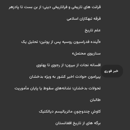
قرائت های تاریخی و فراتاریخی دینی؛ از بن بست تا پادزهر
فرقه تبهکاران اسلامی
علم تاریخ
«آینده فدراسیون روسیه پس از پوتین؛ تحلیل یک
سناریوی محتمل»
افسانه نجات از بیرون؛ از رجوی تا پهلوی
خبر فوری
پیرامون حوادث اخیر کشور به ویژه بدخشان
تحولات بدخشان؛ نشانه‌های سقوط یا پایان مأموریت
طالبان
کاوشِ چندو‌چونِ ماتریالیسم دیالکتیک
برگه های از تاریخ افغانستان