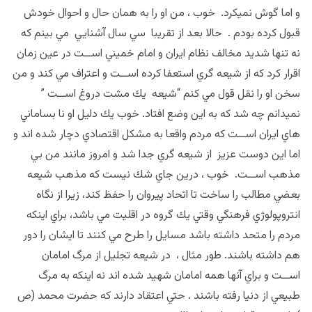
و اما گوش نميكرد. خوب ، من او را به همان حال و احوال خودش
قبول كرده بودم . حالا بعد از تقريبا سي سال آشنايي مي بينم كه
نه تنها شديد مخالف نظام ايران و امام خميني اســت در عين زمان
اقرار كرد كه از شيعه گري استعفا كرده اســت و اعتراف مي كند و من
سخن او را نقل قول مي كنم “شيعه يك مشت دروغ اســت ”
نميدانم چه شد كه به اين وضع افتاد. خوب يك دليل او نا بساماني
هاي ايران اســت كه مردم واقعا به مشكل اقتصادي دچار شده اند و
اما اين دوست عزيز از شيعه گري جدا شد و امروز مانند من بي
مذهب اســت. خوب ، درين جاي شك نيست كه مذهب شيعه
بعضي مطالب را ساخت تا اتحاد پيروان را حفظ كند، زيرا از نگاه
انتروپولوژي فرهنگي وقتي يك گروه در اقليت مي باشد، براي اينكه
مردم را متحد داشته باشد مسايل را طرح مي كنند تا ايشان را دور
هم داشته باشند. طور مثال ، در شيعه تجليل از مرگ امامان
اســت و براي آنها همه امامان شهيد شده اند نه اينكه به مرگ
طبيعي از دنيا رفته باشند . حتي اعتقاد دارند كه حضرت محمد (ص