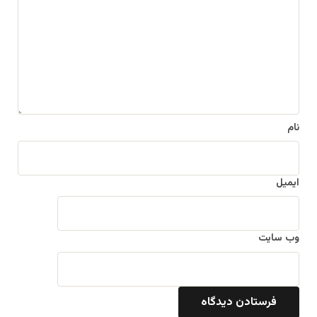
د
گ
ا
ه
*
نام
ایمیل
وب‌ سایت