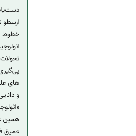
دست‌یاب
ارسطو تا
خطوط اس
اثولوجی
تحولات 
پی‌گیری
های علو
و دانای
«اثولوجی
همین عل
عمیق فل