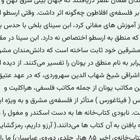
دان همان عصر دریافتند که جهان بینی شرق کهن و ا
بر فلسفه‌ی افلاطون چه‌گونه اثر داشت. وقتی ارسطو 
ز آموزش های مغانی کرد، ابن سینای بلخی با حدس 
که منطق به ارسطو اختصاص نه دارد. ابن سینا در مق
مشرقین خود ثابت ساخته است که دانش‌مندان مشر
ابر به نام منطق در یونان را تفسیر می‌کنند. از دیده ا
راقی شیخ شهاب الدین سهروردی، که در عهد عتیق
ن مکاتب یونان از جمله مکاتب فلسفی، هراکلیت و‌
س ( فیثاغورس ) متأثر از فلسفه‌ی مشرق و به ویژه ای
ت. نابودی کتاب‌‌خانه ها به دست اسکندر و‌ مغول را 
افتن به آن کتاب ها می‌دانند.‌( آرزو داریم، رمز‌گشایی
کشف کتاب‌خانه‌ی اخیر ۸۵ هزار جلدی دوره‌ی عباسیان) ما ر