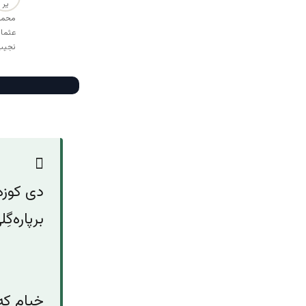
دی کوزه‌
برپاره‌گ
و آن 
من هم
خیام که