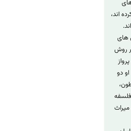
های
ده اند،
ند.
 های
در روش
پرواز
و‌ دو
طون،
لسفه‌
میراث