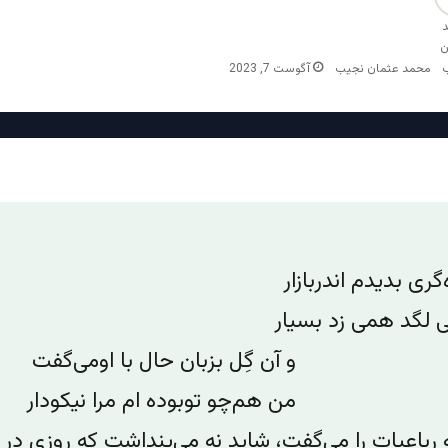
محمد عثمان نجیب
آگوست 7, 2023
گری بدیدم اندربازار
ِلی لگد همی زد بسیار
گِل بزبان حال با او‌می‌گفت
‌چو تو‌بوده ام مرا نیکو‌دار
 رباعیات را می‌گفت، شاید نه می‌پنداشت که روزی در 