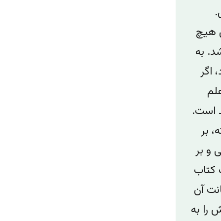
.
ش هیچ
د. به
 اگر
لم
 است.
، بر
و‌ بر
 کتاب
انت آن
 را به