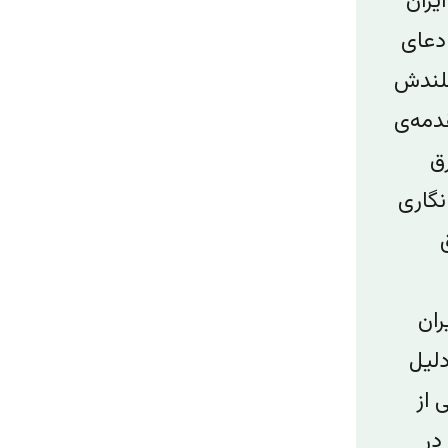
یران
ادعای
بلندش
دمه‌ی
ق
نگاری
ران
دلیل
 از
ا در