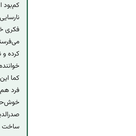
کم‌بود ا
نارسایی
فکری خو
می‌فرستد
کرده و ن
خواننده
کما این
فرد هم 
خوش‌حال
صدرالدی
ساخت و 