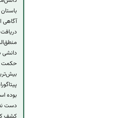
دانش‌من
باستان 
آگاهی ا
دریافت 
منطق‌ال
دانشی بر
حکمت اش
بیش‌تری
پیتاگورا
بوده اس
دست نه ی