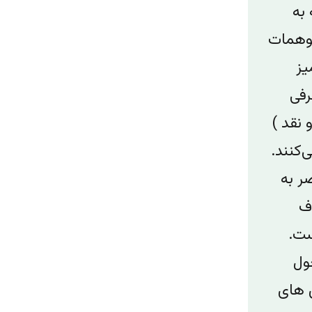
 به
توهمات
یز
رفی
 نقد )
کنند.
ر به
ف
ست.
ول
 های