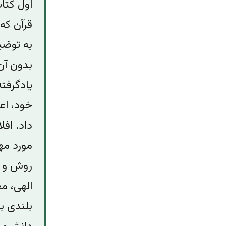
اول کتاب
قرآن که
به توضی
بدون آن
یاد‌گرف
خود،‌ اع
داد. افل
مورد مه
روش ‌و 
الٰهی، 
بلندی ب