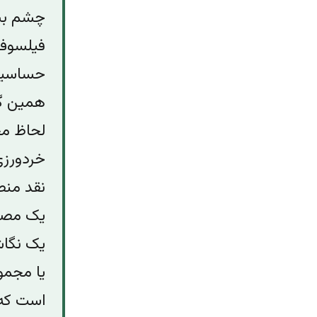
چشم بست
فیلسوف 
حساسیتی 
همین گون
لحاظ مح
خردورزی
نقد منطق
یک مصرع
یک نگاش
یا مجمو
است که 