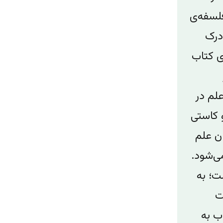
لسفه‌ی
درک
ی کتاب
علم در
‌ کاستی
ن علم
ی‌شود.
ت؛ به
ت
ب به