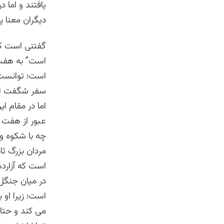
یافتند و اما د
دیگران معنا پ
گفتنی است که 
است” به هفت 
است؛ توانست ت
سفر شگفت انگ
اما در مقام ا
عبور از هفت 
چه با شکوه و 
مردان بزرگ ثا
است که آزارد
در میان جنگل 
است؛ زیرا او 
می کند و حتا