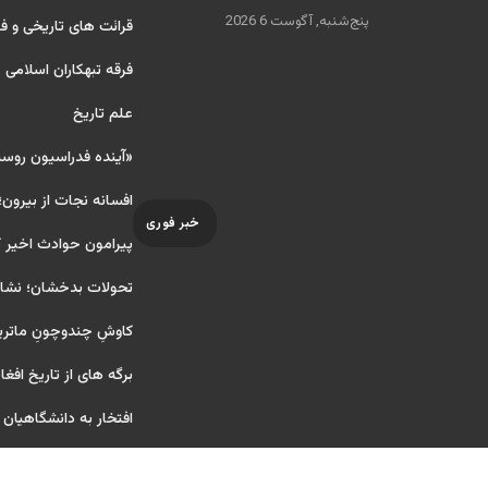
پنج‌شنبه, آگوست 6 2026
قرائت های تاریخی و فر
فرقه تبهکاران اسلامی
علم تاریخ
«آینده فدراسیون روس
افسانه نجات از بیرون؛
خبر فوری
پیرامون حوادث اخیر 
تحولات بدخشان؛ نشانه
کاوشِ چندو‌چونِ ماتر
برگه های از تاریخ افغا
افتخار به دانشگاهیان آ ر