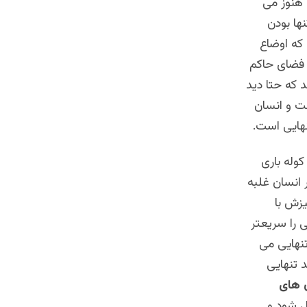
 هنوز می
نها بودن
که اوضاع
 فضای حاکم
د که حتا دید
ست و انسان
نهایی است.
کوله باری
 انسان غلبه
یزش با
ی را سریعتر
تنهایی می
 تنهایی
 های
ل شود و