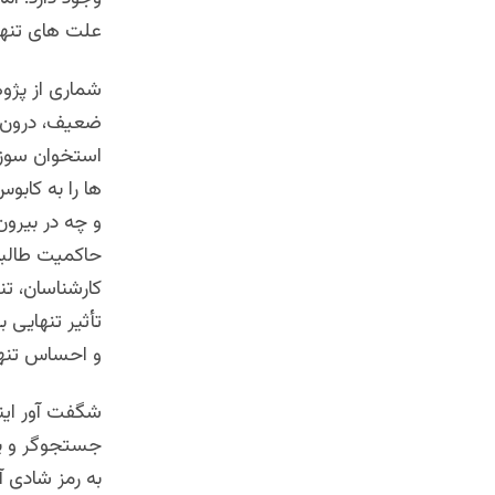
علت های تنها
شماری از پژوه
ضعیف، درون گ
استخوان سوز 
ها را به کابو
و چه در بیرون
حاکمیت طالبا
کارشناسان، تنه
تأثیر تنهایی
و احساس تنها
شگفت آور این
جستجوگر و پر
به رمز شادی آ