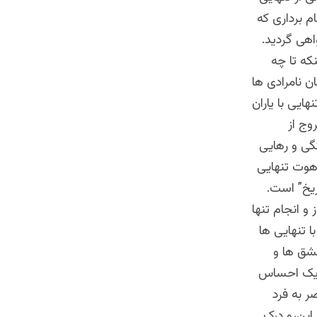
م برداری که
اهی گردید.
که تا چه
ن نامرادی ها
ایی با یاران
وج از
تگی و رهایی
رهوت تنهایی
ریخ” است.
ز و انجام تنها
ا تنهایی ها
عشق ها و
ک احساس
ر به فرد
این‌رو درک