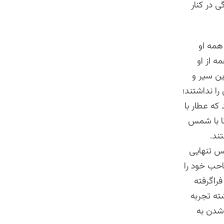
ی در کنار
همه او
 از او
ین سیر و
ا نداشتند؛
که عطار با
نا با شمس
ند.
حس تنهایی
حب خود را
فراگرفته
شته تجربه
 شدن به