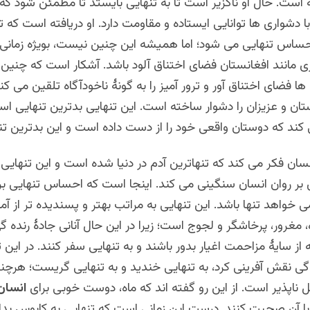
است. حال او ناگزیر است تا به تنهایی بایستد تا مطمئن شود که
 با دشواری ها توانایی ایستاده و مقاومت دارد. او دریافته است که ت
ساس تنهایی می شود؛ اما همیشه این چنین نیست، بویژه زمانی 
مانند افغانستان فضای اختناق آلود باشد. آشکار است که چنین
ها فضای اختناق آور و ترور آمیز را به گونۀ ناخودآگاه تلقین می کن
ستان و عزیزان را دشوار ساخته است. این تنهایی بدترین تنهایی ا
کند که دوستان واقعی خود را از دست داده است و این بدترین ت
سان فکر می کند که تنهاترین آدم در دنیا شده است و این تنهایی 
س بر روان انسان سنگینی می کند. اینجا است که احساس تنهایی بر
ی خواهد تنها باشد. این تنهایی به مراتب بهتر و پسندیده تر از آم
، مغرور، پرخاشگر و لجوج است؛ زیرا در این حال آنانی جادۀ رنده گ
 از سایۀ مزاحمت اغیار بدور باشند و به تنهایی سفر کنند. در این 
گی نقش آفرینی کرد، به تنهایی خندید و به تنهایی گریست؛ هرچند
اپذیر است. از این رو گفته اند که ماه، دوست خوبی برای
انسان
 آن صحبت کنند. درست این زمانی است که تنهایی به کابوس بد