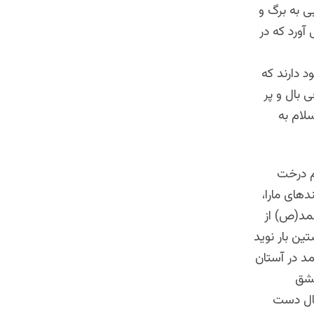
ی به برگ و
آورد که در
 دارند که
 بال و پر
سلام به
م درخت
های مارا،
حمد(ص) از
ین بار نوید
مد در آستان
شق
یال دست