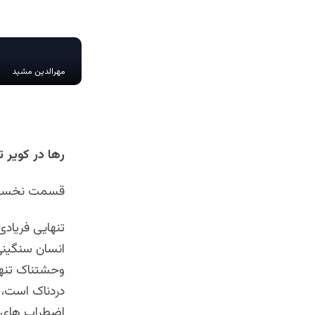
مهرالدین مشید
رها در کویر 
قسمت نخس
تنهایی فریادی
انسان سنگینی 
وحشتناک تنها
دردناک است، آ
اضطراب های ن