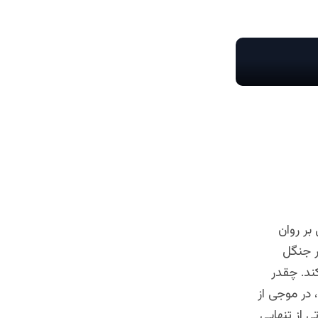
بر روان
ر جنگل
ند. چقدر
 در موجی از
 از تنهایی