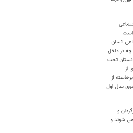
جتماعی
 است،
اعی انسان
 چه در داخل
غانستان تحت
 از
برخاسته از
جوی سال اول
ردان و
می شوند و