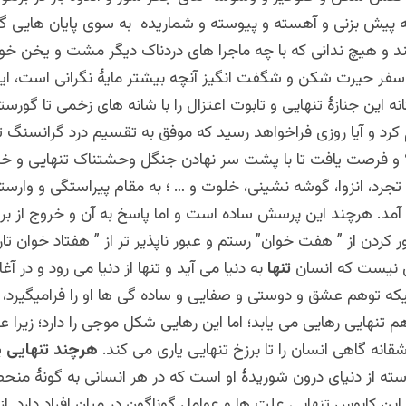
ه پیش بزنی و آهسته و پیوسته و شماریده به سوی پایان هایی گا
ند و هیچ ندانی که با چه ماجرا های دردناک دیگر مشت و یخن خو
 سفر حیرت شکن و شگفت انگیز آنچه بیشتر مایۀ نگرانی است، این
نه این جنازۀ تنهایی و تابوت اعتزال را با شانه های زخمی تا گورستا
د و آیا روزی فراخواهد رسید که موفق به تقسیم درد گرانسنگ تنه
 و فرصت یافت تا با پشت سر نهادن جنگل وحشتناک تنهایی و خر
د، تجرد، انزوا، گوشه نشینی، خلوت و … ؛ به مقام پیراستگی و وارس
ل آمد. هرچند این پرسش ساده است و اما پاسخ به آن و خروج از ب
ور کردن از ” هفت خوان” رستم و عبور ناپذیر تر از ” هفتاد خوان تا
ی نیست که انسان
تنها
به دنیا می آید و تنها از دنیا می رود و در آغا
یکه توهم عشق و دوستی و صفایی و ساده گی ها او را فرامیگیرد، ب
وهم تنهایی رهایی می یابد؛ اما این رهایی شکل موجی را دارد؛ زیرا 
انه گاهی انسان را تا برزخ تنهایی یاری می کند.
هرچند تنهایی
ی
سته از دنیای درون شوریدۀ او است که در هر انسانی به گونۀ منحص
 این کابوس تنهایی علت ها و عوامل گوناگون در میان افراد دارد. از 