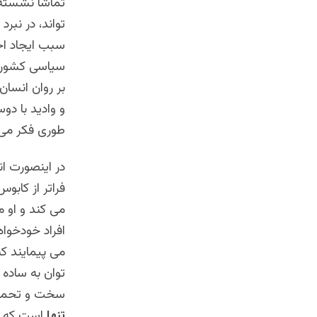
تماشا نشسته 
تواند، در نبرد
سبب ایجاد اح
سیاسی کشوری 
بر روان انسان 
و وادید با دو
طوری فکر می 
در اینصورت ان
فراتر از کابو
می کند و او م
افراد خودخواه
می پیمایند که
توان به ساده 
سخت و تحمل ن
تنها
است که با