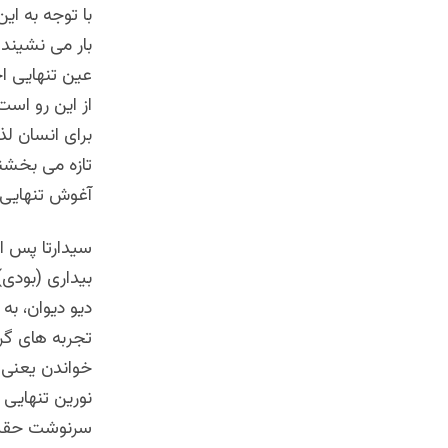
با توجه به ای
بار می نشیند 
عین تنهایی اح
از این رو اس
برای انسان لذ
تازه می بخشند.
آغوش تنهایی د
سیدارتا پس از
بیداری (بودی)
دیو دیوان، به
تجربه های گرا
خواندن یعنی ا
نورین تنهایی
سرنوشت حقیقی