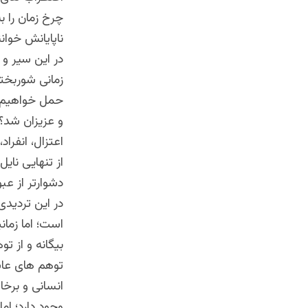
چرخ زمان را ب
ناپایانش خوان
در این سیر و
زمانی شوربختا
حمل خواهیم کر
و عزیزان شد؟
اعتزال، انفرا
از تنهایی نای
دشوارتر از عب
در این تردید
است؛ اما زمان
بیگانه و از ت
توهم های عاشق
انسانی و برخا
وجود دارد؛ اما