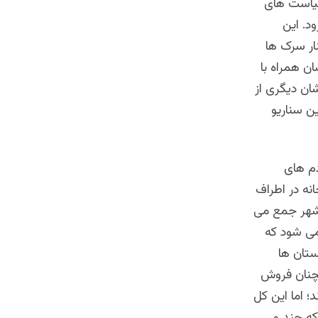
سیاست های
د. این
ار سرک ها
ان همراه با
ان دیگری از
ین سناریو
دم های
نه در اطراف
 شهر جمع می
 می شود که
ستان ها
چنان فروش
؛ اما این کل