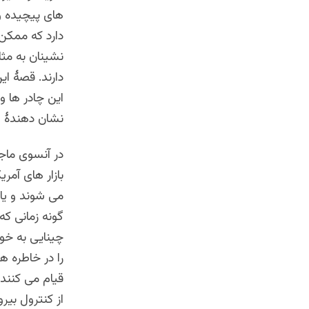
های پیچیده و 
دارد که ممکن 
نشینان به مثا
دارند. قصۀ ای
این چادر ها و
نشان دهندۀ 
در آنسوی ماجر
بازار های آمری
می شوند و یا 
گونه زمانی که
چینایی به خو
را در خاطره ه
قیام می کنند 
از کنترول بی