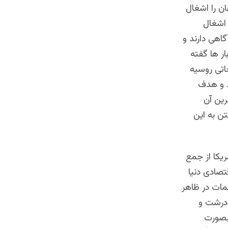
ن را اشغال
 اشغال
اهی دارند و
ر ها گفته
حاتی روسیه
ند و هدف
رین آن
تن به این
ریکا از جمع
تصادی دنیا
ات در ظاهر
 درشت و
 بصورت