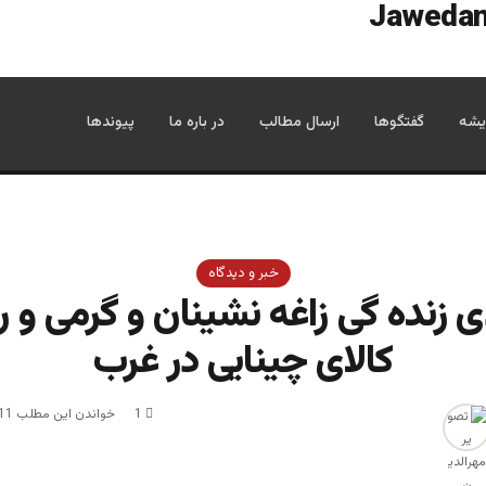
یشه
گفتگوها
ارسال مطالب
در باره ما
پیوندها
خبر و دیدگاه
 زنده گی زاغه نشینان و گرمی و ر
کالای چینایی در غرب
1
خواندن این مطلب 11 دقیقه زمان میبرد