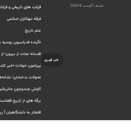
شنبه, آگوست 8 2026
قرائت های تاریخی و فراتا
فرقه تبهکاران اسلامی
علم تاریخ
«آینده فدراسیون روسیه 
افسانه نجات از بیرون؛ از
خبر فوری
پیرامون حوادث اخیر کشو
تحولات بدخشان؛ نشانه‌ه
کاوشِ چندو‌چونِ ماتریال
برگه های از تاریخ افغانست
افتخار به دانشگاهیان آ ریایی