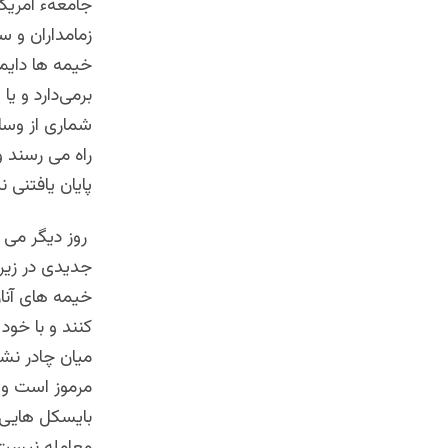
جامعهء امریک
زمامداران و س
خیمه ها دایم
برمی‌دارد و ی
شماری از وسا
راه می رسند و 
پایان یافتنی 
روز دیگر می ب
جدیدی در زیر 
خیمه های آنان
کنند و با خود
میان چادر نشی
مرموز است و 
بایسکل هایی ب