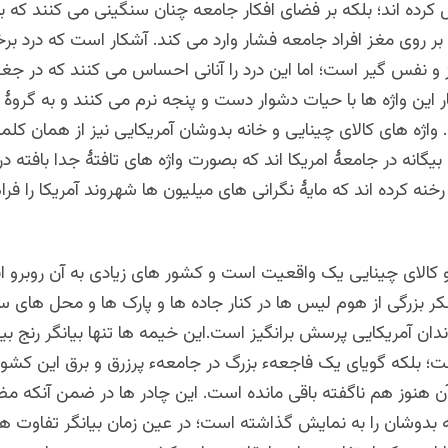
رده اند؛ بلکه بر فضای افکار جامعه چنان سنگینی می کنند که به
 روی مغز افراد جامعه فشار وارد می کند. آشکار است که درد برخ
 نفس گیر است؛ اما این درد را آنانی احساس می کنند که در جغرا
ار این واژه ها با حیات دشوار دست و پنجه نرم می کنند و به گروۀ 
. واژه های کالای چینایی و خانه بدوشان آمریکایی نیز از همان کلم
یگانه در جامعۀ امریکا اند که بصورت واژه های تافتۀ جدا بافته در 
رخنه کرده اند که مایۀ نگرانی های میلیون ها شهروند آمریکا را فرا
کالای چینایی یک واقعیت است و کشور های زیادی به آن روبرو اند
بزرگی از هوم لیس ها در کنار جاده ها و پارک ها و محل های سب
دان آمریکایی پرسش برانگیز است.این خیمه ها تنها بیانگر رنج بی
؛ بلکه گویای یک فاجعهء بزرگ در جامعهء پرزرق و برق این کشور
آن هنوز هم ناگفته باقی مانده است. این چادر ها در ضمن آنکه م
ه بدوشان را به نمایش گذاشته است؛ در عین زمان بیانگر تفاوت 