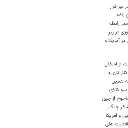
نیز قرار
 زاغه
در رابطه
زی در زیر
در آمریکا و
یت از اشغال
نار تان رد
به همین
سو کالای
اجوج از چین
لشکر چنگیز
ن و امریکا
واقعیت های