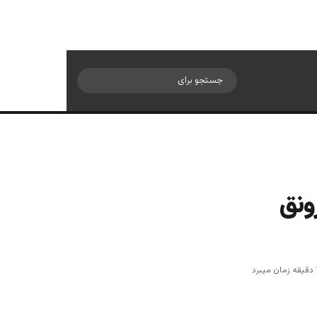
سایدبار
جستجو
برای
ونق