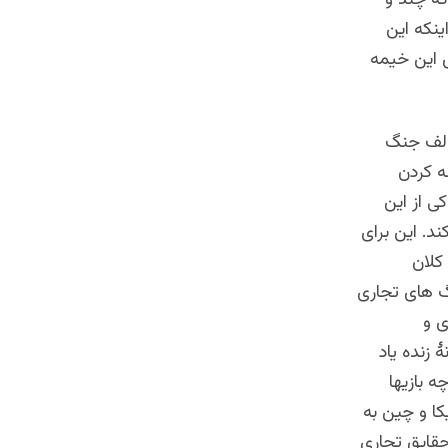
ه چند و
ینکه این
ی این خیمه
خالف جنگ
ه کردن
ی از این
د. این برای
کلان
گ های تجاری
ی و
 زنده یاد
ه بازيها
کا و چین به
قایق تجاری