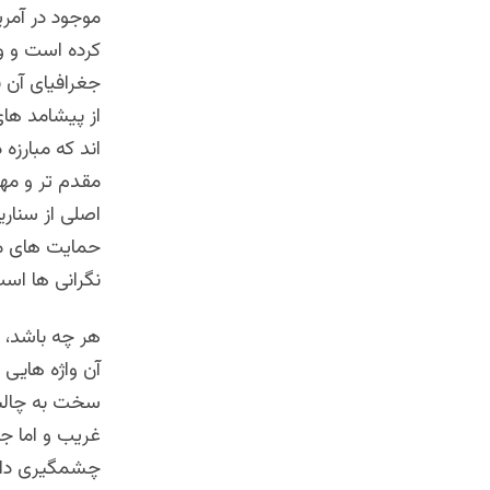
موجود در آمر
کرده است و و
جغرافیای آن ب
از پیشامد های
اند که مبارزه
مقدم تر و مهم
اصلی از سناری
حمایت های مال
نگرانی ها اس
هر چه باشد، ا
آن واژه هایی 
سخت به چالش
غریب و اما جا
چشمگیری دارند