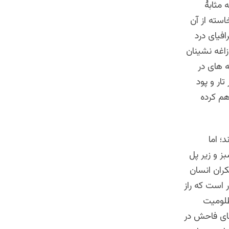
 مثابۀ
استه از آن
فیای درد
زاغه نشینان
ه های در
تار و پود
هم کرده
؛ اما
ز و زیر پل
کران انسان
 است که راز
ظلومیت
های فاحش در