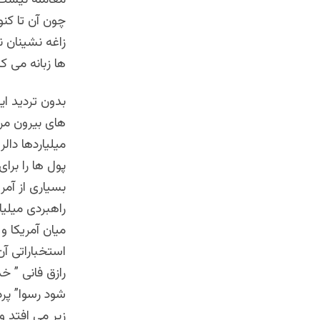
معامله نیست 
چون آن تا کن
زاغه نشینان ن
ها زبانه می ک
بدون تردید ا
های بیرون مر
میلیاردها دال
پول ها را برا
بسیاری از آمر
راهبردی میلیا
میان آمریکا و
استخباراتی آن
رازق فانی ” خد
شود رسوا” پرد
زیر می افتد و 