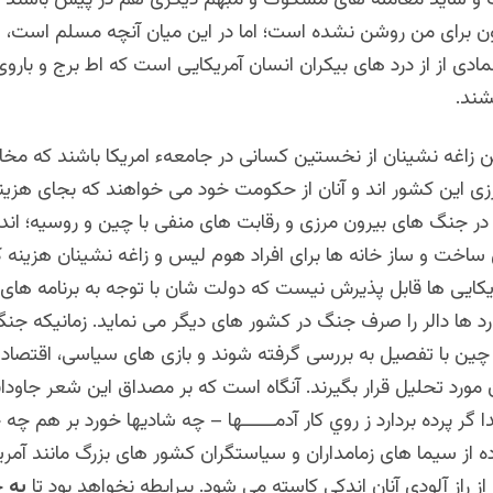
و شاید معامله های مشکوک و مبهم دیگری هم در پیش باشند ک
ون برای من روشن نشده است؛ اما در این میان آنچه مسلم است، ا
مادی از از درد های بیکران انسان آمریکایی است که اط برج و بارو
شند.
ین زاغه نشینان از نخستین کسانی در جامعهء امریکا باشند که م
زی این کشور اند و آنان از حکومت خود می خواهند که بجای هزین
ر در جنگ های بیرون مرزی و رقابت های منفی با چین و روسیه؛ اندک
ی ساخت و ساز خانه ها برای افراد هوم لیس و زاغه نشینان هزینه کن
یکایی ها قابل پذیرش نیست که دولت شان با توجه به برنامه های 
رد ها دالر را صرف جنگ در کشور های دیگر می نماید. زمانیکه جن
 چین با تفصیل به بررسی گرفته شوند و بازی های سیاسی، اقتصاد
 مورد تحلیل قرار بگیرند. آنگاه است که بر مصداق این شعر جاودانۀ
ا گر پرده بردارد ز روي کار آدمــــــها – چه شاديها خورد بر هم چه چ
ه از سیما های زمامداران و سیاستگران کشور های بزرگ مانند آمری
از راز آلودی آنان اندکی کاسته می شود. بیرابطه نخواهد بود تا
به
ح