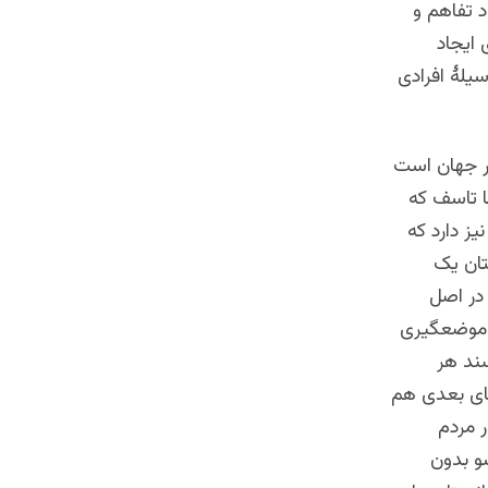
د تفاهم و
 ایجاد
سیلۀ افرادی
در جهان است
ا تاسف که
یز دارد که
تان یک
 در اصل
ه موضعگیری
سند هر
های بعدی هم
ر مردم
و بدون