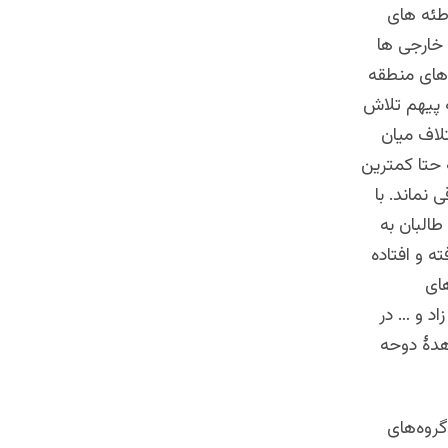
طئه های
 خارجی ها
 های منطقه
 پیهم تلاش
لاف میان
 حتا کمترین
 نماند. با
البان به
ه و افتاده
ای
اد و … در
هدۀ دوحه
روه‌های