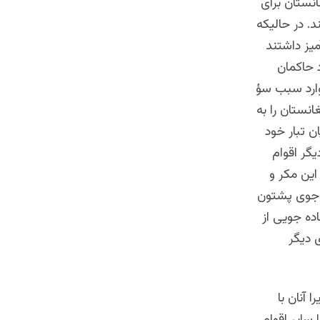
انستان برای
. در حالیکه
میز داشتند
 حاکمان
وارد سبب سؤ
نستان را به
 تبار خود
یگر اقوام
ین مکر و
 جوی پشتون
اده جویی از
 دیگر
آنان با
سایر اقوام