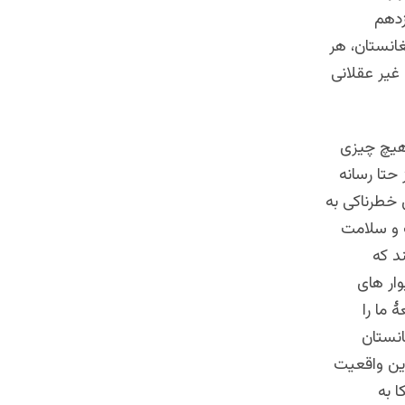
زدهم
انستان، هر
غیر عقلانی
 هیچ چیزی
حتا رسانه
 خطرناکی به
 و سلامت
د که
وار های
 ما را
انستان
این واقعیت
 به