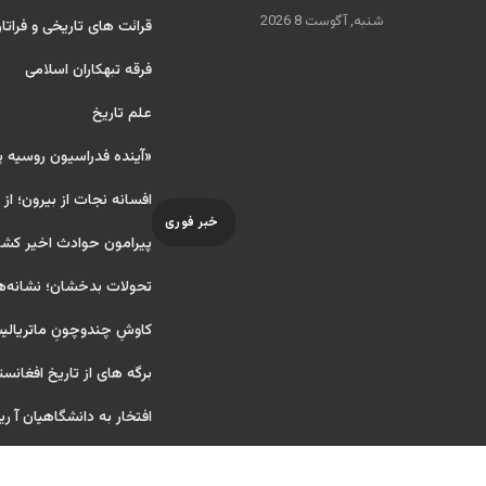
شنبه, آگوست 8 2026
قرائت های تاریخی و فراتا
فرقه تبهکاران اسلامی
علم تاریخ
«آینده فدراسیون روسیه 
افسانه نجات از بیرون؛ از
خبر فوری
پیرامون حوادث اخیر کشو
تحولات بدخشان؛ نشانه‌ه
کاوشِ چندو‌چونِ ماتریال
برگه های از تاریخ افغانست
افتخار به دانشگاهیان آ ریایی