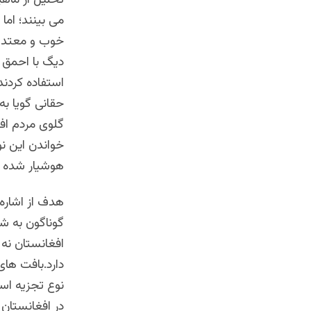
می بینند؛ اما
خوب و معتدل 
دیگ با احمق 
استفاده کردند
حقانی گویا به
گلوی مردم اف
خواندن این نو
هوشیار شده و 
هدف از اشاره 
گوناگون به ش
افغانستان نه
دارد.بافت ها
نوع تجزیه اس
در افغانستان 