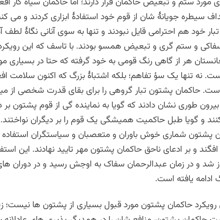
ی مورد ستم و تبعیض حاکمان قرار دارند؛ اما حاکمان سیاه کار افغ
ف سیطره جویانۀ شان از قوم خود استفادۀ ابزاری کردند و می کنند
 تبار خود هم احترامی قایل نبودند و تنها به سوی آنانی نگاۀ لطف آ
ر سفاکی و ستم گری و تبعیض همسو بودند. با تاسف که این رویکرد
انستان هر از گاهی رنگ قومی به خود گرفته که حتا در بسیاری م
. نه تنها یک سؤ تفاهم؛ بلکه اشتباۀ بزرگ که اکنون سلامت افغا
ست. حاکمان پشتون تبار گروهی را برای بقای قدرت شخصی از میان
 بیرون طوری نشان دادند که گویا به نماینده گی از قوم پشتون بر د
د و گویا طبل حاکمیت همیشگی یک قوم را بر دیگران نواختند. ا
ن پشتون شماری خوش باوران و متعصبان و سیاستگران استفاده
ن افگند و بر ادعای ناحق حاکمان پشتون مهر تایید نهادند. این استف
ز شد و در زمان عبدالرحمان سفاک به اوجش رسید و در دوران های
 ادامه یافته است.
 رویکرد حاکمان پشتون مورد قبول بسیاری از پشتون ها نیست؛ زیرا 
ت حاکمان پشتون، منافع شان را در همدیگر پذیری های عادلانه با 