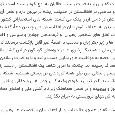
ت که پس از به قدرت رسیدن طالبان به اوج خود رسیده است. تو
و مذهبی در افغانستان در حقیقت ریشه در بیرون دارد و عامل آن
ن شان در داخل آن را یدک می کشند. شبکه های استخباراتی کشور
رسیدن به اهداف شوم شان در افغانستان طی چندین دهۀ گذشته
گراف نفاق های شخصی رهبران و فرماندهان جهادی و سیاسی و اخت
ها را زیر چتر زبان و مذهب به نقطۀ غیر قابل بازگشت برسانند که
تی ملی و همدیگر پذیری ها در حوزه‌های گوناگون در این کشور باقی
ین حصه به موفقیت های شایان دست یافته و با به قدرت رساندن ط
داف رسیده اند. چنانکه ما امروز شاهد یک افغانستان از دست رفت
وریسم و مکانی امن برای همه گروه‌های تروریستی هستیم. شبکه ه
انستند تا در تبانی با خودفروخته گانی چون، غنی و حقانی و خلیل ز
ز و پیچیده و در ضمن هماهنگ زیر نام آشتی ملی و امضای معا
به گروههای تروریستی به حراج بگذارند.
است که در همچو حالت ابتر و زار افغانستان شخصیت ها، رهبران گ