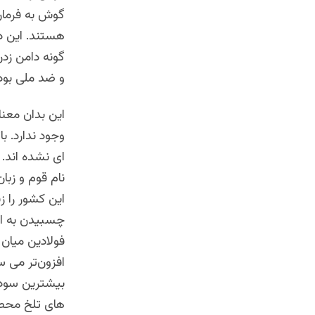
گوش به فرمان 
هستند. این د
گونه دامن زدن
و ضد ملی بوده
این بدان معن
وجود ندارد. ب
ای نشده اند. 
نام قوم و زب
این کشور را ز
چسبیدن به این
فولادین میان 
افزون‌تر می س
بیشترین سود 
های تلخ محصو