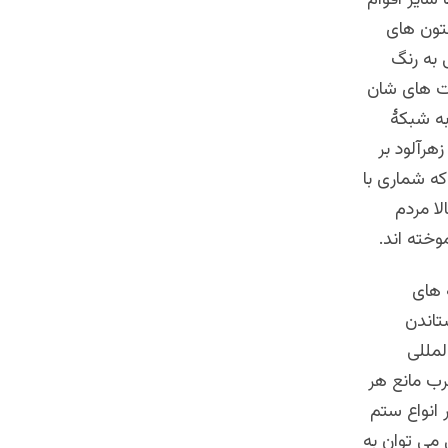
شتون های
 به رنگ
مت های شان
 به شبکۀ
هرآلود بر
که شماری با
لا مردم
وخته اند.
 های
تاندن
لمللی
ب مانع هر
انواع ستم
 می توان به