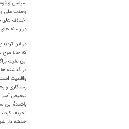
سیاسی و قومی 
وحدت ملی و دس
اختلاف های بی
در رسانه های
در این تردیدی
که حالا موج س
این نفرت پراگ
در گذشته ها پ
واقعیت است که
رستگاری و رها
تبعیض آمیز د
باشندۀ این س
تحریف کردند و
خدشه دار شود