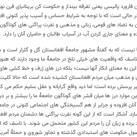
فارورد پالیسی یعنی تفرقه بینداز و حکومت کن بریتانیای قرن نو
ر حالی است که با توجه‌ به‌ شرایط حساس و آسیب پذیر کنونی افغ
 به تضاد های قومی، زبانی و مذهبی و نفرت پراگنی های گوناگون 
 و معنای جاری کردن آب در آسیاب طالبان و حاميان آنان را دارد.
ا نیست که به گفتۀ مشهور جامعۀ افغانستان گل و گلزار است و
اتاسف که واقعیت های خیلی تلخ در جامعۀ ما وجود دارند که هنوز 
این به معنای انکار آنها نیست؛ بلکه درز های ژرف و خط کشی های
ان و مذهب میان مردم افغانستان کشیده شده است که حالا کلیت
یر پرسش برده است؛ اما دید واقع گرایانه و عقل سلیم حکم می کن
 موارد درز ها میان قشر های گوناگون جامعۀ ما را بیشتر و بر دی
آنان افزوده و جزایر از هم گسیختگی های اجتماعی کنونی در جامعۀ
ازد. آشکار است که‌ از این گونه نفرت پراگنی ها دشمنان مردم افغ
برده و زیان آن را مردم این کشور متحمل می شوند. با تاسف که 
ل حکومت های استبدادی گذشته و تجاوز شوروی و حملۀ آمریکا