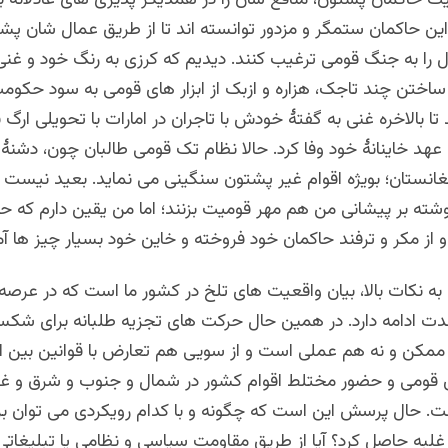
 این حاکمان ستمگر و مزدور توانسته اند تا از طریق عمال شان پ
را به جنگ قومی ترغیب کنند. دیدیم که کرزی به رنگ خود و غنی
ساختن چند تاجک، هزاره و ازبک از ابزار های قومی به سود حکو
 تا بالاخره غنی به گفتۀ خودش با تاجران در امارات با تحویلی ارگ
 عهد خاینانۀ خود وفا کرد. حالا نظام تک قومی طالبان چون، دشنۀ ز
غانستان؛ بویژه اقوام غیر پشتون سنگینی می نماید. بعید نیست 
شته بر پیشانی من هم مهر قومیت بزنند؛ اما من یقین دارم که حا
از مکر و ترفند حاکمان خود فروخته و خاین خود بسیار چیز ها آم
به نکات بالا، بیان واقعیت های تلخ در کشور ما است که در عرصه
دت ادامه دارد. در همین حال حرکت های تجزیه طلبانه برای شکس
 ممکن و نه هم عملی است و از سویی هم تعارض با قوانین بین ا
ی قومی و حضور مختلط اقوام کشور در شمال و جنوب و شرق و غر
ت. حال پرسش این است که چگونه و با کدام رویکردی می توان بر 
غلبه حاصل کرد؟ آیا از طریق مقاومت سیاسی و نظامی یا تبلیغاتی