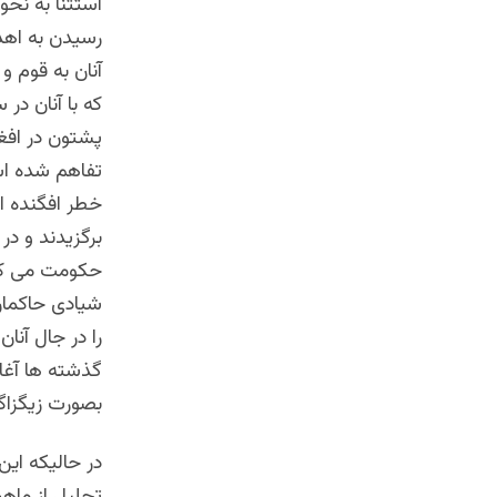
استثنا به نحو
رسیدن به اهدا
آنان به قوم و
که با آنان د
پشتون در افغ
تفاهم شده است
خطر افگنده ا
برگزیدند و در
حکومت می کنن
شیادی حاکما
را در جال آنا
گذشته ها آغا
بصورت زیگزاگ
در حالیکه این
تحلیل از ماهی