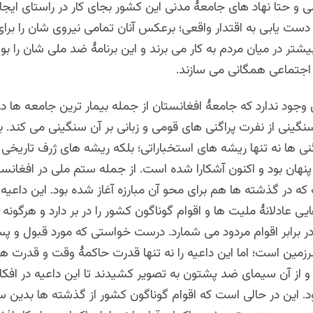
و حتا نهاد های جامعۀ مدنی این کشور بجای کار در راستای ایجا
ت یابی به اقتدار واقعی؛ برعکس آنان تمامی نیروی شان را برای
شتر در میان مردم به کار می برند و این برنامۀ ضد ملی شان را بو
 اجتماعی همگانی می سازند.
 وجود ندارد که جامعۀ افغانستان از جمله بیمار ترین جامعه ها 
نگینی از نفرت پراگنی های قومی و زبانی بر آن سنگینی می کند. ب
نی ها نه تنها ریشه های استخباراتی؛ بلکه ریشه های ژرف تاریخی ن
نهان بود و اکنون آشکارا شده است. از جمله ستم ملی در افغانس
 در گذشته ها هم برای محو آن مبارزه آغاز شده بود. این داعیه
یی عادلانۀ ملیت ها و اقوام گوناگون کشور را در بر دارد و هرگون
ر برابر اقوام مردود می شمارد. درست خواستی که مورد قبول و پ
رزمین است؛ اما این داعیه را نه تنها قدرت حاکمۀ وقت و قدرت 
 از آن سیمای ضد پشتون به تصویر کشیدند تا این داعیه در افکا
. این در حالی است که اقوام گوناگون کشور از گذشته ها بدین س