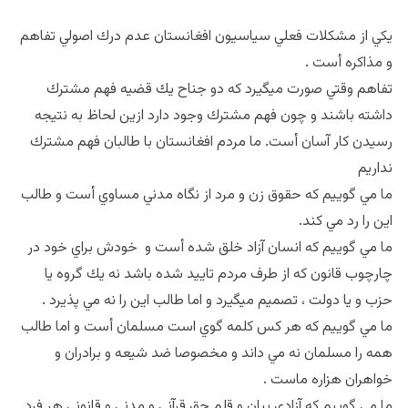
يكي از مشكلات فعلي سياسيون افغانستان عدم درك اصولي تفاهم
و مذاكره أست .
تفاهم وقتي صورت ميگيرد كه دو جناح يك قضيه فهم مشترك
داشته باشند و چون فهم مشترك وجود دارد ازين لحاظ به نتيجه
رسيدن كار آسان أست. ما مردم افغانستان با طالبان فهم مشترك
نداريم
ما مي گوييم كه حقوق زن و مرد از نگاه مدني مساوي أست و طالب
اين را رد مي كند.
ما مي گوييم كه انسان آزاد خلق شده أست و خودش براي خود در
چارچوب قانون كه از طرف مردم تاييد شده باشد نه يك گروه يا
حزب و يا دولت ، تصميم ميگيرد و اما طالب اين را نه مي پذيرد .
ما مي گوييم كه هر كس كلمه گوي است مسلمان أست و اما طالب
همه را مسلمان نه مي داند و مخصوصا ضد شيعه و برادران و
خواهران هزاره ماست .
ما مي گوييم كه آزادي بيان و قلم حق قرآني و مدني و قانوني هر فرد