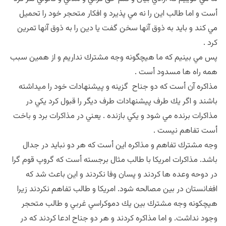
أست و اما طالب اين را نه مي پذيرد و افكار متحجر خود را تحميل
مي كند و بايد به ذوق آنها سخن گفت يا دين را به ذوق آنها تمرين
كرد .
پس مي بينيم كه ما هيچگونه وجه مشترك نداريم و از همين سبب
همه راه ها مسدود أست .
مذاكره آن أست كه دو جناح گزينه و پيشنهادات خود را ميداشته
باشند و اگر يك طرف پيشنهادات طرف ديگر را قبول كرد يكي در
مذاكرات برنده مي شود و يكي بازنده . يعني در مذاكرات برد و باخت
أست تفاهم نيست .
وجه مشترك تفاهم و مذاكره اين أست كه هر دو نبايد در جدال
باشد. مذاكرات امريكا با طالب مثال برجسته أست كه گروپ قوم گرا
در دوحه وعده ها كردند و پسان وفا نكردند و اين باعث شد كه
افغانستان در بين مصالحه شود. امريكا و طالب تفاهم نكردند زيرا
هيچكونه وجه مشترك بين يك دموكراسي غربي و طالب متحجر
وجود نداشت. و اما مذاكره كردند و هر دو جناح ادعا كردند كه در