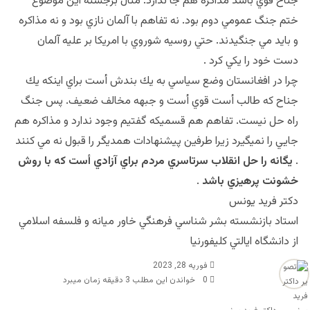
جناح قوي باشد مذاكره هم جا ندارد. مثال برجسته اين موضوع
ختم جنگ عمومي دوم بود. نه تفاهم با آلمان نازي بود و نه مذاكره
و بايد مي جنگيدند. حتي روسيه شوروي با امريكا بر عليه آلمان
دست خود را يكي كرد .
چرا در افغانستان وضع سياسي به يك بندش أست براي اينكه يك
جناح كه طالب أست قوي أست و جبهه مخالف ضعيف. پس جنگ
راه حل نيست. تفاهم هم قسميكه گفتيم وجود ندارد و مذاكره هم
جايي را نميگيرد زيرا طرفين پيشنهادات همديگر را قبول نه مي كنند
.
يگانه را حل انقلاب سرتاسري مردم براي آزادي أست كه با روش
خشونت پرهيزي باشد
.
دكتر فريد يونس
استاد بازنشسته بشر شناسي فرهنگي خاور ميانه و فلسفه اسلامي
از دانشگاه ايالتي كليفورنيا
فوریه 28, 2023
0
خواندن این مطلب 3 دقیقه زمان میبرد