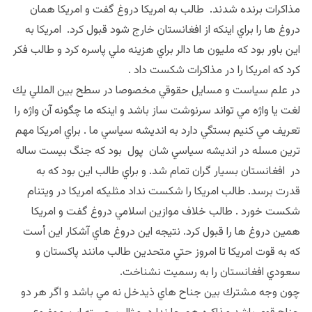
مذاكرات برنده شدند. طالب به امريكا دروغ گفت و امريكا همان
دروغ ها را براي اينكه از افغانستان خارج شود قبول كرد. امريكا به
اين باور بود كه مليون ها دالر براي هزينه ملي پاسره كرد و طالب فكر
كرد كه امريكا را در مذاكرات شكست داد .
در علم سياست و مسايل حقوقي مخصوصا در سطح بين المللي يك
لغت يا واژه مي تواند سرنوشت ساز باشد و اينكه ما چگونه آن واژه را
تعريف مي كنيم بستگي دارد به انديشه سياسي ما . براي امريكا مهم
ترين مسله در انديشه سياسي شان پول بود كه جنگ بيست ساله
در افغانستان بسيار گران تمام شد. و براي طالب اين بود كه به
قدرت برسد. طالب امريكا را شكست نداد مثليكه امريكا در ويتنام
شكست خورد . طالب خلاف موازين اسلامي دروغ گفت و امريكا
همين دروغ ها را قبول كرد. نتيجه اين دروغ هاي آشكار اين أست
كه به قوت امريكا تا امروز حتي متحدين طالب مانند پاكستان و
سعودي افغانستان را به رسميت نشناخت.
چون وجه مشترك بين جناح هاي ذيدخل نه مي باشد و اگر هر دو