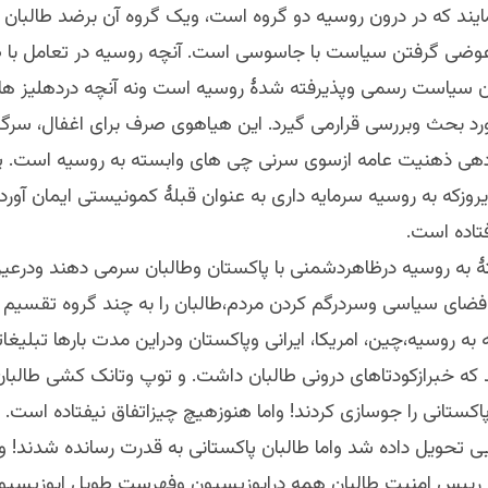
ایند که در درون روسیه دو گروه است، ویک گروه آن برضد طالبان 
ضی گرفتن سیاست با جاسوسی است. آنچه روسیه در تعامل با طا
 سیاست رسمی وپذیرفته شدۀ روسیه است ونه آنچه دردهلیز ها
رد بحث وبررسی قرارمی گیرد. این هیاهوی صرف برای اغفال، سرگ
هی ذهنیت عامه ازسوی سرنی چی های وابسته به روسیه است. 
وزکه به روسیه سرمایه داری به عنوان قبلۀ کمونیستی ایمان آورده 
تاده است.
ۀ به روسیه درظاهردشمنی با پاکستان وطالبان سرمی دهند ودرعین
 فضای سیاسی وسردرگم کردن مردم،طالبان را به چند گروه تقسیم 
 به روسیه،چین، امریکا، ایرانی وپاکستان ودراین مدت بارها تبلیغا
که خبرازکودتاهای درونی طالبان داشت. و توپ وتانک کشی طالبان
اکستانی را جوسازی کردند! واما هنوزهیچ چیزاتفاق نیفتاده است. 
یی تحویل داده شد واما طالبان پاکستانی به قدرت رسانده شدند! وز
، رییس امنیت طالبان همه دراپوزیسیون وفهرست طویل اپوزیسیو