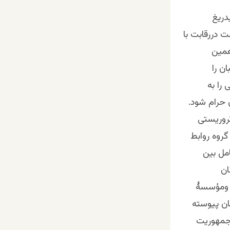
دریغ
 دررقابت با
همین
ن را
را به
 حرام شود.
تروریستی
روه روابط
مل بین
ان
ت ومؤسسۀ
ان پیوسته
 جمهوریت