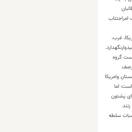
لبان
 امراجتناب
یکا، غرب،
دوارنگهدارد.
ست گروه
درصف
ستان وامریکا
ست؛ اما
های پشتون
نند.
سبات سلطه