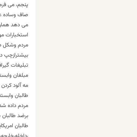
پنجم، می فرم
صاف وساده عو
می دهد همان
استخبارات مو
مردم وشکل د
بیشترازچپ دیر
تبلیغات گیراف
مبلغان وابست
مه آلود کردن
طالبان وابسته
مردم داده شد 
برضد طالبان پ
طالبان امریکا
،داخله،خارجه