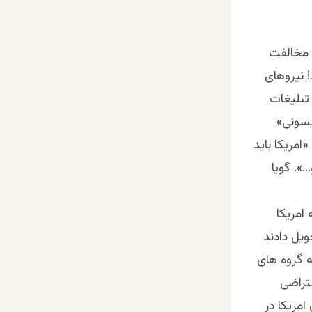
ن مخالفت
 نیروهای
تبلیغات
یسونی»
امریکا باید
». گویا
امریکا
ویل دادند
ه گروه های
تراضی
مریکا در