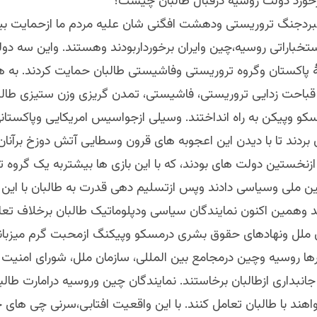
رخورد دولت روسیه درقبال طالبان چیست؟
بردجنگ تروریستی ودهشت افگنی شان علیه مردم ما ازحمایت بی
خباراتی روسیه،چین وایران برخورداربودند وهستند. واین سه دولت
امۀ پاکستان وگروه تروریستی وفاشیستی طالبان حمایت کردند. به 
باحت زدایی تروریستی، فاشیستی، تمدن گریزی وزن ستیزی طالبا
سکو وپیکن به راه انداختند. وسیلی ازجواسیس امریکایی وپاکستانی 
بردند تا با دیدن این اعجوبه های قرون وسطایی آتش دوزخ برآنان
زنخستین دولت های بودند، که با این بازی ها بیشتربه یک گروه 
 ملی وسیاسی دادند وپس ازتسلیم دهی قدرت به طالبان با این گ
ند وهمین اکنون نمایندگان سیاسی ودپلوماتیک طالبان برخلاف تعا
ن ملل ونهادهای حقوق بشری درمسکو وپیکنگ ازمحبت گرم میزبان
بارها روسیه وچین درمجامع بین المللی، سازمان ملل، شورای امنی
نبداری ازطالبان برخاستند. نمایندگان چین وروسیه درامارت طالب
اهند با طالبان تعامل کنند. با این واقعیت افتابی،سرنی چی های