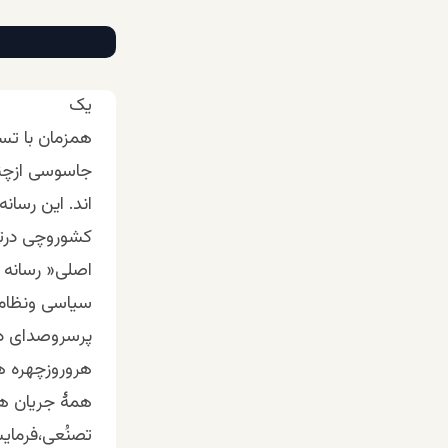
یک
همزمان با تس
جاسوسی ازچند
اند. این رسا
کشوروچی درترا
اصلی« رسانه 
سیاسی ونظامی
پرسروصدای در
هروروزچهره ها
همۀ جریان ها
تصنُعی،فرمایش