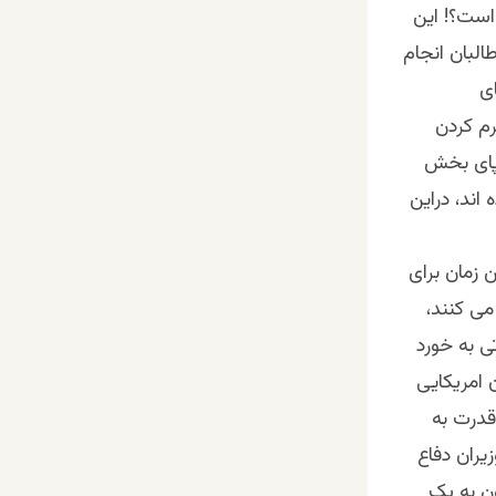
است؟! این
لبان انجام
ی
رم کردن
پای بخش
اند، دراین
 زمان برای
می کنند،
تی به خورد
 امریکایی
قدرت به
یران دفاع
ن به یک