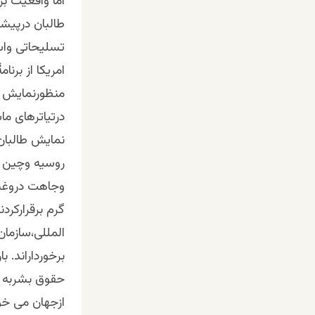
اما واقعیت ب
طالبان درپیش
تسلیحاتی واست
امریکا از برن
منظورنمایش ق
درتیاترهای ما
نمایش طالبان 
روسیه وچین ا
وجاهت دروغین
گرم برقرارکرد
المللی،سازما
برخورداراند. 
حقوق بشربه جا
ازجهان می خو