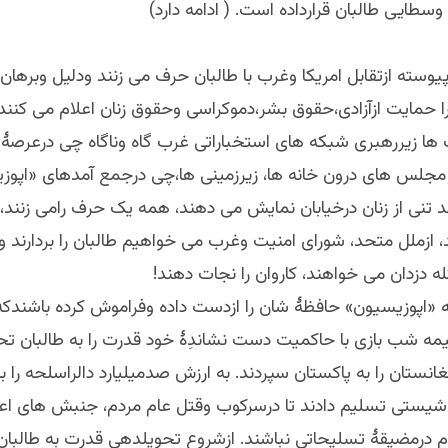
طایی طالبان قرارداده است. ( ادامه دارد)
پیوسته ازتقابل امریکا وغرب با طالبان حرف می زنند ودلیل وبرها
ا حمایت ازآزادی،حقوق بشر،دموکراسی وحقوق زنان اعلام می کنند!
ت ها زیررهبری شبکه های استخباراتی غرب گاه وناگاه چی درعرصۀ 
 مجلس های درون خانه ها، زیرزمینی ها،چی درجمع آمدهای «اپوز
تنی از زنان درخیابان نمایش می دهند، همه یک حرف رامی زنند، «
د، ازملل متحد، شورای امنیت وغرب می خواهیم طالبان را بردارند و…
له دزدان می خواهند، کاروان را نجات دهند!
 «اپوزیسیون» حافظۀ شان را ازدست داده وفراموش کرده باشندکه 
یمه شب بازی با حاکمیت دست نشاندِۀ خود قدرت را به طالبان تح
نستان را به پاکستان سپردند. به ارزش صدمیلیارد دالراسلحه را ب
شیستی تسلیم دادند تا درسرکوب وقتل عام مردم، جنبش های اع
 درمضیقۀ تسلیحاتی نباشند. ازشروع تحویلدهی قدرت به طالبان ا