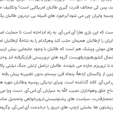
د، پس کی مخالف قدرت گیری طالبان امریکایی است؟ وتکلیف طا
وسیه وایران چی می شود؟برخورد های قبیله یی دردرون طالبان یک
ت که این بازی هارا آی.اس.آی. به راه انداخته است تا حمایت امر
ران را ازطالبان همزمان حلب کند وهرکدام را به شاخۀ ازطالبان امی
های موش وپشک هم است که طالبان با وجود جابجایی بیش ازبی
مال کشورهنوزدرفهرست گروه های تروریستی قرارنگرفته اند و«
ه با تروریزم جازده می شوند». طالبان دراصل ارتش جنگ نیابتی پاک
ین از پاکستان ازدهۀ پنجاه قرن بیستم بدون تغییربه پیش رفته ا
ی.اس.آی. کلاه گذاشته است. وبرای نزدیکی روسیه وطالبان مهره 
ناح خلق وهواداران نجیب الله به سپارش آی.اس.آی. دست وپا می ز
انحصارقدرت، سیاست های پشتونیستی،لروبرخواهی وتحمیل منا
رپشتون ها، بخشی ازچپ های دیروز را درخدمت آی.اس.آی. وگروه