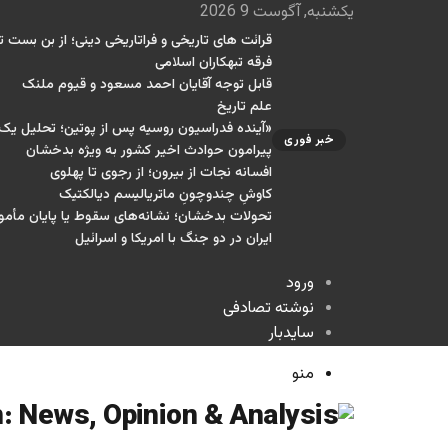
یکشنبه, آگوست 9 2026
قرائت های تاریخی و فراتاریخی دینی؛ از بن بست تا
فرقه تبهکاران اسلامی
قابل توجه آقایان احمد مسعود و قیوم ملنک
علم تاریخ
«آینده فدراسیون روسیه پس از پوتین؛ تحلیل ی
خبر فوری
پیرامون حوادث اخیر کشور به ویژه بدخشان
افسانه نجات از بیرون؛ از رجوی تا پهلوی
کاوشِ چندو‌چونِ ماتریالیسم دیالکتیک
تحولات بدخشان؛ نشانه‌های سقوط یا پایان مأمو
ایران در دو جنگ با امریکا و اسرائیل
ورود
نوشته تصادفی
سایدبار
منو