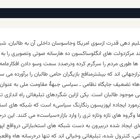
لیم دهی قدرت ازسوی امریکا وجاسوسان داخلی آن به طالبان، شب
 مرکزدولت های انگلوساکسون ده هارسانه صوتی وتصویری را به کا
نه ها طوری مردم را سرگرم کرده ودرصدد سمت وسو دادن افکارعا
زجهانی اند که بیشترمنافع بازیگران حامی طالبان را برآورده می س
ها» تضعیف جایگاه نظامی ـ سیاسی جبهۀ مقاومت ملی به عنوان 
 موجود طالبان است. یکی ازاین شگردهای تبلیغاتی راه اندازی ت
مورد ایجاد« اپوزیسون رنگارنگ سیاسی» است که شبکه های استخ
 وگروه های تازه وتازه تری را وارد بازار«سیاست» می کنند. این د
ی ایجاد شده دربیرون به دست شبکه های استخباراتی درواقع اپ
ی، کنترول شده، تبلیغاتی وخیالی اند که تنها در«رسانه ها» واقعی