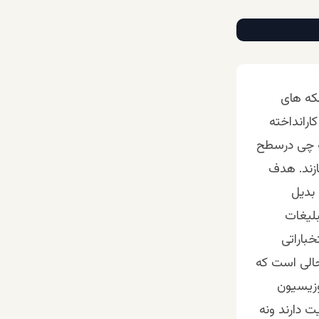
که های
رانداخته
مه چی درسطح
ازند. هدف
بدیل
بلیغات
باراتی
رحالی است که
وزیسیون
ت دارند ونه