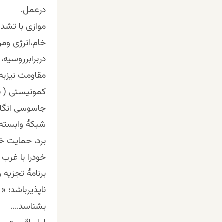
درعمل.
موازی با تشد
خام،انرژی ومرک
دربرابرروسیه،
مقاومت نیزبه
کمونیستی ( ن
جاسوسی انگلو
شبکۀ وابسته 
برد، حمایت خ
خودرا با غرب 
برنامۀ تجزیه 
ناپذیرباشد؛ «
بشناسد….