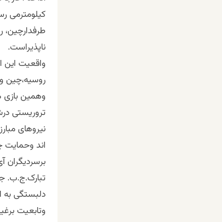
کیلومترمی رس
طرفدارچین، ر
ناپذیراست.
واقعیت این اس
روسیه،چین وای
وهمین بازی 
تروریستی درش
نیروهای مبارز
اند وحمایت چ
برسردیگران آ
تبارک.ج.ب. ج
دلبستگی به 
وتابعیت برغی