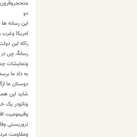
متحجروقرون وس
دو
این رسانه ها 
امریکا وغرب ر
راکه این دول
رسانۀ، چی در
ونمایشات چند 
به داد ما برس
دوستان ما ازگ
شاید این همه
وناتودر یک خ
وقیمومیت افغا
تروریستی وفا
ومقاومت مردم