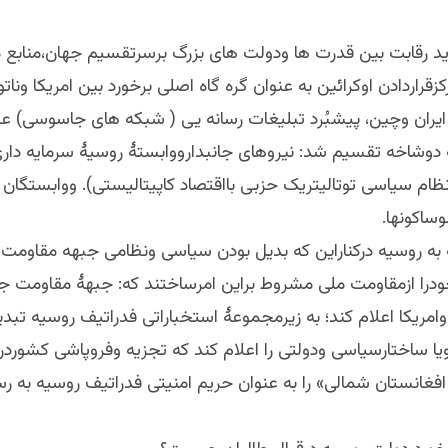
ید رقابت بین قدرت ها ودولت های بزرگ برسرتقسیم جهان،منابع م
زقراردادن اوکرائین به عنوان گره گاه اصلی برخورد بین امریکا وناتو
 ایران وچین، پیشبُرد تبلیغات رسانه یی ( شبکه های جاسوسی) ع
 دوشاخه تقسیم شد: نیروهای جانبدارووابستۀ روسیۀ سرمایه دار
ظام سیاسی توتالیتریک حزبی بااقتصاد کاپیتالیستی). ووابستگان
ساکونها.
به روسیه درکناراین که بدیل بودن سیاسی ونظامی جبهه مقاومت 
ودرا ازمقاومت ملی مشروط براین امرساختند که: جبهۀ مقاومت 
وامریکا اعلام کند؛ به زیرمجموعۀ استخباراتی فدراتیف روسیه تبد
ویا ساختارسیاسی ودولتی را اعلام کند که تجزیه وفروپاشی کشوردر
 افغانستان شمالی» را به عنوان حریم امنیتی فدراتیف روسیه به 