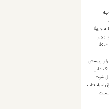
واد
لیه جبهۀ
ی وچین
 شبکۀ
را زیرپرسش
جنگ علنی
یل شود؛
آن امراجتناب
رسمیت