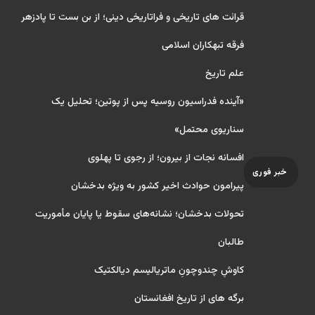
قرائت های تاریخی و فراتاریخی دینی؛ از بن بست تا پادزهر
فرقه تبهکاران اسلامی
علم تاریخ
«آینده فدراسیون روسیه پس از پوتین؛ تحلیل یک
سناریوی محتمل»
افسانه نجات از بیرون؛ از رجوی تا پهلوی
خبر فوری
پیرامون حوادث اخیر کشور به ویژه بدخشان
تحولات بدخشان؛ نشانه‌های سقوط یا پایان مأموریت
طالبان
کاوشِ چندو‌چونِ ماتریالیسم دیالکتیک
برگه های از تاریخ افغانستان