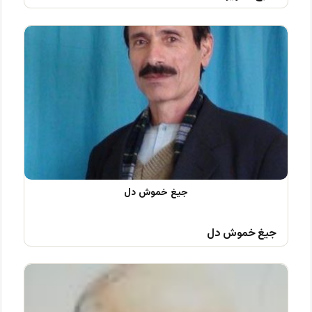
جیغ خموش دل