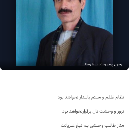
رسول پویان- شاعر با رسالت
نظام ظـلم و سـتم پایـدار نخواهد بود
ترور و وحشت تان برقرارنخواهد بود
مناز طالـب وحـشی بـه تیغ عـریانت