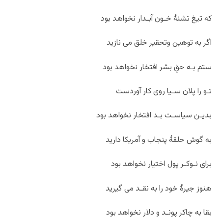
که تیغ تشنۀ خـون آبـدار نخواهد بود
اگر به توهین وتحقیر خلق می نازید
ستم بـه حقِ بشر افتخار نخواهد بود
تـو را پلان سـیا روی کار آوردست
بدیـن سیاسـت بـد افتخار نخواهد بود
به گوش حلقۀ پنجاب و آمریکا دارید
برای نـوکـر پول اختیار نخواهد بود
هنوز جیرۀ خود را به نقـد می گیرید
بقا به چاکر پونـد و دلار نخواهد بود