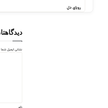
رویای دل
دیدگاهتا
نشانی ایمیل شما 
د
ی
د
گ
ا
ه
*
نام