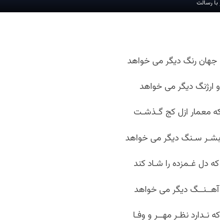
با رسالت
 جهان رنگ دیگر می خواهد
 ارژنگ دیگر می خواهد
ه معمار ازل کج گـذشـت
 بشـر سـنگ دیگر می خواهد
که دل غـمزده را شـاد کند
و آهــنــگ دیگر می خواهد
 نـدارد نظـر مهــر و وفـا