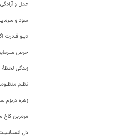
عدل و آزادگی
سود و سرمایـ
دیـو قـدرت ا
حرص سـرمايه 
زندگی لحظۀ ب
نظـم منظـومـ
زهره دربزم س
مرمرین کاخ س
دل انسـانـیـت