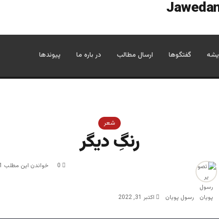
یشه
گفتگوها
ارسال مطالب
در باره ما
پیوندها
شعر
رنگِ دیگر
0
خواندن این مطلب 1 دقیقه زمان میبرد
رسول پویان
اکتبر 31, 2022