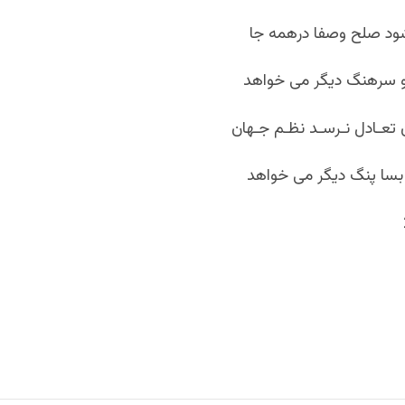
شود صلح وصفا درهمه جا
و سرهنگ دیگر می خواهد
ان تعـادل نـرسـد نظـم جـهان
 بسا پنگ دیگر می خواهد