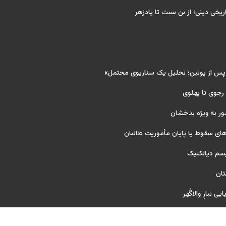
ریخی دینی؛ از بن بست تا پادزهر
 پس از پوتین؛ تحلیل یک سناریوی محتمل»
 رجوی تا پهلوی
ور به ویژه بدخشان
ای سقوط یا پایان مأموریت طالبان
یسم دیالکتیک
تان
ی تبارِ والاگُهر