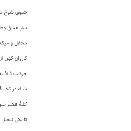
شـوقِ شوخ د
ساز عشق وطرب
محفل و میکد
کاروان کهن ا
حرکـت قـافـل
شـاه در تخـت
کلـۀ فکــر نـ
تا بکی نـخـل د