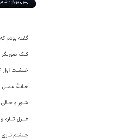
رسول پویان- شاعر 
گفته بودم که
کلک صورتگر و
خـشـت اول ک
خـانـۀ عـقـل
شـور و حـالی 
غــزل تــازه 
چـشـم نـازی که