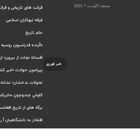
جمعه, آگوست 7 2026
قرائت های تاریخی و فراتا
فرقه تبهکاران اسلامی
علم تاریخ
«آینده فدراسیون روسیه
افسانه نجات از بیرون؛ از
خبر فوری
پیرامون حوادث اخیر کش
تحولات بدخشان؛ نشانه‌ه
کاوشِ چندو‌چونِ ماتریال
برگه های از تاریخ افغانس
افتخار به دانشگاهیان آ ریای