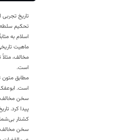
تاریخ تجربی ا
تحکیم سلطه 
اسلام به مثاب
ماهیت تاریخی 
مخالف، مثلاً 
است.
مطابق متون تا
است. ابوعفک،
سخن مخالف عل
پیدا کرد. تار
کشتار بی‌شمار
سخن مخالف جا