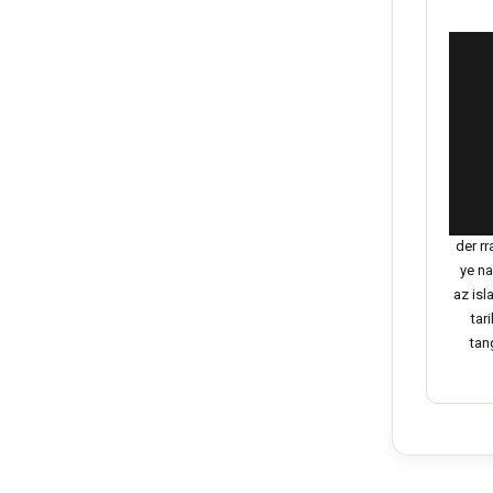
der r
ye n
az isl
tar
tan