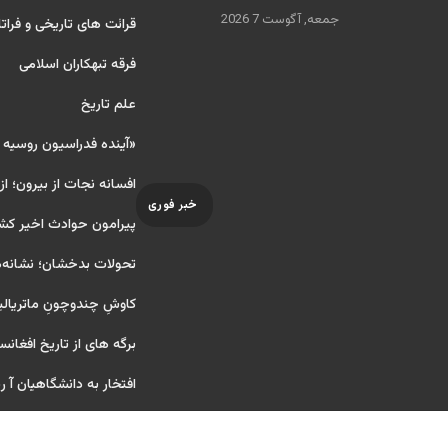
جمعه, آگوست 7 2026
قرائت های تاریخی و فراتا
فرقه تبهکاران اسلامی
علم تاریخ
«آینده فدراسیون روسیه
افسانه نجات از بیرون؛ از
خبر فوری
پیرامون حوادث اخیر کش
تحولات بدخشان؛ نشانه‌ه
کاوشِ چندو‌چونِ ماتریال
برگه های از تاریخ افغانس
افتخار به دانشگاهیان آ ریای