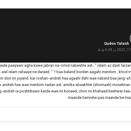
گ
ف
Qudos Talash
ت
:
raede paayaani agha kawe jabran na-omid nabeshte ast : ” islam az dast farza
a-asil islam rahaaye ne daraed. ” ? baa baland borden aagahi merdom , khod
am dori mi joyand. kar roshan-andish haa agaahi dahi wae naberd baa jang-af
ik andish haa wae merdom nadan ast. amrika abaakhter (shomaali) moselman
g-andish ra poshtibaani kerde wae mi konaed, chon mi khahaed keshwer haa
maande hamishe pas maande be ma