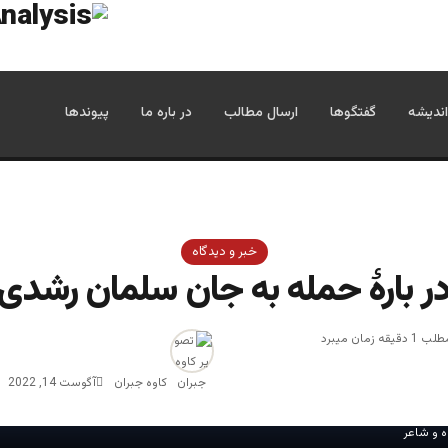
اندیشه
گفتگوها
ارسال مطالب
در باره ما
پیوندها
خبر و دیدگاه
ر بارۀ حمله به جان سلمان رشدی
زمان میبرد
کاوه جبران
آگوست 14, 2022
ه و شاعر