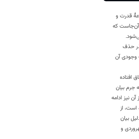
زعۀ قدرت و
ن‌جاست که
‌شود.
گذر حذف
ت وجودی آن
ق افتاده
 جرم بیان
ن نیز ادامه
 است، از
لیل بیان
روردی و