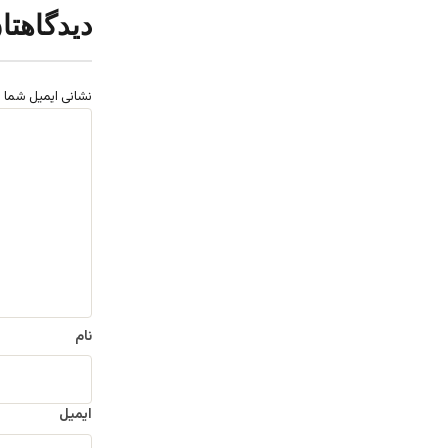
دیدگاهتا
نشانی ایمیل شما 
د
ی
د
گ
ا
ه
*
نام
ایمیل