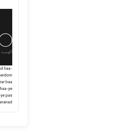
آگوست 17, 2022 در 6:28 ق.ظ
nd haa-
 merdom
zar baa
 haa-ye
-ye pas
ananad