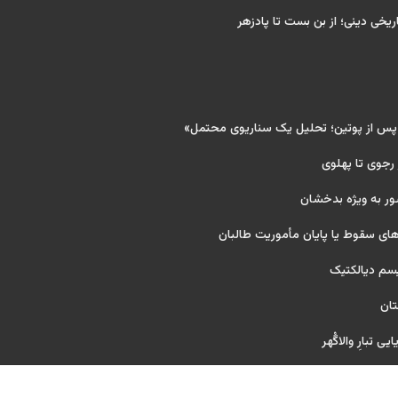
ریخی دینی؛ از بن بست تا پادزهر
 پس از پوتین؛ تحلیل یک سناریوی محتمل»
 رجوی تا پهلوی
ور به ویژه بدخشان
ای سقوط یا پایان مأموریت طالبان
یسم دیالکتیک
تان
ی تبارِ والاگُهر