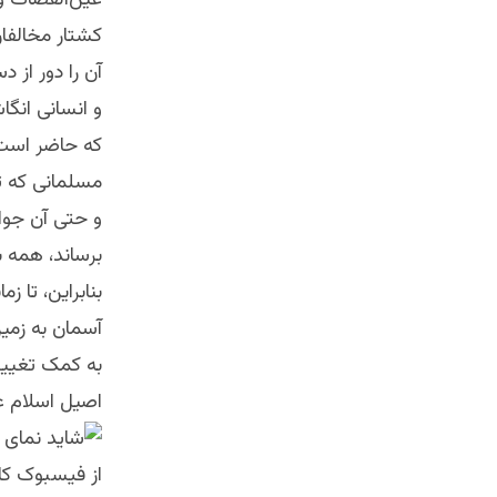
عین‌القضات 
کشتار مخالفان
آن را دور از 
و انسانی انگا
که حاضر است 
مسلمانی که تر
و حتی آن جوان
برساند، همه ب
بنابراین، تا 
آسمان به زمین
به کمک تغییر
اصیل اسلام عز
از فیسبوک کا