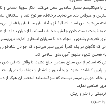
و همین احمد کسروی.
 با میکانیسم بسیار ساده‌یی عمل می‌کند. انکار سویۀ انسانی و تا
دسترس و غیرقابل نقد می‌نماید. برخلاف، هر نوع نقد و استدلال علی
شته می‌شود. این است که قوۀ قهریۀ انسان مسلمان را فعال می‌س
به قیمت دست دادن جانش، مخالف اسلام را از میان بردارد. از 
ور نافرجام رشدی را انجام داد تا سربازان انتحاری امارت تروریستی
ی که ناگهان در یک کابارۀ غربی سبز می‌شود که جوانان شادخوار را
ه همین شیوه مقهور آموزه‌های اسلامی اند.
زمانی که اسلام از این سلاح مقدس خلع نشود، تا وقتی که این دین م
 پایین کشانده نشود، چرخۀ ترور و کشتار از توقف باز نمی‌ایستد و
 نظام آموزش میسر نیست که سوگ‌مندانه انحصار آن هرگز از دس
یز خلاصی ندارد.
وه جبران