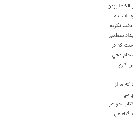
 الخطا بودن
 اشتباه
 دقت نكرده
ميداد سطحي
ست كه در
انجام دهي
كس كاري
ه ما از
ي بي
كتاب جواهر
 گناه مي