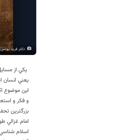
دکتر فرید یونس 
يكي از مسايل
يعني انسان اش
اين موضوع اك
و فكر و استع
بزرگترين تحفه
امام غزالي طو
اسلام شناسي ب