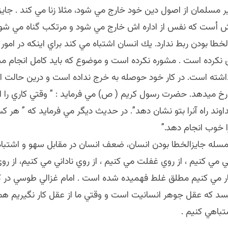
 مسلمان از اصول دين خود خارج مي شود، مثلا زنا مي كند . جايز
أست كه نفس از اداره اش خارج مي شود و مرتكب گناه مي شود.
لخطا بودن ربط ندارد. يك انسان اشتباه مي كند براي اينكه در امور
نكرده است . مشوره نكرده است و موضوع كه بايد كامل انجام 
شته است. در كار خود حوصله به خرج نداده است و درين حالت ا
 رخ ميدهد. حضرت رسول كريم ( ص) مي فرمايد : ” وقتي كاري را 
اوند راه آنرا بتو نشان دهد”. در حديث ديگر مي فرمايد كه ” هر 
را خوب انجام دهد.”
سله جايزالخطا بودن انسان، ضعف انسان در مقابل سهو و اشتباه ك
مي كنيم ، از روي غفلت مي كنيم ، از روي ناداني مي كنيم، از رو
ار مي كنيم مطلق غلط فهميده شده است . امام غزالي طوسي در 
يسد كه عقل جوهر انسانيت است و وقتي ما از عقل كار نگيريم هم
تباهي كنيم .