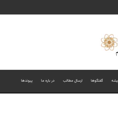
یشه
گفتگوها
ارسال مطالب
در باره ما
پیوندها