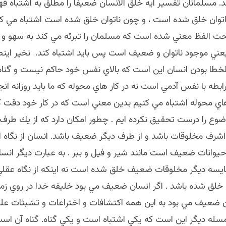
د. مسلمانان تفسير آيه خلق الانسان ضعيفا را مطلق به اشتباه فه
اتوان خلق شده است ، و چون ناتوان خلق شده است اشتباه مي كن
تحت الفظ معني شده است كه مسلمان را تبرئه مي كند به سهو و خ
يعني موجود ناتوان و ضعيف است پس بايد اشتباه كند. نخير اين
لخطا بودن انسان اين است كه بالاي نفس خود حاكم نيست و گناه
رابطه با نفس آدمي است نه در كار هاي محوله كه ما بايد روزانه ان
 هاي محوله اشتباه مي كنيم بدين معني است كه در كار خود دقت 
وضوع را درست تحقيق نكرده ايم . چطور امكان دارد كه از يك طرف 
اشرف مخلوقات باشد و از طرف ديگر ضعيف باشد. انسان از نگاه ان
حيوانات ضعيف است مانند شير و فيل و ببر . به عبارت ديگر انسان
سه ديگر مخلوقات ضعيف خلق شده است نه اينكه از نگاه عقلي 
ق شده باشد . اگر انسان ضعيف مي بود خليفه خدا در روي زم
ن ضعيف مي بود به اين همه اكتشافات و اختراعات و تشبثات ع
مسله ديگر اين است كه يكي اشتباه است و يكي گناه. گناه آن اس