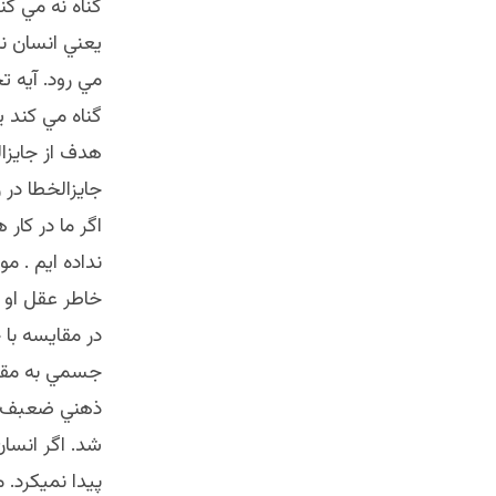
گناه نه مي كن
يعني انسان ن
مي رود. آيه 
گناه مي كند 
هدف از جايزا
جايزالخطا در 
اگر ما در كار
نداده ايم . م
خاطر عقل او 
در مقايسه با 
جسمي به مقاي
ذهني ضعبف خل
شد. اگر انسا
پيدا نميكرد. 