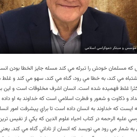
موسس و مبتکر دموکراسی اسلامی
 كه مسلمان خودش را تبرئه مي كند مسله جايز الخطا بودن انس
تباه مي كند، به خطا مي رود، گناه مي كند، سهو مي كند و غلط م
ثرا غلط فهميده شده است. انسان اشرف مخلوقات است و اين ب
داد و ذكاوت و شعور و فطرت اسلامي است كه خداوند به او داده 
 ايست كه خداوند به انسان داده است تا براي پيشرفت امور انسان 
سي عليه الرحمه در كتاب احياء علوم الدين كه يكي از نفيس تري
ه شمار مي رود مي نويسد كه انسان از ناداني گناه مي كند. يعني 