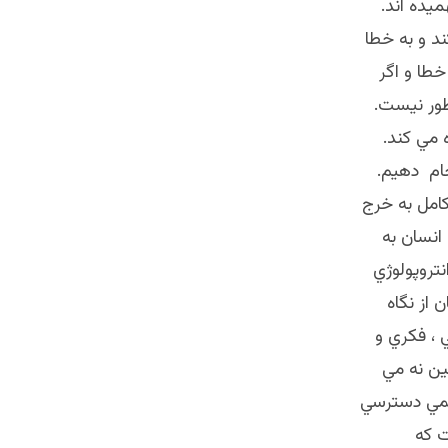
ميده اند.
د و به خطا
طا و اگر
طور نيست.
 مي كند.
جام دهيم.
كامل به خرج
انسان به
تروپولوژي
 از نگاه
، فكري و
ين نه مي
لمي دسترسي
ت كه