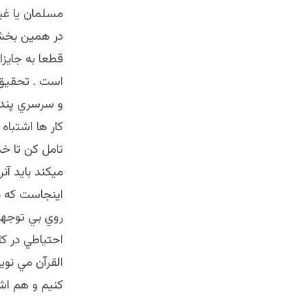
مسلمان يا غير
در همين بخش 
قطعا به جايزا
است . تحقيق 
و سرسري پندا
كار ها اشتباه
تامل كن تا خد
ميكند بايد آن
اينجاست كه م
روي بي توجهي 
احتياطي در ك
القرآن مي نو
كنيم و هم اش