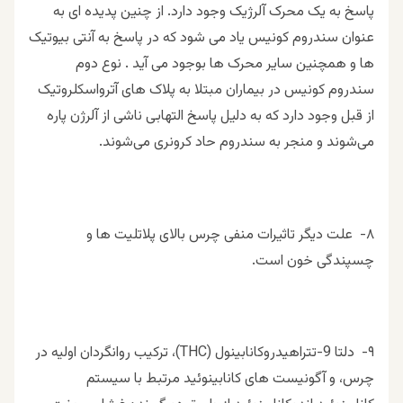
پاسخ به یک محرک آلرژیک وجود دارد. از چنین پدیده ای به
عنوان سندروم کونیس یاد می شود كه در پاسخ به آنتی بیوتیک
ها و همچنین سایر محرک ها بوجود مى آيد . نوع دوم
سندروم کونیس در بیماران مبتلا به پلاک ‌های آترواسکلروتیک
از قبل وجود دارد که به دلیل پاسخ التهابی ناشی از آلرژن پاره
می‌شوند و منجر به سندروم حاد کرونری می‌شوند.
٨- علت ديگر تاثيرات منفى چرس بالاى پلاتليت ها و
چسپندگى خون است.
٩- دلتا 9-تتراهیدروکانابینول (THC)، ترکیب روانگردان اولیه در
چرس، و آگونیست های کانابینوئید مرتبط با سیستم