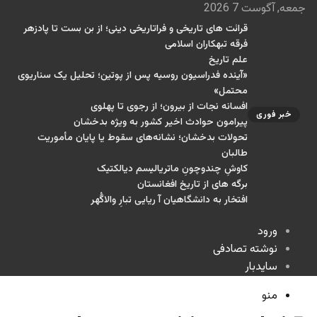
جمعه, آگوست 7 2026
قرائت های تاریخی و فراتاریخی دینی؛ از بن بست تا پادزهر
فرقه تبهکاران اسلامی
علم تاریخ
«آینده فدراسیون روسیه پس از پوتین؛ تحلیل یک سناریوی
محتمل»
افسانه نجات از بیرون؛ از رجوی تا پهلوی
خبر فوری
پیرامون حوادث اخیر کشور به ویژه بدخشان
تحولات بدخشان؛ نشانه‌های سقوط یا پایان مأموریت
طالبان
کاوشِ چندو‌چونِ ماتریالیسم دیالکتیک
برگه های از تاریخ افغانستان
افتخار به دانشگاهیان آ ریایی تبارِ والاگُهر
ورود
نوشته تصادفی
سایدبار
منو