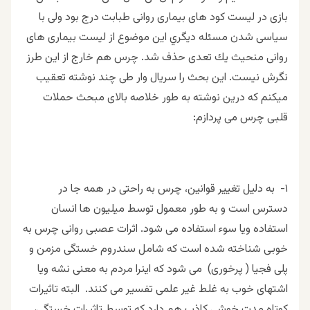
بازى در ليست كود هاى بيمارى روانى طبابت درج بود ولى با
سياسى شدن مسئله ديگري اين موضوع از ليست بيمارى هاى
روانى منحيث يك تعدى حذف شد. چرس هم خارج از اين طرز
نگرش نيست. اين بحث را سريال وار طى چند نوشته تعقيب
ميكنم كه درين نوشته به طور خلاصه بالاى مبحث حملات
قلبى چرس مى پردازم:
١- به دلیل تغییر قوانین، چرس به راحتی در همه جا در
دسترس است و به طور معمول توسط میلیون ها انسان
استفاده ویا سوء استفاده می شود. اثرات عصبی روانی چرس به
خوبی شناخته شده است که شامل سندروم خستگی مزمن و
پلی فجيا ( پرخوری) می شود که اینرا مردم به معنی نشه ویا
اشتهای خوب به غلط غیر علمی تفسیر می کنند. البته تاثيرات
كوتاه مدت خوشى كاذب هم دارد كه توسط تاثيرات خستگى،