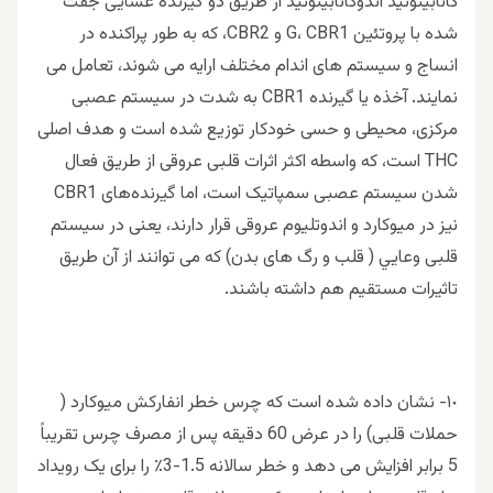
کانابینوئید اندوکانابینوئید از طریق دو گیرنده غشایی جفت
شده با پروتئین G، CBR1 و CBR2، که به طور پراکنده در
انساج و سیستم های اندام مختلف ارايه می شوند، تعامل مى
نمايند. آخذه يا گيرنده CBR1 به شدت در سیستم عصبی
مرکزی، محیطی و حسی خودكار توزیع شده است و هدف اصلی
THC است، که واسطه اکثر اثرات قلبی عروقی از طریق فعال
شدن سیستم عصبی سمپاتیک است، اما گیرنده‌های CBR1
نیز در میوکارد و اندوتلیوم عروقی قرار دارند، يعنى در سيستم
قلبى وعايي ( قلب و رگ هاى بدن) كه مى توانند از آن طريق
تاثيرات مستقيم هم داشته باشند.
١٠- نشان داده شده است که چرس خطر انفاركش میوکارد (
حملات قلبى) را در عرض 60 دقیقه پس از مصرف چرس تقریباً
5 برابر افزایش می دهد و خطر سالانه 1.5-3٪ را برای یک رویداد