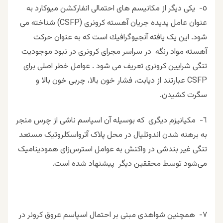
٥- یکی دیگر از مکانیسم های احتمالی انفاركشن میوکارد به
عنوان عامل پدیده جریان آهسته کرونری (CSFP) شناخته می
شود. این یک یافته آنجيوگرافيك است که به عنوان حرکت
آهسته مواد رنگه در سراسر مجراى کرونری در نبود موجوديت
تنگی شرايين کرونرى تعریف می شود . عوامل خطر اصلی برای
CSFP عبارتند از دیابت، فشار خون بالا، چربی خون بالا و
سگرت کشیدن.
٦- مکيانیزم ديگرى که بوسیله آن اسپاسم ناشی از چرس منجر
به برهنه شدن اندوتلیال در محل پلاک آترواسکلروتیک مستعد
تنگی غير بندشى در واکنش به عوامل استرس‌زای همودینامیک
می‌شود توسط محققين ديگر پیشنهاد شده ‌است.
٧- همچنین شواهدی مبنی بر احتمال اسپاسم عروق کرونر در