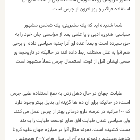
کشور عزیزمان رو به افزايش است كه يكی از علت های آن
استفاده فراگير و روز افزون از چرس است.
شما شنيده ايد كه يك سلبريتى، يك شخص مشهور
سياسى، هنرى، ادبى و يا علمى بعد از مراسمى جان خود را به
حق سپرده است و بعداً عده اى آنرا جنبه سياسى داده و برخى
هم آنرا به علل مختلف ربط داده اند؛ در حاليكه در تاریخچه ی
صحی ایشان قبل از فوت، استعمال چرس عملاً مشهود است.
طبابت جهان در حال دهل زدن به نفع استفاده طبى چرس
است؛ در حاليكه براى آن ده ها گزينه اى بديل بهتر وجود دارد
كه ١٠٠ مراتبه در عرصه دارو درمانى بهتر از چرس عمل مى كند.
ولى سياسى شدن طبابت افق هاى توسعه طبابت را به بند
بست كشيده است. نمونه مثال آنرا در مبارزه جهان عليه كرونا
شاهد هستيم و نمونه دوم آن الى سال هاى ٢٠٠٧ همجنس