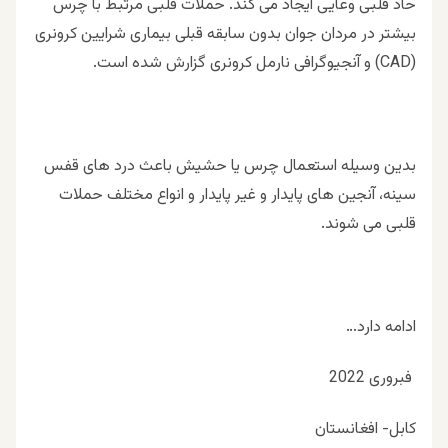
حاد قلبی وعايى ایجاد می کند. حملات قلبى مرتبط با چرس
بیشتر در مردان جوان بدون سابقه قبلی بیماری شرايين كرونرى
(CAD) و آنجيوگرافى نارمل كرونرى گزارش شده است.
بدين وسيله استعمال چرس يا حشيش باعث درد هاى قفس
سينه، آنجين هاى پايدار و غير پايدار و انواع مختلف حملات
قلبى مى شوند.
ادامه دارد…
فبروری 2022
کابل- افغانستان