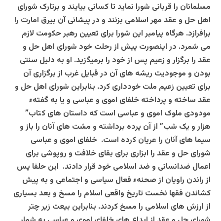
مسلمانان را قربانی شورا نماید تا کسانی بیایند و برتارک شورای
اهل حل و عقد مهر اسلامی بزنند و در پیشانی آن بیرق امارت را
برافرازد. هرگاه پیامبر این شورا برای تعیین رهبر حکومت لازم
می شمرد. در اینصورت پیش از رحلت خود شورای اهل حل و
عقد را برگزار و زعیم پس از خود را برمیگزید. او به دلیل سنتی
بودن و موجودیت ریشه های آن در قبایل غرب از برگزاری آن
برای تعیین زعیم ملت خودداری کرد. بنابراین شورای اهل حل و
عقد ساخته و پرداخته خلفای اموی و عباسی و یا به گفتهء
مودودی ملوک اموی و عباسی است که داستان های کتاب”
هزار و یک شب” از آن پرده برداشته و مشت های آنان را باز و
سیما های آنان را عریان کرده است. خلفای اموی و عباسی
شورای حل و عقد را ابزاری برای بقای خلافت و روپوشی برای
اعمال ضدانسانی و ضد اسلامی خود قرار دادند. این حلفا پس
از راندن راویان از صحنهء فعال سیاسی و اجتماعی و به پیش
کشاندن فقها نخست تاریخ واقعی اسلام را مسخ و بعد بسیاری
از ارزش های اسلامی را مسخ کردند. بنابراین بیعت زیر چتر
شورای حل و عقد از ابداع های خلفای اموی و عباسی به شمار