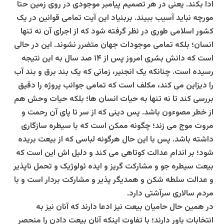
ادا بکند. یعنی در هر تصمیم پیامبر موجودی در روی زمین حتا
مورچه نباید آسیب ببیند. بربنیاد این آیت تمامی قوانین در یک
کشور اسلامی طوری در نظر گرفته شود که از اجرای آن نه تنها
انسان؛ بلکه تمامی موجودات جهان متضرر نشوند. این در حالی
است که دانش بشری امروز پس از ۱۴ صد سال به این نتیجه
رسیده است. چنانکه یک انجنیر، زمانی که یک بند برق و بند آب
را دیزاین می کند، مکلف است که تمامی جوانب پروژه را دقیق
بررسی کند تا نه تنها به حیات انسان ها؛ بلکه حیات وحش هم
از خطر مصوءون باشد. پس دینی که از سر تا پای آن رحمت و
مروت موج می زند؛ چگونه ممکن است که با سیطره سازگاری
داشته باشد. پس با این حال هرگونه لباسی که از بیعت بریده
شود؛ بر اندام عدالت کوتاهی می کند و دلیل اش این است که
بیعت سیطره جو و مشارکت گریز و ایده ئولوژیک و تحمل ناپذیر
و عدالت سلطه شکن و همدیگر پذیر و مشارکت بردار است و با
مردم سالاری سرآشتی دارد.
در همین حال حامیان بیعت نیز ادعا دارند که آنان نیز به
انتخابات باور دارند؛ با تفاوت اینکه آنان بیعت دادن را منحصر