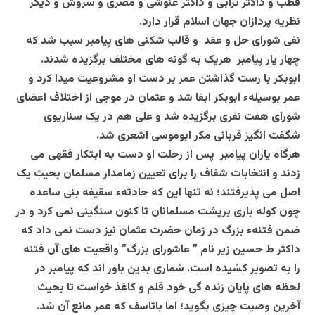
قطب و داکتر ترابی و داکتر غنوشی و مصری و سروش و دیگر
نظریه پردازان جهان اسلام قرار دارد.
نفی شورای حل و عقد و قالب شکنی های پیامبر سبب شد که
چهار یار پیامبر هریک به گونه های مختلف برگزیده شدند.
ابوبکر با رست گذاشتن عمر بر دست او مشروعیت میدا کرد و
عمر بوسیلهء ابوبکر ابقا شد و عثمان در موجی از اختلاف اعضای
شورای هفت نفری برگزیده شد و علی هم در یک سناریوی
شگفت انگیز قربانی مکر ابوموسی اشعری شد.
هرگاه یاران پیامبر پس از رحلت او دست به ابتکار فقهی می
زدند و انتخابات شفاف را برای تعیین زمامدار مسلمان بحیث یک
اصل می پذیرفتند؛ نه تنها این که حادثهء سقیفه بنی ساعده
چون کوله باری برپشت مسلمانان تا کنون سنگینی نمی کرد و در
ضمن فتنهء بزرگ در زمان حضرت عثمان نیز دست نمی داد که
داکتر ط حسین زیر نام ” عاشورای بزرگ” واقعیت های آن فتنه
را به تصویر کشیده است. شماری بدین باور اند که پیامبر در
لحظه های پایان زنده گی خود قلم و کاغذ خواست تا بحیث
آخرین وصیت چیزی بگوید؛ اما باتاسف که عمر مانع آن شد.