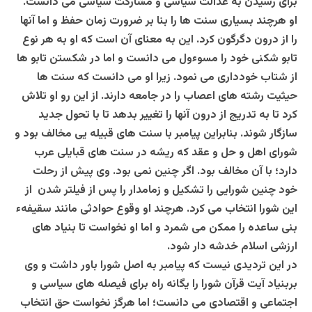
برای رسیدن به عدالت سیاسی و مشارکت سیاسی می دانست.
او هرچند بسیاری سنت ها را بنا بر ضرورت زمان حفظ و اما آنها
را از درون دگرگون کرد. این به معنای آن است که او به هر نوع
تابو شکنی خود را مسوءول می دانست و اما در شکستن تابو ها
از شتاب خودداری می نمود. زیرا او می دانست که سنت ها
حیثیت رشته های اعصاب را در جامعه دارند. از این رو او تلاش
کرد تا به تدریج از درون آنها را تغییر بدهد تا با تحول جدید
سازگار شوند. بنابراین پیامبر با سنت های قبیله یی مخالف بود و
شورای اهل و حل و عقد که ریشه در سنت های قبایلی عرب
دارد؛ با آن مخالف بود. اگر چنین نمی بود. وی پیش از رحلت
خود چنین شورایی را تشکیل و زمامدار را پس از فیلتر شدن از
این شورا انتخاب می کرد. هرچند او وقوع حوادثی مانند سقیفهء
بنی ساعده را ممکن می شمرد و اما او نخواست تا بنیاد های
ارزشی اسلام خدشه دار شود.
در این تردیدی نیست که پیامبر به اصل شورا باور داشت و وی
بربنیاد آیت قرآن شورا را یگانه راه برای فیصله های سیاسی و
اجتماعی و اقتصادی می دانست؛ اما هرگز نخواست حق انتخاب