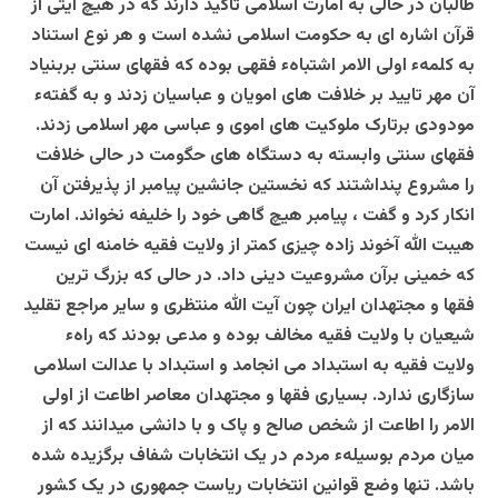
طالبان در حالی به امارت اسلامی تاکید دارند که در هیچ آیتی از
قرآن اشاره ای به حکومت اسلامی نشده است و هر نوع استناد
به کلمهء اولی الامر اشتباهء فقهی بوده که فقهای سنتی بربنیاد
آن مهر تایید بر خلافت های امویان و عباسیان زدند و به گفتهء
مودودی برتارک ملوکیت های اموی و عباسی مهر اسلامی زدند.
فقهای سنتی وابسته به دستگاه های حگومت در حالی خلافت
را مشروع پنداشتند که نخستین جانشین پیامبر از پذیرفتن آن
انکار کرد و گفت ، پیامبر هیچ گاهی خود را خلیفه نخواند. امارت
هیبت الله آخوند زاده چیزی کمتر از ولایت فقیه خامنه ای نیست
که خمینی برآن مشروعیت دینی داد. در حالی که بزرگ ترین
فقها و مجتهدان ایران چون آیت الله منتظری و سایر مراجع تقلید
شیعیان با ولایت فقیه مخالف بوده و مدعی بودند که راهء
ولایت فقیه به استبداد می انجامد و استبداد با عدالت اسلامی
سازگاری ندارد. بسیاری فقها و مجتهدان معاصر اطاعت از اولی
الامر را اطاعت از شخص صالح و پاک و با دانشی میدانند که از
میان مردم بوسیلهء مردم در یک انتخابات شفاف برگزیده شده
باشد. تنها وضع قوانین انتخابات ریاست جمهوری در یک کشور