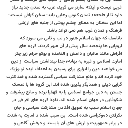
غربی نیست و اینکه سارتر می گوید، غرب به تمدن جدید نیاز
دارد تا از فاجعهء تمدن کنونی رهایی یابد؛ سخن گزافی نیست.؛
اما این سخنان به معنای چشم پوشی از جنبه های ارزشی
فرهنگ و تمدن غرب هم نمی تواند باشد.
باتاسف که جهان اسلام هنوز در تب و تابی می سوزد که
اروپایی ها پنجصد سال پیش از آن عبور کردند. گروه های
افراطی مانند طالبان و داعش و القاعده و بوکو حرام زیر چتر
امارت اسلامی و غیره به بهانهء جدا نپنداشتن سیاست از دین
می خواهند دین را ابزاری برای رسیدن به اهداف ایده ئولوژیک
خود کرده اند و مانع مشارکت سیاسی گسترده شده و ضد کثرت
گرایی دینی و همدیگر پذیری شده اند. این گروه ها با تمسک
جستن به دین جوامع اسلامی را به قهقرا برده و مانع پیشرفت و
شکوفایی در جهان اسلام شده اند. نفوذ گروه های افراطی در
جهان اسلام سبب به تعویق افتادن مشارکت سیاسی و جان
نگرفتن دموکراسی شده است. این سبب شده تا امارت به شدت
در برابر جمهوریت و ارزش های آن بایستد و درفش آگاهی و