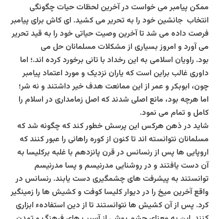
ممکن پیامبر می خواست در آخرین لحظات حیات چگونگی
انتخاب جانشین خود را به تحریر می کشید. ای کاش برای پیامبر
فرصت داده می شد تا آخرین وصیت حیاتی خود را به قید تحریر
می آورد و امروز بسیاری از مشکلات مسلمانان حل می
بود.
راویان اسلامی به این رخداد با تانی برخورد کرده اند.؛ اما
داوری غالب براین است که یاران نزدیک و مورد اعتماد پیامبر
چون، ابوبکر و عمر از این ممانعت هدف خیر داشتند و نه شر؛
اما هرچه بود، مانع اصلی شدند که اصل زمامداری در اسلام را
کامل و تمام می نمود.
شاید در ذهن هرکس این پرسش خطور کند که چگونه شد که
مسلمانان نتوانسته اند تا کنون از کوره راهانی را عبور کنند که
اروپایی ها پس از رنسانس در قرن پانزدهم با غلبه برکلیسا به
آن دست یافتند و در روشنایی مدرنیسم و پسا مدرنیسم
توانستند به پیشرفت های چشمگیری دست یابند. رنسانس در
واقع آخرین میخ را در دیوار کلیسا کوفت و کشیش ها را زمینگیر
کرد. پس از آن کشیش ها نتوانستند تا از دین استفادهء ابزاری
کنند. این به معنای چشم ‌پوشی از آسیب های فرهنگ و تمدن