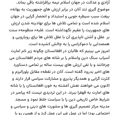
آزادی و عدالت در جهان اسلام نیمه برافراشته باقی بماند.
موضوع گیری تند آنان در برابر ارزش های جمهوریت به بهانهء
بیعت سبب سیطره جویی و استبداد و انحصار گرایی در جهان
اسلام شده است و تمامی تلاش ها برای نهادینه شدن ارزش
های جمهوریت را عقیم نگهداشته است. غلبهء منظومهء سنت
بر عقل و آشتی ناپذیری آن با عقل تلاش ها برای رویارویی و
همصدایی با دموکراسی را به چالش کشیده است.
امروز می بینیم که طالبان در افغانستان چگونه زیر نام امارت
آسیاب سنگ دین واسلام را بر شانه های مردم افغانستان می
چرخانند و با نفی ارزش های بیست ساله بر تمامی دستاورد
های اخیر بدرود گفته است. آنان در نقطهء مقابل پلورالیزم و
کثرت گرایی و همدیگر پذیری و مشارکت سیاسی قرار دارند و
اکنون می خواهند نعش آغشته به خون افغانستان را با شانه
های امارت به قهقرا ببرند. در این تردیدی نیست که پیامبر در
شرایط خاص تاریخی دین را با سیاست خلط نمود و مسجد
مدینه مرکز تصمیم گیری ها و مشورت های دینی و سیاسی و
اجتماعی بود؛ اما در عمل غیر این عمل کرد و از همین رو با