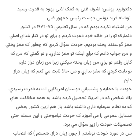
دکترفرید یونس: اشرف غنی به کمک لابی یهود به قدرت رسید
نوشته فرید یونس دوست رئیس جمهور غنی
من اشتباه نكرده بودم كه در سال تعليمي ٧٥-١٩٧٦ در كشور
دنمارك تو را در خانه خود دعوت كردم و براي تو در كنار غذاي اصلي
مغز گوسفند پخته بوديم. خودت سوْال كردي كه چطور كه مغز پختي
و من جواب دادم كه براي اينكه تو مغز نداري. و تو گفتي كه من كه
كابل رفتم تو براي من زبان پخته ميكني زيرا من زبان دراز دارم
تو ثابت كردي كه مغز نداري و من حالا ثابت مي كنم كه زبان دراز
دارم
خودت با حمايه و پشتيباني دوستان امريكايي ات به قدرت رسيدي.
يك شخص كه در امريكا تحصيل كرده باشد به همه مخالفت هاي
كه به نظام سرمايه داري داشته باشد باز هم ازين كشور بعضي
مسايل عمومي را مي آموزد كه خودت نياموختي و اين مسله حتي
تحصيلات خودت را زير سوْال مي برد.
من در مورد خودت نوشتم. ( چون زبان دراز. هستم ) كه انتخاب