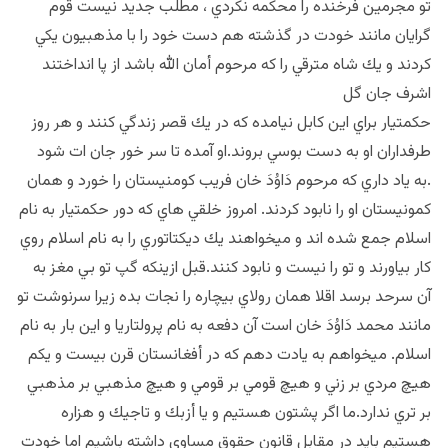
تو مجرمين فرخنده را محكمه نكردي ، مطلب جديد نيست قوم
گرايان مانند خودت در گذشته هم دست خود را با مذهبيون يكي
كردند و يك شاه مترقي را كه مرحوم أمان الله باشد از پا انداختند
اشرف جان گل
حكمتيار براي اين كابل نيامده كه در يك قصر زندگي كنند و هر روز
طرفداران او به دست بوسي بروند.او آمده تا سر خور جان ات شود
.به ياد داري كه مرحوم دَاوُدَ خان فريب كومنيستان را خورد و همان
كمونيستان او را نابود كردند. امروز خلقي هاي كه دور حكمتيار به نام
اسلام جمع شده اند و ميخواهند يك ديكتاتوري را به نام اسلام روي
كار بياورند و تو را نيست و نابود كنند.قبل ازينكه گپ تو بي مغز به
آن سرحد برسد اقلا همان رولاي بيچاره را نجات بده زيرا سرنوشت تو
مانند محمد دَاوُدَ خان است آن دفعه به نام پرولتاريا و اين بار به نام
اسلام. ميخواهم به يادت دهم كه در أفغانستان قرن بيست و يكم
هيچ مردي بر زني و هيچ قومي بر قومي و هيچ مذهبي بر مذهبي
بر تري ندارد.ما اگر پشتون هستيم و يا أزبك و تاجيك و هزاره
هستيم بايد در مقابل قانون حقوق مساوي داشته باشيم اما خودت