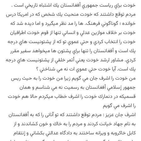
خودت براي رياست جمهوري أفغانستان يك اشتباه تاريخي است .
مردم توقع داشتند كه خودت منحيث يك شخص كه در امريكا درس
خوانده ؛ گوناگوني فرهنگ. ها را مد نظر ميگيرد و اما ديده شد كه
خودت بر خلاف موازين عدلي و انساني تنها از قوم خودت اطرافيان
خودت را انتخاب كردي و حتي عموي تو كه از پشتونيست هاي درجه
يك است و أفغانستان را تنها براي پشتون ها ميخواهد سفير مقرر
كردي. مشاور ارشد خودت يعني أتمر خلقي از پشتونيست هاي درجه
يك است. آيا خودت حتي عموي ات نه مي شناختي ؟
من خودت را اشرف جان مي گويم زيرا من خودت را به حيث ريس
جمهور إسلامي أفغانستان به رسميت نه مي شناسم و همان
قسميكه در دنمارك خودت را اشرف خطاب ميكردم حالا هم خودت
را اشرف مي گويم
اشرف جان عزيز : مردم توقع داشتند كه تو آنانی را كه به أفغانستان
به نام جهاد خيانت كردند و مردم را به خاك و خون كشاندند و از
كابل خاكروبه و ويرانه ساختند به دادگاه عدالتي بكشاني و إنتقام