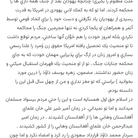
ملت مظلوم را بگيری؛ چنانچه يهودان بعد از جنگ همه نازي ها را
محكمه كردند. اما تو كه به كمك لابي يهودی در امريكا به قدرت
رسيدی از يهوديان ياد نگرفتي و دست خود را براي اتحاد قومي توسط
أتمر و همراهان او يكجا كردي نه تنها مجرمين جنگ را محاكمه
نكردي بلكه امروز خودت را هم خَوَّان آنها ساختي. مردم توقع داشت
تا تو منحيث يك تحصيل يافته امريكا حقوق زن وًمرد را علنا رسمي
بسازي و امروز زنان در ارگ براي پذيرايي مهمان خودت كه به جاي
محكمه جنايات جنگ ، تو از او منحيث يك قهرمان استقبال ميكني و
زنان حضور نداشتند. مضمون. زهره يوسف دَاوُدَ را درين مورد
بخوانيد ) براستي كه تو مغز نداري و من از چهل سال قبل اين را
دانسته بودم.
در اسلام حق اول همسايه است و اين را حتي مردم بيسواد مسلمان
ميدانند و اما تو نميداني. در زمان أمير شير علي خان علماي
أفغانستان وهابي ها را از أفغانستان كشيدند . در زمان امير
عبدالرحمن خان علماي أفغانستان وهابي را از كشور كشيدند .
سردار محمد دَاوُدَ قرارداد سعودي را رد كرد و امضاء نكرد و اما چون