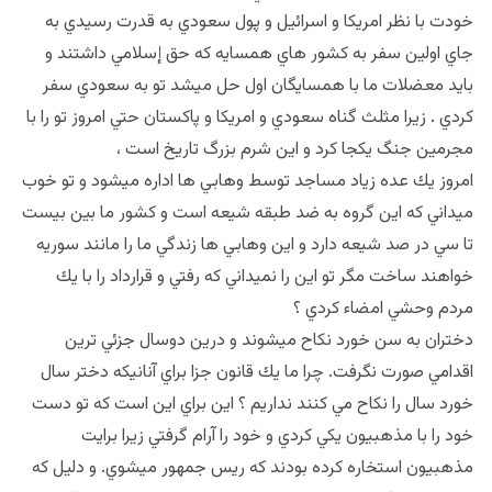
خودت با نظر امريكا و اسرائيل و پول سعودي به قدرت رسيدي به
جاي اولين سفر به كشور هاي همسايه كه حق إسلامي داشتند و
بايد معضلات ما با همسايگان اول حل ميشد تو به سعودي سفر
كردي . زيرا مثلث گناه سعودي و امريكا و پاكستان حتي امروز تو را با
مجرمين جنگ يكجا كرد و اين شرم بزرگ تاريخ است ،
امروز يك عده زياد مساجد توسط وهابي ها اداره ميشود و تو خوب
ميداني كه اين گروه به ضد طبقه شيعه است و كشور ما بين بيست
تا سي در صد شيعه دارد و اين وهابي ها زندگي ما را مانند سوريه
خواهند ساخت مگر تو اين را نميداني كه رفتي و قرارداد را با يك
مردم وحشي امضاء كردي ؟
دختران به سن خورد نكاح ميشوند و درين دوسال جزئي ترين
اقدامي صورت نگرفت. چرا ما يك قانون جزا براي آنانيكه دختر سال
خورد سال را نكاح مي كنند نداريم ؟ اين براي اين است كه تو دست
خود را با مذهبيون يكي كردي و خود را آرام گرفتي زيرا برايت
مذهبيون استخاره كرده بودند كه ريس جمهور ميشوي. و دليل كه