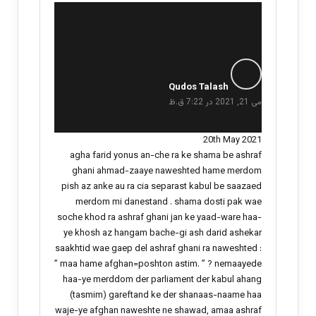
گ
ف
Qudos Talash
ت
می 21, 2021 در 7:22 ق.ظ
:
20th May 2021
agha farid yonus an-che ra ke shama be ashraf
ghani ahmad-zaaye naweshted hame merdom
pish az anke au ra cia separast kabul be saazaed
merdom mi danestand . shama dosti pak wae
soche khod ra ashraf ghani jan ke yaad-ware haa-
ye khosh az hangam bache-gi ash darid ashekar
saakhtid wae gaep del ashraf ghani ra naweshted :
” maa hame afghan=poshton astim. ” ? nemaayede
haa-ye merddom der parliament der kabul ahang
(tasmim) gareftand ke der shanaas-naame haa
waje-ye afghan naweshte ne shawad, amaa ashraf