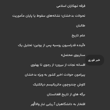
فرقه تبهکاران اسلامی
تحولات بدخشان؛ نشانه‌های سقوط یا پایان مأموریت
طالبان
علم تاریخ
«آینده فدراسیون روسیه پس از پوتین؛ تحلیل یک
سناریوی محتمل»
خبر فوری
افسانه نجات از بیرون؛ از رجوی تا پهلوی
پیرامون حوادث اخیر کشور به ویژه بدخشان
کاوشِ چندو‌چونِ ماتریالیسم دیالکتیک
برگه های از تاریخ افغانستان
افتخار به دانشگاهیان آ ریایی تبارِ والاگُهر