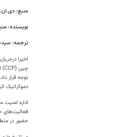
منبع: دی.ان.ا
نویسنده: من
ترجمه: سیدج
اخیرا درجریان 
چین
(CCP)
ا
توجه قرار داد
دموکراتیک اثرگ
اداره امنیت م
فعالیت‌های ح
حضور در منطقه