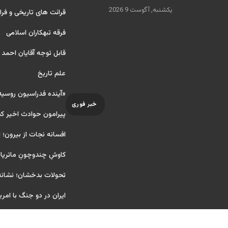
یکشنبه, آگوست 9 2026
قرائت های تاریخی و فرا
فرقه تبهکاران اسلامی
قابل توجه آقایان احمد
علم تاریخ
«آینده فدراسیون روسی
خبر فوری
پیرامون حوادث اخیر ک
افسانه نجات از بیرون؛ ا
کاوشِ چندو‌چونِ ماتریا
تحولات بدخشان؛ نشانه‌
ایران در دو جنگ با امری