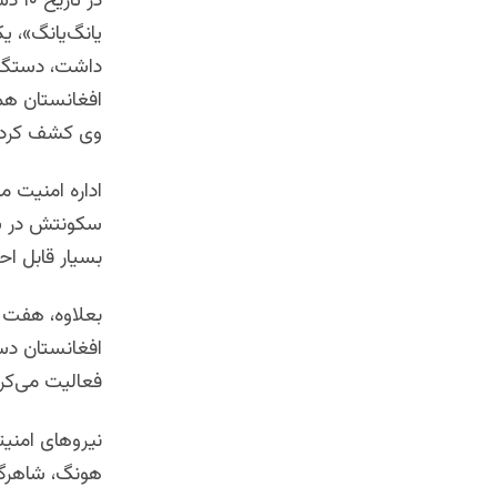
در ت
یانگ‌یانگ»، ی
داشت، دستگیر
افغانستان همچ
وی کشف کرد
اداره امنیت 
سکونتش در شی
بسیار قابل ا
بعلاوه، هفت 
افغانستان دس
فعالیت می‌کر
نیروهای امنیت
هونگ، شاهرگ 