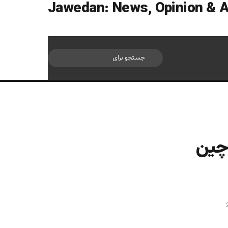
سایدبار
جستجو
برای
 چین