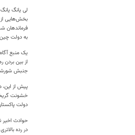
لی یانگ یانگ
بخش‌هایی از و
فرماندهان شبک
به دولت چین
یک منبع آگاه
از بین بردن ر
جنبش شورشیا
خشونت گریخته 
دولت پاکستان م
حوادث اخیر 
در رده بالاتری