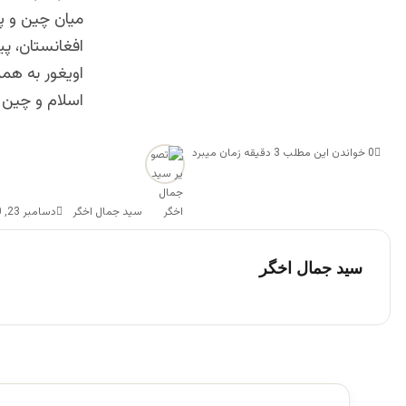
میان چین و پا
افغانستان، پ
اویغور به همر
اسلام و چین 
0
خواندن این مطلب 3 دقیقه زمان میبرد
سید جمال اخگر
دسامبر 23, 2020
سید جمال اخگر