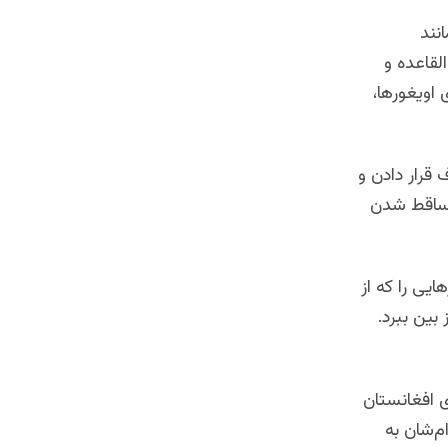
نند
لقاعده و
 اویغورها،
قرار دادن و
ز ساقط شدن
یغورهایی را که از
بین ببرد.
 افغانستان
ام‌شان به