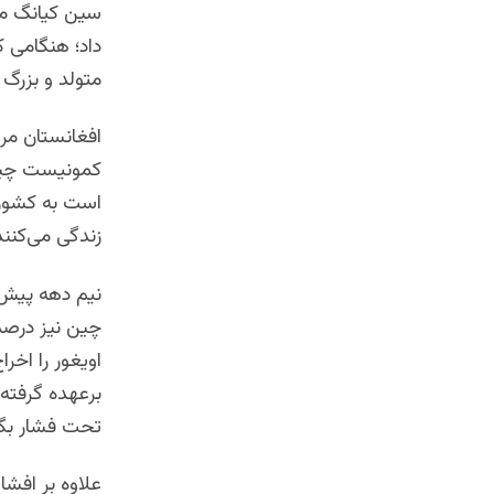
داد؛ هنگامی ک
متولد و بزرگ 
افغانستان مر
کمونیست چین 
است به کشوره
زندگی می‌کنند
نیم دهه پیش،
چین نیز درصدد
اویغور را اخر
برعهده گرفته 
تحت فشار بگذ
علاوه بر افش