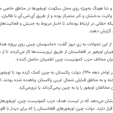
 و شا هونگ به‌ویژه روی محل سکونت اویغورها در مناطق خاصی ما
لایت بدخشان و کنر متمرکز بوده و از طریق آی.اس.آی با طالبان، ا
ه حقانی در ارتباط بوده‌اند تا اخبار مربوط به جنبش و فعالیت‌های
 گزارش دهند
.
 از این تحولات به زی نیوز گفت: «جاسوسان چینی روی پروژه هدف 
هبران اویغور در افغانستان از طریق تروریست‌ها کار می‌کردند تا ا
ن مخالف حزب کمونیست چین اطمینان حاصل کنند
.»
پیش از این، در اواخر دهه ۱۹۹۰، دولت پاکستان به چین کمک کرده بود تا او
و به مناطق قبایلی شمال غربی پاکستان پناهنده شده بودند، از 
خالفان اویغور را یا به چین برمی‌گرداند یا ترورمی‌کرد
.
نشان می‌دهد که در لیست هدف حزب کمونیست چین، اویغورهای
 قرار دارند. دولت چین اویغورهای افغانستان را که برای دیدار با اقو