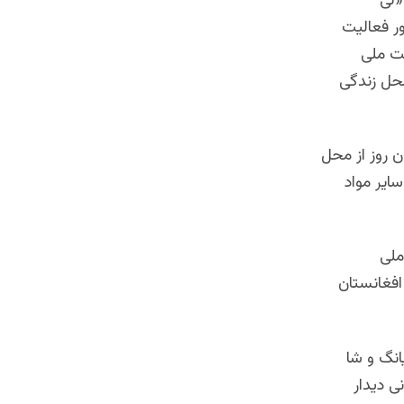
 «لی
ور فعالیت
یت ملی
محل زندگی
 روز از محل
ایر مواد
ملی
افغانستان
انگ و شا
ی دیدار