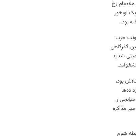
ند، بازداشت می‌کرد. آخرین حادثه این چنینی در سال ۲۰۱۷ در ملاءعام رخ
یک اویغور
ته بود
.
شونت حزب
ین گذرگاهی
میتی شدید
مشغولند
.
لاش بود،
 ده‌ها
یانجی را
میز مذاکره
بطه شوم