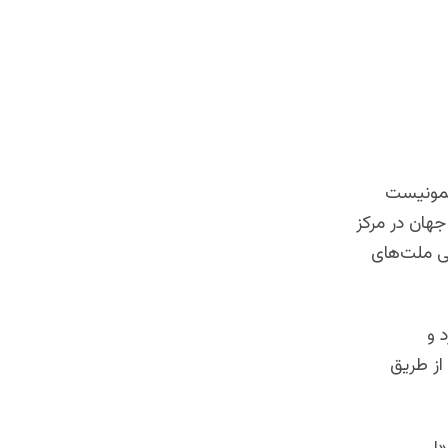
 کمونیست
هان در مرکز
لی ملت‌های
 و
از طریق