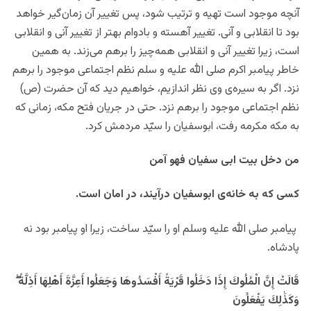
آنچه موجود است تهیه و ترتیب شود، پس تغییر آن زمان‌گیر خواهد
بود تا انقلابی و آنی. تغییر آهسته و بادوام بهتر از تغییر آنی و انقلابی
است، زیرا تغییر آنی و انقلابی همه‌چیز را برهم می‌زند. به همین
خاطر پیامبر اکرم صلی الله علیه و سلم نظم اجتماعی موجود را برهم
نزد. اگر به سیره‌ی وی نظر اندازیم، خواهیم دید که آن حضرت (ص)
نظم اجتماعی موجود را برهم نزد. حتی در جریان فتح مکه، زمانی که
به مکه مکرمه رفت، ابوسفیان را سیّد مردمش کرد.
من دخل بیت ابی سفیان فهو آمن
کسی که به خانه‌ی ابوسفیان درآیند، در امان است.
پیامبر صلی الله علیه وسلم او را سیّد ساخت، زیرا او پیامبر بود نه
پادشاه.
قَالَتْ إِنَّ الْمُلُوكَ إِذَا دَخَلُوا قَرْيَةً أَفْسَدُوهَا وَجَعَلُوا أَعِزَّةَ أَهْلِهَا أَذِلَّةً
وَكَذَٰلِكَ يَفْعَلُونَ