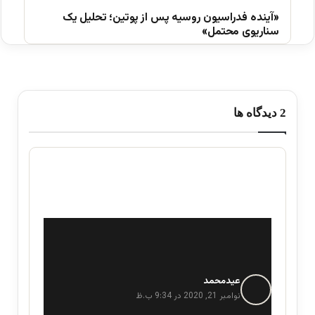
«آینده فدراسیون روسیه پس از پوتین؛ تحلیل یک
سناریوی محتمل»
‫2 دیدگاه ها
عیدمحمد
گ
ف
نوامبر 21, 2020 در 9:34 ب.ظ
ت