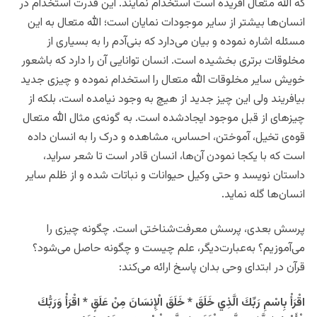
که الله متعال آفریده است استخدام نمایند. این قدرت استخدام در
انسان‌ها بیشتر از سایر موجودات نمایان است؛ الله متعال به این
مسئله اشاره نموده و بیان می‌دارد که بنی‌آدم را به بسیاری از
مخلوقات برتری بخشیده است. انسان توانایی آن را دارد که باشعور
خویش سایر مخلوقات الله متعال را استخدام نموده و چیزی جدید
بیافریند ولی این چیز جدید از هیچ به وجود نیامده است، بلکه از
چیزهای از قبل موجود ایجادشده است. به گونه‌ی مثال الله متعال
قوه‌ی تخیل، آموختن، احساس، مشاهده و درک را به انسان داده
است که با یکجا نمودن آن‌ها، انسان قادر است تا شعر سراید،
داستان نویسد و حتی وکیل حیوانات و نباتات شده و از ظلم سایر
انسان‌ها گله نماید.
پرسش بعدی، پرسش معرفت‌شناختی است. چگونه چیزی را
می‌آموزیم؟ به‌عبارت‌دیگر، علم چیست و چگونه حاصل می‌شود؟
قرآن در ابتدای وحی بدان پاسخ ارائه می‌کند:
اقْرَأْ بِاسْمِ رَبِّكَ الَّذِي خَلَقَ * خَلَقَ الْإِنسَانَ مِنْ عَلَقٍ * اقْرَأْ وَرَبُّكَ