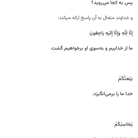
پس به کجا می‌روید؟
و خداوند متعال به آن پاسخ ارائه می
إِنَّا لِلَّهِ وَإِنَّا إِلَيْهِ رَاجِعُونَ
ما از خداییم و به‌سوی او برخواهیم گشت.
يَبْعَثُكُمْ
خدا ما را برمی‌انگیزد.
يُحَاسِبْكُمْ