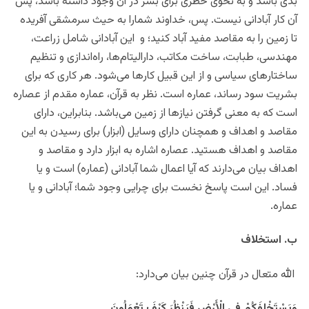
بدی باشد و به نحوی خطری برای بشر در آن وجود داشته باشد، پس
آن کار آبادانی نیست. پس، خداوند شمارا به حیث سرمشقی آفریده
تا زمین را به مقاصد مفید آباد کنید؛ و این آبادانی شامل زراعت،
مهندسی، طبابت، ساخت مکاتب، دارالیتام‌ها، راه‌اندازی و تنظیم
ساختارهای سیاسی و از این قبیل کارها می‌شود. هر کاری که برای
بشریت سود رساند، عماره است. نظر به قرآن، عماره مقدم از عصاره
است که به معنی گرفتن نیازها از زمین می‌باشد. بنابراین، دارای
مقاصد و اهداف و همچنان دارای وسایل (ابزار) برای رسیدن به این
مقاصد و اهداف هستید. عصاره اشاره به ابزار دارد و مقاصد و
اهداف بیان می‌دارند که آیا اعمال شما آبادانی (عماره) است و یا
فساد. این است پاسخ‌ نخست برای چرایی وجود شما؛ آبادانی و یا
عماره.
ب. استخلاف
الله متعال در قرآن چنین بیان می‌دارد:
وَيَسْتَخْلِفَكُمْ فِي الْأَرْضِ فَيَنْظُرَ كَيْفَ تَعْمَلُونَ