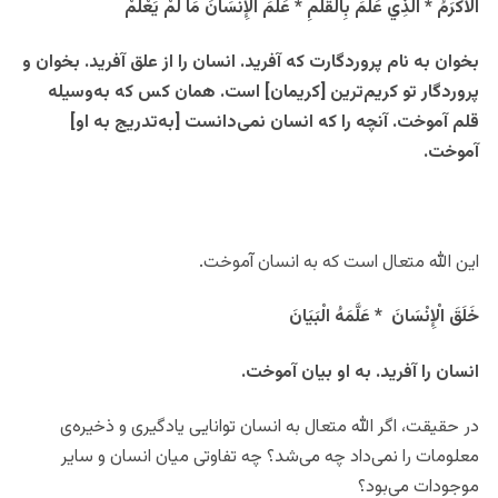
الْأَكْرَمُ * الَّذِي عَلَّمَ بِالْقَلَمِ * عَلَّمَ الْإِنْسَانَ مَا لَمْ يَعْلَمْ
بخوان به نام پروردگارت كه آفريد. انسان را از علق آفريد. بخوان و
پروردگار تو کریم‌ترین [كريمان] است. همان كس كه به‌وسیله
قلم آموخت. آنچه را كه انسان نمی‌دانست [به‌تدریج به او]
آموخت.
این الله متعال است که به انسان آموخت.
خَلَقَ الْإِنْسَانَ * عَلَّمَهُ الْبَيَانَ
انسان را آفريد. به او بيان آموخت.
در حقیقت، اگر الله متعال به انسان توانایی یادگیری و ذخیره‌ی
معلومات را نمی‌داد چه می‌شد؟ چه تفاوتی میان انسان و سایر
موجودات می‌بود؟