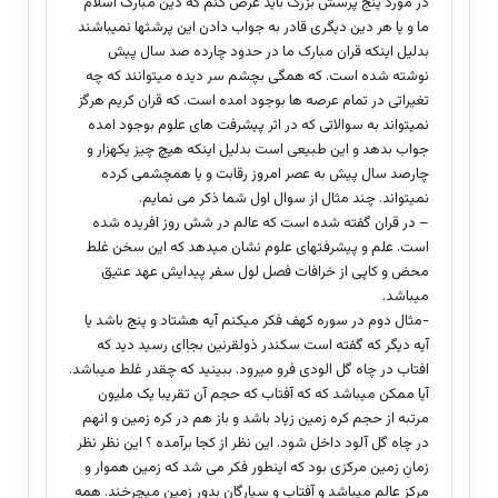
در مورد پنج پرسش بزرگ باید عرض کنم که دین مبارک اسلام
ما و یا هر دین دیگری قادر به جواب دادن این پرشثها نمیباشند
بدلیل اینکه قران مبارک ما در حدود چارده صد سال پیش
نوشته شده است. که همگی بچشم سر دیده میتوانند که چه
تغیراتی در تمام عرصه ها بوجود امده است. که قران کریم هرگز
نمیتواند به سوالاتی که در اثر پیشرفت های علوم بوجود امده
جواب بدهد و این طبیعی است بدلیل اینکه هیچ چیز یکهزار و
چارصد سال پیش به عصر امروز رقابت و یا همچشمی کرده
نمیتواند. چند مثال از سوال اول شما ذکر می نمایم.
– در قران گفته شده است که عالم در شش روز افریده شده
است. علم و پیشرفتهای علوم نشان میدهد که این سخن غلط
محض و کاپی از خرافات فصل لول سفر پیدایش عهد عتیق
میباشد.
-مثال دوم در سوره کهف فکر میکنم آیه هشتاد و پنج باشد یا
آیه دیگر که گفته است سکندر ذولقرنین بجاِای رسید دید که
افتاب در چاه گل الودی فرو میرود. ببینید که چقدر غلط میباشد.
آیا ممکن میباشد که که آفتاب که حجم آن تقریبا یک ملیون
مرتبه از حجم کره زمین زیاد باشد و باز هم در کره زمین و انهم
در چاه گل آلود داخل شود. این نظر از کجا برآمده ؟ این نظر نظر
زمانِ زمین مرکزی بود که اینطور فکر می شد که زمین هموار و
مرکز عالم میباشد و آفتاب و سیارگان بدور زمین میچرخند. همه