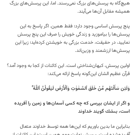
هیچ‌گاه به پرسش‌های بزرگ نمی‌رسند. اما، این پرسش‌های بزرگ
همیشه مقابل آن‌ها می‌آیند.
پنج پرسش اساسی وجود دارد؛ فقط همین. اگر پاسخ به این
پرسش‌ها را بیاموزید و زندگی خویش را صرف این پنج پرسش
نمایید، در حقیقت، خدمت بزرگی به خویشتن کرده‌اید؛ زیرا این
پرسش‌ها ارزشمند و وزین‌اند.
اولین پرسش، کیهان‌شناختی است. این کائنات از کجا به وجود آمد؟
قرآن عظیم الشان این‌گونه پاسخ ارائه می‌کند:
وَلَئِن سَأَلْتَهُم مَّنْ خَلَقَ ٱلسَّمَٰوَٰتِ وَٱلْأَرْضَ لَيَقُولُنَّ ٱللَّهُ
و اگر از ايشان بپرسى كه چه كسى آسمان‌ها و زمين را آفريده
است، بى‏شك گويند خداوند
بنابراین ما بدین باوریم که این‌ها همه توسط خداوند متعال
آفریده‌شده است. پرسش نهایت مهم همین است؛ این کائنات از