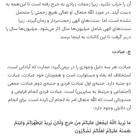
آن را خراب نکنید، زیرا زحمات زیادی به خرج رفته است تا این‌همه به
دست آیند. در مورد الله متعال، او تعالی هیچ زحمتی را متحمل
نشده است، اما سنت‌های الهی زحمت‌بردار و زمان‌گیرند، زیرا
سنت‌های الهی شامل میلیون‌ها سال کار می‌شود. میلیون‌ها سال را
دربر گرفت تا این کائنات به اینجا برسد.
ج. عبادت
عبادت هر سه دلیل وجودی را در برمی‌گیرد: عمارت که آبادانی است،
استخلاف که بقاء و مسئولیت است و همچنان خود عبادت. عبادت
دو جنبه دارد. جنبه‌ی اول عبادت فردی و جنبه‌ی دوم عبادت جمعی
(اجتماعی و مرتبط به سایرین) است. عبادت فردی انجام فرایض و
مندوباتی است که الله متعال امر به انجام آن کرده است. برای انجام
آن دلایلی وجود دارد:
مَا يُرِيدُ اللَّهُ لِيَجْعَلَ عَلَيْكُمْ مِنْ حَرَجٍ
وَلَٰكِنْ يُرِيدُ لِيُطَهِّرَكُمْ وَلِيُتِمَّ
نِعْمَتَهُ عَلَيْكُمْ لَعَلَّكُمْ تَشْكُرُونَ