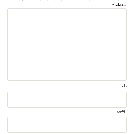
شده‌اند
*
د
ی
د
گ
ا
ه
*
نام
ایمیل