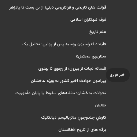
قرائت های تاریخی و فراتاریخی دینی؛ از بن بست تا پادزهر
فرقه تبهکاران اسلامی
علم تاریخ
«آینده فدراسیون روسیه پس از پوتین؛ تحلیل یک
سناریوی محتمل»
افسانه نجات از بیرون؛ از رجوی تا پهلوی
خبر فوری
پیرامون حوادث اخیر کشور به ویژه بدخشان
تحولات بدخشان؛ نشانه‌های سقوط یا پایان مأموریت
طالبان
کاوشِ چندو‌چونِ ماتریالیسم دیالکتیک
برگه های از تاریخ افغانستان