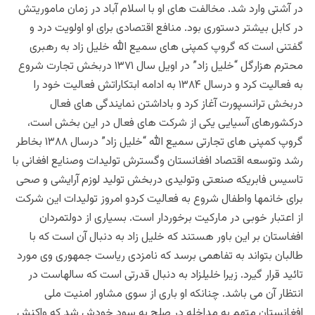
در آشتی وارد شد. مخالفت های او با اسلام آباد در زمان ماموریتش
در کابل بیشتر دستوری بود. منافع اقتصادی برای او اولویت درد و
گفتنی است که گروپ کمپنی های سمیع الله خلیل زاد به رهبری
محترم هزارگل “خلیل زاد” در اویل سال ۱۳۷۱ دربخش تجارت شروع
به فعالیت کرد و درسال ۱۳۸۴ به ادامه ابتکاراتش فعالیت خود را
دربخش ترانسپورت آغاز کرد و باداشتن نمایندگی های فعال
درکشورهای آسیایی یکی از شرکت های فعال در این بخش است،
گروپ کمپنی های تجارتی سمیع الله “خلیل زاد” درسال ۱۳۸۸ بخاطر
رشد وتوسعه اقتصاد افغانستان وگسترش تولیدات وصنایع افغانی با
تاسیس فابریکه صنعتی وتولیدی دربخش تولید لوزم آرایشی و صحی
برای خانمها واطفال شروع به فعالیت کردو امروز تولیدات این شرکت
از اعتبار خوبی در مارکیت برخوردار است. بسیاری از دولتمردان
افغاستان بر این باور هستند که خلیل زاد به دنبال آن است که با
طالبان بتواند به تفاهمی برسد که نامزدی ریاست جمهوری وی مورد
تائید قرار گیرد. زیرا خلیلزاد به دنبال قدرتی است که سالهاست در
انتظار آن می باشد. چنانکه او باری از سوی مشاور امنیت ملی
افغانستان متهم به مداخله در صلح به سود خودش شد که واکنش