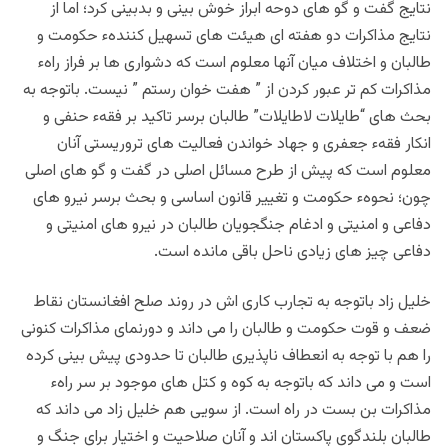
نتایج گفت و گو های دوحه ابراز خوش بینی و بدبینی کرد؛ اما از
نتایج مذاکرات دو هفته ای هیئت های تسهیل کنندهء حکومت و
طالبان و اختلاف میان آنها معلوم است که دشواری ها بر فراز راهء
مذاکرات کم تر عبور کردن از ” هفت خوان رستم ” نیست. باتوجه به
بحث های “طایلات لاطایلات” طالبان برسر تاکید بر فقهء حنفی و
انکار فقهء جعفری و جهاد خواندن فعالیت های تروریستی آنان
معلوم است که پیش از طرح مسائل اصلی در گفت و گو های اصلی
چون؛ نحوهء حکومت و تغییر قانون اساسی و بحث برسر نیرو های
دفاعی و امنیتی و ادغام جنگجویان طالبان در نیرو های امنیتی و
دفاعی چیز های زیادی ناحل باقی مانده است.
خلیل زاد باتوجه به تجارب کاری اش در روند صلح افغانستان نقاط
ضعف و قوت حکومت و طالبان را می داند و دورنمای مذاکرات کنونی
را هم با توجه به انعطاف ناپذیری طالبان تا حدودی پیش بینی کرده
است و می داند که باتوجه به کوه و کتل های موجود بر سر راهء
مذاکرات بن بست در راه است. از سویی هم خلیل زاد می داند که
طالبان بلندگوی پاکستان اند و آنان صلاحیت و اختیار برای جنگ و