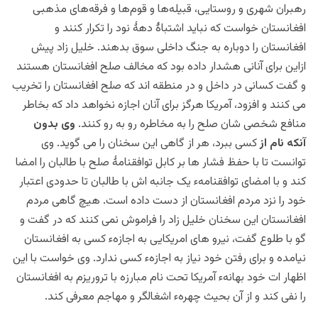
رهبران شهری و روستایی، قبیله‌‌‎ها و قوم‌ها و فرقه‌‌های مذهبی
افغانستان خواست که نباید اشتباۀ دهۀ نود را تکرار کنند و
افغانستان را دوباره به جنگ داخلی سوق
بدهند. خلیل
زاد پیش
ازاین برای آنانی هشدار داده بود که مخالف صلح افغانستان هستند
و گفت کسانی در داخل و در منطقه اند که صلح افغانستان را تخریب
می کنند و افزود، آمریکا هرگز برای آنان اجازه نخواهد داد که بخاطر
منافع شخصی شان صلح را به مخاطره رو به رو کنند.
وی بدون
آنکه نام از
کسی ببرد، هر از گاهی این سخنان را می گوید. وی
توانست تا با حفظ فشار ها بر کابل توافقنامۀ صلح با طالبان را امضا
کند و با امضای توافقنامهء یک جانبه اش با طالبان تا حدودی اعتبار
خود را نزد مردم افغانستان از دست داده است. هیچ گاهی مردم
افغانستان این سخنان خلیل زاد را فراموش نمی کنند که در گفت و
گو با طلوع گفت، نیرو های امریکایی به اجازهء کسی به افغانستان
نیامده و برای رفتن خود نیاز به اجازهء کسی ندارد. وی خواست با این
اظهار ات خود بهانهء آمریکا تحت نام مبارزه با تروریزم به افغانستان
را نفی کند و از آن بحیث چهرهء اشغالگر و مهاجم معرفی کند.