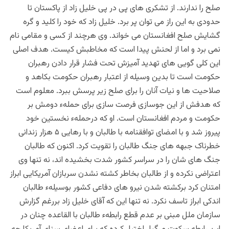
صلح را ندارند. از تشکری های پی در پی خلیل زاد از پاکستان تا
حدودی به این راز می توان پر برد. خلیل زاد که خود را کلید و گره
گشایش صلح افغانستان می خواند. وی هرچند از کسی و مقامی نام
نمی برد و اما از لحنش پیدا است که مخاطبش کیست. هدف اصلی
این کلی گویی های تهدید آمیزش تحت فشار قرار دادن رهبران
حکومت است تا بدین وسیله از اعتبار رهبران حکومت بکاهد و
صلاحیت ها و نیات آنان را برای صلح زیر پرسش ببرد. معلوم است
که هدفش از این جوسازی فرصت سازی برای حملهء دومش بر
حکومت و مردم افغانستان است. او که درحملهء نخستین خود
پیروز شد و با امضای توافقنامه با طالبان و با رهایی ۵ هزار زندانی
خطرناک جبهه های جنگ طالبان را تقویت کرد. اکنون که طالبان
جنگ های شان را در سراسر کشور شدت بخشیده اند، نه تنها وی
اعتراضی نکرده و از طالبان بخاطر کشته نشدن سربازان آمریکایی ابراز
امتنان کرد برکشته شدن نیرو های دفاعی کشور بوسیلهء طالبان
اندکی ابراز تاسف نکرد. نه تنها این که آقای خلیل زاد بررغم گزارش
سازمان ملل مبنی بر عدم قطع رابطهء طالبان با القاعده چنان در