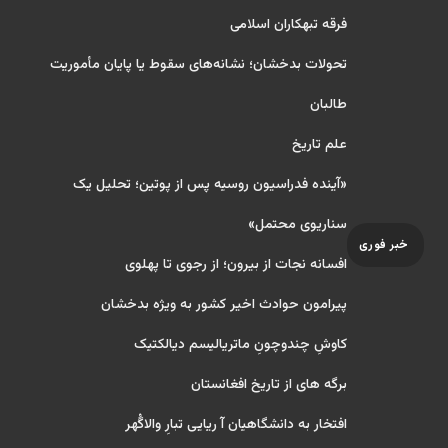
فرقه تبهکاران اسلامی
تحولات بدخشان؛ نشانه‌های سقوط یا پایان مأموریت
طالبان
علم تاریخ
«آینده فدراسیون روسیه پس از پوتین؛ تحلیل یک
سناریوی محتمل»
خبر فوری
افسانه نجات از بیرون؛ از رجوی تا پهلوی
پیرامون حوادث اخیر کشور به ویژه بدخشان
کاوشِ چندو‌چونِ ماتریالیسم دیالکتیک
برگه های از تاریخ افغانستان
افتخار به دانشگاهیان آ ریایی تبارِ والاگُهر