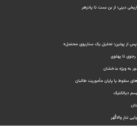
ریخی دینی؛ از بن بست تا پادزهر
 پس از پوتین؛ تحلیل یک سناریوی محتمل»
 رجوی تا پهلوی
ور به ویژه بدخشان
ای سقوط یا پایان مأموریت طالبان
یسم دیالکتیک
تان
ی تبارِ والاگُهر