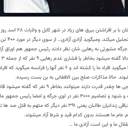
دولت افغانستان با بر افراشتن بیرق های زیا
افغانستان را تجلیل میکند، و
گه مشورتی به رهایی شان نظر دادند رئیس جمهور هم اوراق آزادی
امضا کر
کشور آسترالیا میگوید افراد ما را کشته اند و ۶ نفر آنها را فرانسه میگ
 نشوند. حالا مذاکرات صلح بین الافغانی به بن بست رسیده.
نگاه کنید خارجی ها چقدر قدرت دارند میتوانند بخاطر ۹ نفر 
اند همه گفت و شنود و‌ تصامیم ۳۰۰۰ نفر در لوی جرگه و امضا رئیس ج
بکشند. اما متباقی زندانیان طالبان یعنی ۳۹۱ نفر دیگر که متهم به ق
م عام ما هستند بدون کدام قید و شرط آزاد میشوند.
ال ما و این است آزادی ما …