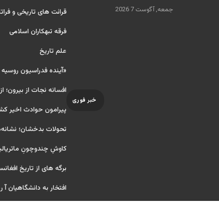
جمعه, آگوست 7 2026
قرائت های تاریخی و فراتا
فرقه تبهکاران اسلامی
علم تاریخ
«آینده فدراسیون روسیه
افسانه نجات از بیرون؛ از
خبر فوری
پیرامون حوادث اخیر کش
تحولات بدخشان؛ نشانه‌ه
کاوشِ چندو‌چونِ ماتریال
برگه های از تاریخ افغانس
افتخار به دانشگاهیان آ ریای