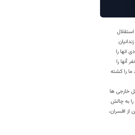
د در شهر کابل و ولایات ۲۸ اسد روز استقلال
میگوید آزادی آزادی… از سوی دیگر در مورد ۴۰۰ تن زندانیان
 انها را
د اما حالا گفته میشود بخاطر پا فشاری عدم رهایی ۹ نفر که از جمله ۳ نفر آنها را
وید که افراد ما را کشته
که گفته میشود قاتل خارجی ها‌
مهور ما را به چالش
تل صد ها تن از افسران،