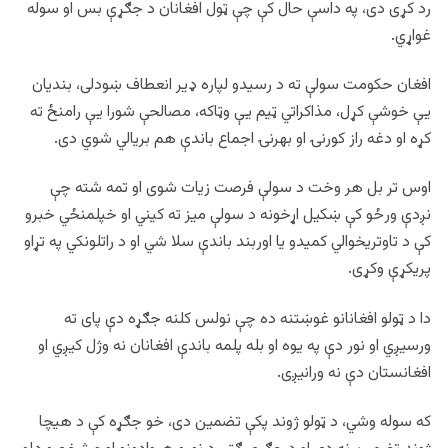
رد کړی دی، په داسې حال کې چې ټول افغانان د جګړې بس او سوله
غواړي.
افغان حکومت سولې ته د رسیدو لپاره ډير انعطاف ښودلی، بندیان
یې خوشې کړل، مذاکراتي ټیم یې وټاکه، مصالحې شورا یې رامنځ ته
کړه او دغه راز کورنۍ او بهرنۍ اجماع باندې هم بریالي شوي دی.
اوس تر بل هر وخت د سولې فرصت زیات شوی او تمه شته چې
نږدې ورځو کې ښکیل اړخونه د سولې میز ته کیني او خپلمنځي خبرو
کې د تاوتریخوالي کمیدو یا اوربند باندې سلا شي او د راتلونکي په تړاو
پریکړې وکړی.
دا د ټولو افغانانو غوښتنه ده چې نولس کلنه جګړه دې پای ته
ورسیږي او نور دې په یوه او بله پلمه باندې افغانان نه وژل کیږي او
افغانستان دې نه ورانیږی.
که سوله وشي، د ټولو ژوند پکې تضمین دی، خو جګړه کې د هیچا