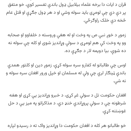
قران د ایات دا برخه علماء بیلابیل ډول باندې تفسیر کوي، خو متفق
پر دې دي چې لومړی باید سوله وشي او د هر ډول جګړې او قتل عام
څخه دې خلک راوګرځي.
زموږ د خوږ نبي ص په وخت او له هغې وروسته د خلفاوو او صحابه
وو په وخت کې هم لومړی د سولې وړاندیز شوی او کله چې سوله نه
ده شوې، بیا دویمه لار د جګړې ده.
اوس چې طالبانو له کفارو سره سوله کړې، زموږ دین او کلتور همدې
باندې ټینګار لري چې ولې له مسلمان او خپل ورور افغان سره سوله و
نه شي.
افغان حکومت تل د سولې غږ کړی، د خبرو وړاندیز یې کړی او هغه
شرطونه چې د سولې پروړاندې خنډ دي، د مذاکراتو په میز یې د حل
غوښتنه کړې.
خو طالبانو هر کله د افغان حکومت دا وړاندیز واک ته د رسیدو لپاره