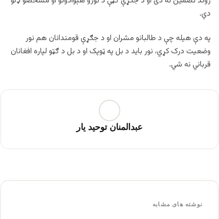
ژوند تضمین نه دی او د جګړې ګټې د نورو هېوادونو او مشخصو ډلو
دي.
په دې هیله چې د طالبانو مشران او د جګړې قومندانان هم نور
وضعیت درک کړي، نور باید د بل په ټوپک او د بل د ګټو لپاره افغانان
قرباني نه شي.
عبدالمنان توحید یار
نوشته های مشابه