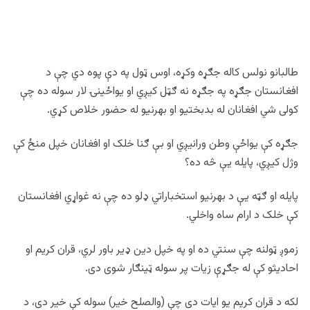
طالبانو نولس کاله جګړه وکړه، اوس ټول په دې پوه دي چې د
افغانستان جګړه په جګړه نه ګټل کیږي او یواځینۍ لار سوله ده چې
کولی شي افغانان له بدبختیو او بهرنیو له حضور خلاص کړي.
جګړه کې یواځې وطن ورانیږي او بې ګنا خلک او افغانان خپل منځ کې
وژل کیږي، پایله یې څه ده؟
پایله او ګټه یې د بهرنیو استخباراتي ډلو ده چې نه غواړي افغانستان
کې خلک د ارام ساه واخلي.
زموږ ټولنه چې سنتي ده او په خپل دین ډير باور لري، قران کریم او
احادیثو کې له جګړې زیات پر سوله ټینګار شوی دی.
لکه د قران کریم یو ایات دی چې (والصلح خیر) سوله کې خیر دی، د