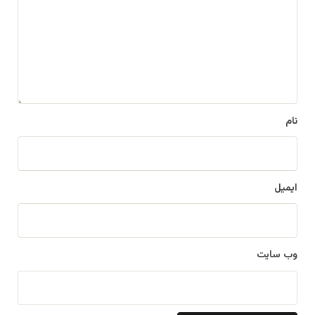
د
گ
ا
ه
*
نام
ایمیل
وب‌ سایت