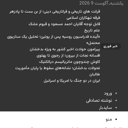
یکشنبه, آگوست 9 2026
قرائت های تاریخی و فراتاریخی دینی؛ از بن بست تا پادزهر
فرقه تبهکاران اسلامی
قابل توجه آقایان احمد مسعود و قیوم ملنک
علم تاریخ
«آینده فدراسیون روسیه پس از پوتین؛ تحلیل یک سناریوی
محتمل»
خبر فوری
پیرامون حوادث اخیر کشور به ویژه بدخشان
افسانه نجات از بیرون؛ از رجوی تا پهلوی
کاوشِ چندو‌چونِ ماتریالیسم دیالکتیک
تحولات بدخشان؛ نشانه‌های سقوط یا پایان مأموریت
طالبان
ایران در دو جنگ با امریکا و اسرائیل
ورود
نوشته تصادفی
سایدبار
منو