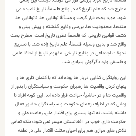
فلسفۀ تاریخ مورد بررسی قرار می گرفت. درست این زمانی
مطرح شد که علم تاریخ که در واقع فلسفۀ تاریخ نامیده می
شود، مورد بحث قرار گرفت و مسألۀ توانایی ها، ناتوانایی ها،
متدها، محدودیت ها، بررسی وقایع گذشته و پیش بینی و
کشف قوانین تاریخی که فلسفۀ نظری تاریخ است، مطرح بحث
واقع شد و بدین وسیله فلسفۀ علم تاریخ زاده شد. با تسریع
تحولات اجتماعی در وقایع تاریخی، مفهوم تاریخ از لحاظ علمی
و فلسفی وارد دگرگونی بنیادی شد.
این روایتگران کذایی دربار ها بوده اند که با کتمان کاری ها و
پنهان کردن واقعیت ها رهبران حکومت و سیاستگران را بدور از
واقعیت ها و در حاشیۀ حوادث قرار داده اند. این گونه افراد تا
زمانی که در اطراف زعمای حکومت و سیاستگران حضور فعال
داشته باشند. نه تنها بستری برای اقتدار ملی، زعامت ملی و
حکومت داری خوب در افغانستان میسر نمی شود؛ بلکه تمامی
تلاش های موازی هم برای احیای مثلث اقتدار ملی در نظفه