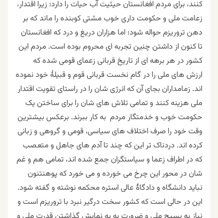
کنند، برای مردم افغانستان حیثیت آب حیات را دارد؛ زیرا اقتدار،
زعامت ملی و حکومت داری خوب مشتی کوبنده را ماند که بر
دهن تروریزم حواله شود؛ اما هزاران دریغ و درد که افغانستان
تا کنون از داشتن چنین تجربه ای محروم بوده است. مردم این
کشور در هر برهه ای از تاریخ قربانی زعمای قومی شده که
ارزش های ملی را در گام نخست قربانی قوم و قبیلۀ خود نموده
اند. زمامداران بجای آن که انرژی شان را در راستای تقویت اقتدار
ملی هزینه کنند و تمامی تلاش های شان را برای ساختن یک
حکومت خوب و خدمتگار مردم به کار ببرند. برعکس بیشترین
وقت خود را صرف اختلاف های سیاسی، قومی و گروهی و زبانی
کرده اند. دردناک تر این که چند تا آدم های جاهل و متعصب
که در اطراف زعما و سیاستگران جمع شده اند، تمامی هم و غم
شان در محور این چرخ می خورده و می خورد که پوهنتنون
نباید دانشگاه و دادگاۀ عالی استره محکمه نوشته و گفته شود.
این در حالی است که کشور سخت درگیر نبرد با تروریزم است و
نیاز به بسیج ملی و ضرورت به به نمایش گذاشتن قدرت ملی و