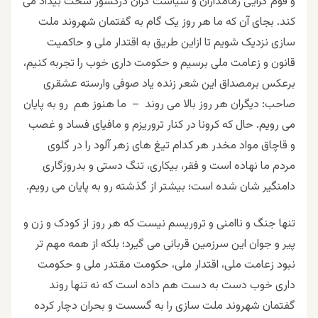
و قوم گرایی زمامداران و سیاست گران درکشور سخت بیداد می
کند. بجای آن که ما هر روز یک گام به گفتمان شهروند ملت
سازی نزدیک شویم تا ازاین طریق به اقتدار ملی و حاکمیت
قانون و زعامت ملی برسیم و حکومت داری خوب را تجربه کنیم،
برعکس برمصداق این شعر زنده یاد صوفی وارسته عشقری
صاحب: دیگران هر روز بالا می روند – ما هنوز هم رو به پایان
می رویم. حال که کرونا در کنار تروریزم و مافیای فساد و غصب
و قاچاق مواد مخدر هر کدام تیغ های زهر آلود را در گلوی
مردم ما نهاده است و فقر، بیکاری، تنگ دستی و بدروزگاری
دامنگیر شان شده است؛ بیشتر از گذشته رو به پایان می رویم.
تنها جنگ و ناامنی و تروریسم نیست که هر روز از کودک و زن و
پیر و جوان این سرزمین قربانی می گیرد؛ بلکه از همه مهم تر
نبود زعامت ملی، اقتدار ملی، حکومت مقتدر ملی و حکومت
داری خوب دست به دست هم داده است که نه تنها روند
گفتمان شهروند ملت سازی را به گسست و بحران دچار کرده