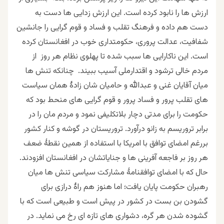
ارزش ها را نابود کرده است. این ارزش زدایی ها دست به
دست هم داده و فرهنگ تقلب و فساد و قوم گرایی را جانشین
شفافیت، عدالت پروری، حکومتداری خوب در افغانستان کرده
است. این ناکارایی ها سبب شده تا پهلوی نظام هر روز از
مردم خالی ترشود و اقتدارملی آسیب ببیند. چنانکه تنش ها
میان آقایان غنی و عبدالله و حامیان شان زادۀ همان سیاست
های تقلب پرور و فساد پرور و قوم گرایی های منحط بود که
حکومت را برای مدتی دچار بلاتکلیفی نمود و مردم مان را در
برابر تروریسم به زانو درآورد. تروریستان در گوشه و کنار کشور
بررغم امضای توافق با امریکا با استفاده از همین نقطۀ ضعف
هر روز بر فاجعه آفرینی ها و جنایاتشان در افغانستان افزودند.
حال که با امضای توافقنامۀ مشارکت سیاسی تنش ها میان
رهبران حکومت پایان یافت؛ اما هنوز هم راۀ درازی برای
گشودن بن بست در کشور در پیش است و طبیعی است که با
گشوده شدن هر گره، دشواری های تازه ای رخ می نماید. در