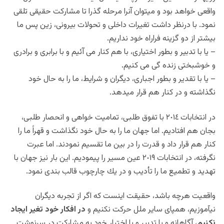
واقعى خواهد بود و ميتوان آنرا مرحله گذرا تا مشاركت حقيقى تلقى
نمود. با درنظر داشت تغيرات داخلى و تحولات بيرونى، زين پس ما
بيشتر از دو گزينه فراراه خود نداريم.
– يا با تدبير و بطور اختيارى، با هم كنار مى آئيم و با برابرى و برادرى
و خوشبختى زنده گى مى كنيم.
– يا با تقدير و بطور اجبارى، ديگران و شرايط، ما را به حال خود
نگذاشته و در كنار هم قرار ميدهد.
در انتخابات ٢٠١٤ با تفوق طلبى، تماميت خواهى و انحصار طلبى،
بجان هم افتاديم. اما جهان ما را به حال خود نگذاشت و قهراً ما را
كنار هم قرار داد و قدرت را در بين ما تقسيم نمودند. اما عبرت
نگرفته، در انتخابات ٢٠١٩ عين مسير را پيموديم. اين بار نيز جهان با
تهديد و تطميع ما را تأديب و در يك چارچوب قالب بندى نمود.
واقعيت هرچه باشد، حقيقت اينست كه اگر از تجربه ديگران
نيآموزيم، همپاى ساير ملل حركت نكنيم و
در افكار خود تغير ايجاد
نكنيم
، آگاهانه و با تدبير و با اختيار خود به مشاركت در سرنوشت