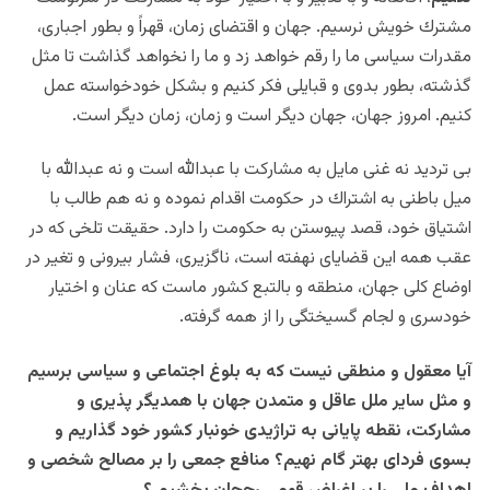
مشترك خويش نرسيم. جهان و اقتضاى زمان، قهراً و بطور اجبارى،
مقدرات سياسى ما را رقم خواهد زد و ما را نخواهد گذاشت تا مثل
گذشته، بطور بدوى و قبايلى فكر كنيم و بشكل خودخواسته عمل
كنيم. امروز جهان، جهان ديگر است و زمان، زمان ديگر است.
بى ترديد نه غنى مايل به مشاركت با عبدالله است و نه عبدالله با
ميل باطنى به اشتراك در حكومت اقدام نموده و نه هم طالب با
اشتياق خود، قصد پيوستن به حكومت را دارد. حقيقت تلخى كه در
عقب همه اين قضاياى نهفته است، ناگزيرى، فشار بيرونى و تغير در
اوضاع كلى جهان، منطقه و بالتبع كشور ماست كه عنان و اختيار
خودسرى و لجام گسيختگى را از همه گرفته.
آيا معقول و منطقى نيست كه به بلوغ اجتماعى و سياسى برسيم
و مثل ساير ملل عاقل و متمدن جهان با همديگر پذيرى و
مشاركت، نقطه پايانى به تراژيدى خونبار كشور خود گذاريم و
بسوى فرداى بهتر گام نهيم؟ منافع جمعى را بر مصالح شخصى و