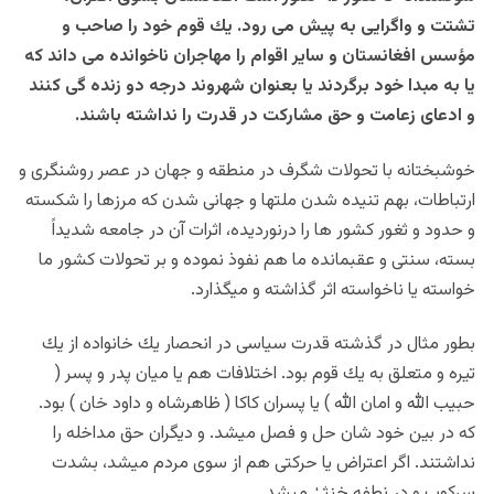
تشتت و واگرايى به پيش مى رود. يك قوم خود را صاحب و
مؤسس افغانستان و ساير اقوام را مهاجران ناخوانده مى داند كه
يا به مبدا خود برگردند يا بعنوان شهروند درجه دو زنده گى كنند
و ادعاى زعامت و حق مشاركت در قدرت را نداشته باشند.
خوشبختانه با تحولات شگرف در منطقه و جهان در عصر روشنگرى و
ارتباطات، بهم تنيده شدن ملتها و جهانى شدن كه مرزها را شكسته
و حدود و ثغور كشور ها را درنورديده، اثرات آن در جامعه شديداً
بسته، سنتى و عقبمانده ما هم نفوذ نموده و بر تحولات كشور ما
خواسته يا ناخواسته اثر گذاشته و ميگذارد.
بطور مثال در گذشته قدرت سياسى در انحصار يك خانواده از يك
تيره و متعلق به يك قوم بود. اختلافات هم يا ميان پدر و پسر (
حبيب الله و امان الله ) يا پسران كاكا ( ظاهرشاه و داود خان ) بود.
كه در بين خود شان حل و فصل ميشد. و ديگران حق مداخله را
نداشتند. اگر اعتراض يا حركتى هم از سوى مردم ميشد، بشدت
سركوب و در نطفه خنثىٰ ميشد.