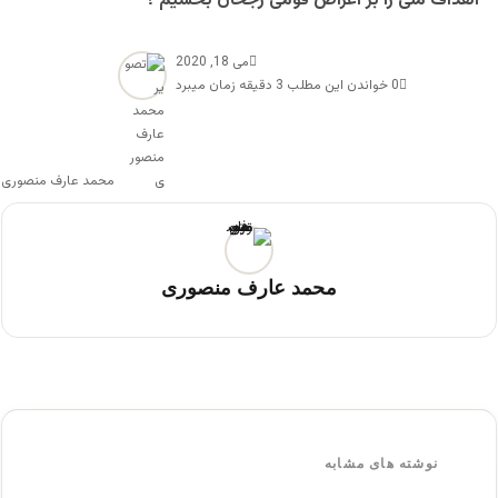
اهداف ملى را بر اغراض قومى رجحان بخشيم ؟
می 18, 2020
0
خواندن این مطلب 3 دقیقه زمان میبرد
محمد عارف منصوری
محمد عارف منصوری
نوشته های مشابه