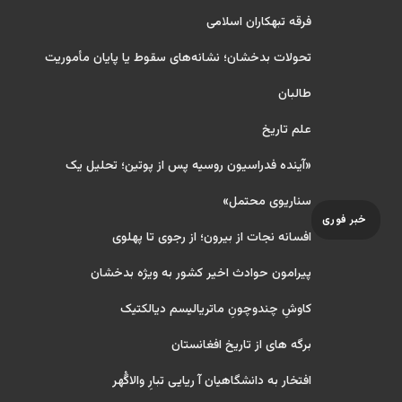
فرقه تبهکاران اسلامی
تحولات بدخشان؛ نشانه‌های سقوط یا پایان مأموریت
طالبان
علم تاریخ
«آینده فدراسیون روسیه پس از پوتین؛ تحلیل یک
سناریوی محتمل»
خبر فوری
افسانه نجات از بیرون؛ از رجوی تا پهلوی
پیرامون حوادث اخیر کشور به ویژه بدخشان
کاوشِ چندو‌چونِ ماتریالیسم دیالکتیک
برگه های از تاریخ افغانستان
افتخار به دانشگاهیان آ ریایی تبارِ والاگُهر