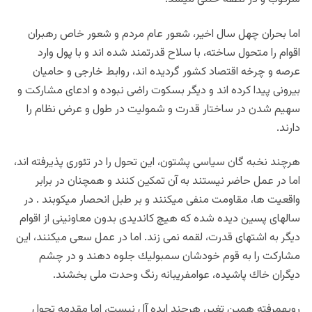
اما بحران چهل سال اخير، شعور عام مردم و شعور خاص رهبران
اقوام را متحول ساخته، با سلاح قدرتمند شده اند و با پول وارد
عرصه و چرخه اقتصاد كشور گرديده اند، روابط خارجى و حاميان
بيرونى پيدا كرده اند و ديگر بسكوت راضى نبوده و ادعاى مشاركت و
سهيم شدن در ساختار قدرت و شموليت در طول و عرض نظام را
دارند.
هرچند نخبه گان سياسى پشتون، اين تحول را در تئورى پذيرفته اند،
اما در عمل حاضر نيستند به آن تمكين كنند و همچنان در برابر
واقعيت ها، مقاومت منفى ميكنند و بر طبل انحصار ميكوبند . در
سالهاى پسين ديده شده كه هيچ كانديدى بدون معاونينى از اقوام
ديگر به اشتهاى قدرت، لقمه نمى زند. اما در عمل سعى ميكنند، اين
مشاركت را به قوم خودشان سمبوليك جلوه دهند و در چشم
ديگران خاك پاشيده، عوامفريبانه رنگ وحدت ملى بخشند.
رويهمرفته همين تغير، هرچند ايده آل نيست، اما مقدمه تحول