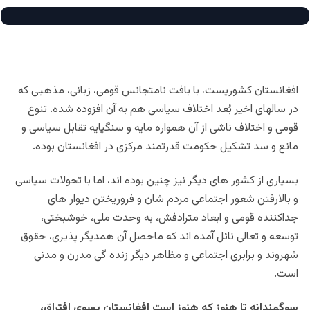
افغانستان كشوريست، با بافت نامتجانس قومى، زبانى، مذهبى كه
در سالهاى اخير بُعد اختلاف سياسى هم به آن افزوده شده. تنوع
قومى و اختلاف ناشى از آن همواره مايه و سنگپايه تقابل سياسى و
مانع و سد تشكيل حكومت قدرتمند مركزى در افغانستان بوده.
بسيارى از كشور هاى ديگر نيز چنين بوده اند، اما با تحولات سياسى
و بالارفتن شعور اجتماعى مردم شان و فروريختن ديوار هاى
جداكننده قومى و ابعاد مترادفش، به وحدت ملى، خوشبختى،
توسعه و تعالى نائل آمده اند كه ماحصل آن همديگر پذيرى، حقوق
شهروند و برابرى اجتماعى و مظاهر ديگر زنده گى مدرن و مدنى
است.
سوگمندانه تا هنوز كه هنوز است افغانستان بسوى افتراق،