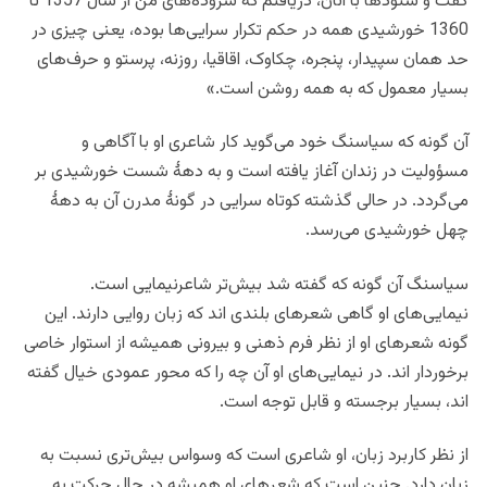
گفت و شنودها با آنان، دریافتم که سروده‌های من از سال 1357 تا
1360 خورشیدی همه در حکم تکرار سرایی‌ها بوده، یعنی چیزی در
حد همان سپیدار، پنجره، چکاوک، اقاقیا، روزنه، پرستو و حرف‌های
بسیار معمول که به همه روشن است.»
آن گونه که سیاسنگ خود می‌گوید کار شاعری او با آگاهی و
مسؤولیت در زندان آغاز یافته است و به دهۀ شست خورشیدی بر
می‌گردد. در حالی گذشته کوتاه ‌سرایی در گونۀ مدرن آن به دهۀ
چهل خورشیدی می‌رسد.
سیاسنگ آن گونه که گفته شد بیش‌تر شاعرنیمایی‌ است.
نیمایی‌های او گاهی شعرهای بلندی اند که زبان روایی دارند. این
گونه شعرهای او از نظر فرم ذهنی و بیرونی همیشه از استوار خاصی
برخوردار اند. در نیمایی‌های او آن چه را که محور عمودی خیال گفته
اند، بسیار برجسته و قابل توجه است.
از نظر کاربرد زبان، او شاعری است که وسواس بیش‌تری نسبت به
زبان دارد. چنین است که شعر‌های او همیشه در حال حرکت به