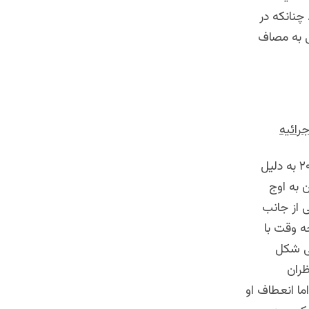
چنانکه در
ی به مصاف
رائیه
اما خوشبختانه افغانستان تجربه نرسیدن به نقطۀ اوج بحران را دارد. در سال ۲۰۱۴ به دلیل
 به اوج
 از جانب
ه وقت با
لی شکل
ظران
اما انعطاف او