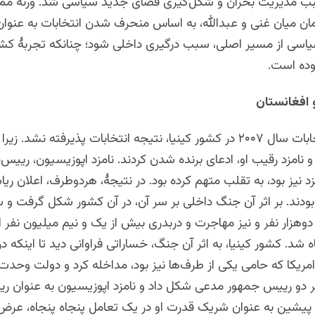
بب مدیریت بحران و شکل‌گیری فضای جدید سیاسی شد. ورنه ممک
مان میان غنی و عبدالله، به اساس منحرف شدن انتخابات به عنوا
اسی از مسیر اصلی، سبب درگیری داخلی شود؛ چنانکه تجربۀ کشور
بوده است.
 افغانستان
با برگزاری انتخابات سال ۲۰۰۷ در کشور کینیا، نتیجه انتخابات پذیرفته نشد. 
 نامزد رقیب او، ادعای برنده شدن کردند. نامزد اپوزیسیون، رییس
زد نیز بود، به تقلب متهم کرده بود. در نتیجۀ، هردوطرف، اعلان ر
 بودند. بر اثر آن جنگ داخلی بر سر آن، در آن کشور شکل گرفت 
هزار نفر و نیز مهاجرت و دربدری بیش از یک و نیم میلیون نفر ا
شد. کشور کینیا، به اثر آن جنگ، خساراتی فراوانی دید تا اینکه در 
مریکا که حامی یکی از طرف‌ها نیز بود، مداخله کرد و دولت وحدت 
 دو رییس جمهور مدعی شکل داد و نامزد اپوزیسیون به عنوان ری
یشین به عنوان شریک قدرت او در یک تعامل پنجاه پنجاه، عرض ا