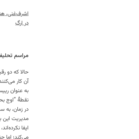
اشرف‌غنی، هن
در ارگ
مراسم تحلیف 
حالا که دو رق
آن کار می‌کنند
به عنوان ریی
نقطۀ “اوج بحر
در زمان، به س
مدیریت این بح
ایفا نکرده‌ان
می‌کند؛ اما چ