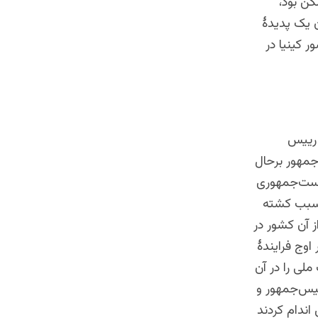
ن بود،
ن یک پدیدۀ
 کینیا در
زیرا رییس
‌جمهور برحال
یاست‌جمهوری
و سبب کشته
ز آن کشور در
اوج فرایندۀ
ملی را در آن
یس‌جمهور و
ندام کردند