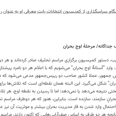
گام سپاسگذاری از کمیسیون انتخابات بابت معرفی او به عنوان 
جداگانه/ مرحلۀ اوج بحران
یب، دستور کمیسیون برگزاری مراسم تحلیف صادر کرده‌اند و هر دو
، وارد “آستانۀ اوج بحران” می‌شویم که با اعلام هر دو نامزد پیشتاز 
س جمهور، عملا کشور صاحب دو رییس‌جمهور مدعی می‌شود که د
ان” شکل می‌گیرد. این البته همان نقطه‌ای است که تلاش‌ها برا
ختی نتیجه می‌دهد یا نمی‌دهد؛ اما تا رسیدن به نقطه اوج، هر تلا
رانٍ سازمند، سازنده است. بنابراین، هنوز که هر دوطرف مراسم ت
د، احتمال وارد شدن به فاز مدیریت بحران بیشتر و موثریت آن نیز ع
نانچه هر دو طرف به اساس صف‌آرایی‌هایی که اکنون دارند، مراسم