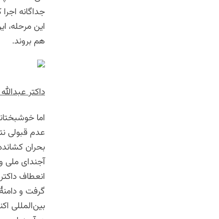
جداگانه اجرا 
این مرحله، ا
هم بروند.
داکتر عبدالله
عدم قبولی نتا
بحران کشانده
آجندای ملی و 
انعطاف داکتر 
گرفت و دامنۀ 
بین‌المللی اکن