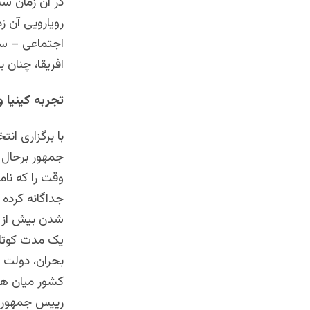
در آن زمان س
رویارویی آن ز
اجتماعی – سی
افریقا، چنان 
تجربه کینیا و
جمهور برحال و
وقت را که نام
جداگانه کرده
شدن بیش از دو
یک مدت کوتاه 
بحران، دولت ا
کشور میان هر
رییس جمهور پ