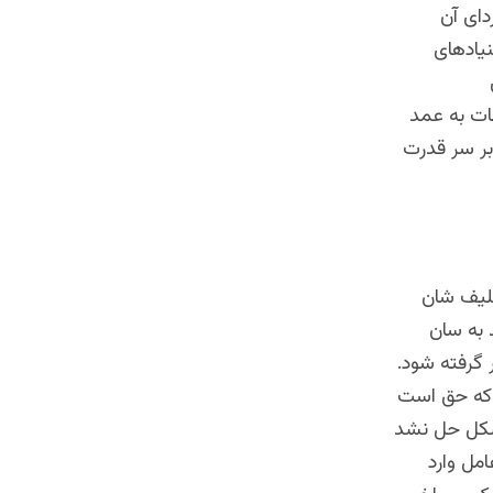
دای آن
نیادهای
ات به عمد
بر سر قدرت
حلیف شان
د به سان
 گرفته شود.
ی که حق است
باطل است بتازاند و میدان‌آزمایی کند. چنانکه در ۲۰۱۴ مشکل حل نشد
امل وارد