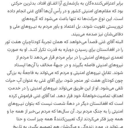
برابر اعتراض‌کننده‌گان به بازشماری آرا اتفـاق افتاد، بدترین حرکتی
بود که مقام‌های امنیتی کشور و در رأسِ آن‌ها آقای غنی انجام داده
است. این نوع حرکت‌ها نه تنها باعث می‌شود که گروه‌های
تروریستی تقویت شوند، بل اعتماد و باورِ مردم به نیـروهای ملی و
دفاعی‌شان نیز صدمه می‌بیند.
البته آقای غنی قصداً می‌خواهد که همان تجربۀ کودتاچیانِ هفت ثور
را در افغانستان برای رسیدنِ دوباره به قدرت تکرار کنـد. او به صورتِ
تعمدی نیروهای امنیتی را در برابرِ مردم قرار می‌دهد تا مردم از
نیروهای امنیتی فاصله بگیرند و در جبهۀ مخالف با آن‌ها ایستاد
شوند. تقابلِ نیروهای امنیتی و مردم که می‌تواند به فاجعۀ به بزرگی
چون کودتای هفت ثور منجر شود، برای آقای غنی به عنوان آبِ حیات
تلقی می‌شود. او از این طریق می‌تواند نیروهای امنیتی را در خدمتِ
اهدافِ تمامیت‌خواهانۀ خود قرار دهد. اما آقای غنی فراموش کرده
است که افغانستان دیگر در دهۀ شصت نیست که بتوان نیـروهای
امنیتی را به جنگِ مردم برد. آن سال‌ها که مردم بی‌خبر از همه جا و
همه چیز فکر می‌کردند ارگ تعیین‌کنندۀ همه چیز است و حتا
می‌تواند در مورد زنده‌گی و مرگ‌شان هم تصمیم بگیرد، به تاریخ