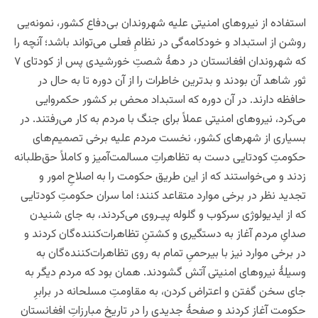
استفاده از نیروهای امنیتی علیه شهروندان بی‌دفاع کشور، نمونه‌یی
روشن از استبداد و خودکامه‌گی در نظامِ فعلی می‌تواند باشد؛ آنچه را
که شهروندان افغانستان در دهۀ شصتِ خورشیدی پس از کودتای ۷
ثور شاهد آن بودند و بدترین خاطرات را از آن دوره تا به حال در
حافظه دارند. در آن دوره که استبداد محض بر کشور حکمروایی
می‌کرد، نیروهای امنیتی عملاً برای جنگ با مردم به کار می‌رفتند. در
بسیاری از شهرهای کشور، نخست مردم علیه برخی تصمیم‌های
حکومتِ کودتایی دست به تظاهراتِ مسالمت‌آمیز و کاملاً حق‌طلبانه
زدند و می‌خواستند که از این طریق حکومت را به اصلاحِ امور و
تجدید نظر در برخی موارد متقاعد کنند؛ اما سران حکومتِ کودتایی
که از ایدیولوژی سرکوب و گلوله پیـروی می‌کردند، به جای شنیدن
صدایِ مردم آغاز به دستگیری و کشتنِ تظاهرات‌کننده‌گان کردند و
در برخی موارد نیز با بیرحمیِ تمام به روی تظاهرات‌کننده‌گان به
وسیلۀ نیروهای امنیتی آتش گشودند. همان بود که مردم دیگر به
جای سخن گفتن و اعتراض کردن، به مقاومتِ مسلحانه در برابرِ
حکومت آغاز کردند و صفحۀ جدیدی را در تاریخ مبارزاتِ افغانستان