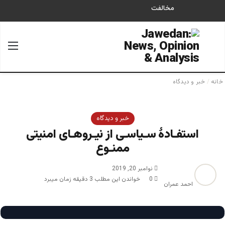
مخالفت
جستجو برای
منو
خانه
/
خبر و دیدگاه
خبر و دیدگاه
استفـادۀ سـیاسـی از نیـروهـای امنیتی
ممنـوع
نوامبر 20, 2019
0
خواندن این مطلب 3 دقیقه زمان میبرد
احمد عمران