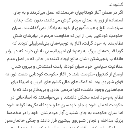
گشودند.
اگر در همان آغاز کودتاچیان خردمندانه عمل می‌کردند و به جای
استفاده از زور به صدای مردم گوش می‌دادند، بدون شک چنان
سرنوشتِ تلخ و عبرت‌آموزی از خود به یادگار نمی‌گذاشتند. سران
حکومتِ کودتایی پس از این‌که مقاومت مردم در برابرشان شکلِ
نظام‌مند به خود گرفت، آغاز به توجیه‌های بنی‌اسراییلی کردند که
گویا قدرت‌های بزرگِ به زعم‌شان امپریالیستی تلاش دارند که در برابر
«انقلاب زنجیرشکن»شان مانع ایجاد کنند؛ در حالی که در اصل عدمِ
عقلانیت سیاسیِ خود سران کودتا، باعث اغتشاش و بیرون شدنِ
اوضاع از کنترول حکومت شد. در آغاز حکومت کودتایی هفت ثور، نه
قوای شوروی بود، نه کمک‌های مالی کشورهای غربی و امریکا برای
مجاهدین وجود داشت؛ تنها مردمی عادی و بی‌دفاع بودند که با
نظامِ به‌وجود آمده مشکل داشتند و می‌خواستند که اصلاحاتی در
حکومت اعمال شود و جلو خودسری‌ها و خودکامه‌گی‌ها گرفته شود.
اما سرانِ حکومت به جای شنیدن آواز مردم‌شان، خود را در مخمصۀ
بزرگِ مداخله و تجاوز شـوروی پیشین قرار دادند و جنگی خانمان‌سوز