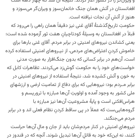
و ویران‌گر را در کشور آغاز کردند. نتیجه آن شد که چهار دهه است
افغانستان در آتش همان جنگ خانمان‌سوز و ویران‌گر می‌سوزد و
هنوز از آتشِ آن نجات نیافته است.
حکومتِ تاریخ‌گذشتۀ آقای غنی نیز دقیقاً همان راهی را می‌رود که
قبلاً در افغانستان به وسیلۀ کودتاچیانِ هفت ثور آزموده شده است؛
یعنی کشاندن نیروهای امنیتی در برابر مردم. آقای غنی بارها برای
خاموش کردنِ اعتراض‌های مردمی، از نیـروهای امنیتی استفاده کرده
است، آن‌هم در برابر کسانی که بدون جنگ‌افزار به صورتِ مدنی
خواست‌های خود را به حکومت گوش‌زد می‌کردند. تظاهرات کابل که
به خون و آتش کشیده شد، نتیجۀ استفاده از نیروهای امنیتی در
برابر مـردم بود؛ نیروهایی که برای دفاع از تمامیت ارضی و ارزش‎های
ملی کشور به وجود آمده و اولویتِ آن‌ها مبارزه با تروریسم و
هراس‌افکنی است و پایۀ مشروعیتِ آن‌ها نیز مبارزه با
گروه‌هایی‌ست که عملاً در پی ساقط کردنِ نظام فعلی اند و در برابر
مردم می‌جنگند.
نیروهای امنیتی در کنار مردم‌شان باید از جان و مالِ آن‌ها حراست
کنند، نه این‌که خود به قاتلِ آن‌ها تبدیل شوند. آنچه که در قندوز در