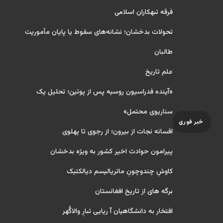
فرقه تبهکاران اسلامی
تحولات بدخشان؛ نشانه‌های سقوط یا پایان مأموریت
طالبان
علم تاریخ
«آینده فدراسیون روسیه پس از پوتین؛ تحلیل یک
سناریوی محتمل»
خبر فوری
افسانه نجات از بیرون؛ از رجوی تا پهلوی
پیرامون حوادث اخیر کشور به ویژه بدخشان
کاوشِ چندو‌چونِ ماتریالیسم دیالکتیک
برگه های از تاریخ افغانستان
افتخار به دانشگاهیان آ ریایی تبارِ والاگُهر