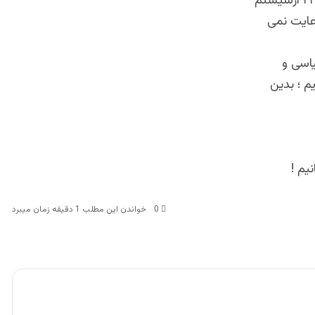
سابق تشریف دارند. مردمان پایتختش فقط ۶ ساعت روزانه برق دارند. درین قرن ۲۱ ازسیستم
ش رعایت نمی
یاسی و
م ؛ بدین
یم !
0
خواندن این مطلب 1 دقیقه زمان میبرد