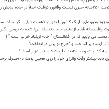
فاضلاب درپایتخت ۲۵۰ساله خبری نیست وقانون ترافیک اصلاً در جاده های
جود ودورنمای تاریک کشور را بدور از ذهنیت قبلی ، گرایشات س
ت واقعبینانه فقط از منظر چند انتخابات برپا شده به بررسی بگیری
دست می یابیم که در افغانستان ” خانه ازبنیاد خراب است ” !
” را ازبنباد بر انداخت و “طرح نو برآن در انداخت” !
 وبه کدام شیوه بسته به نطریات دوستان عزیز است !
ن باید بیشتر وقت وانرژی خود را روی همین بحث به مصرف برسان