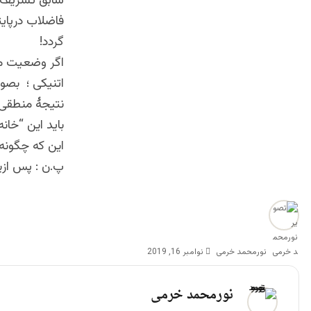
گردد!
اگر وضعیت مو
اتنیکی ؛ بصور
نتیجهٔ منطقی 
باید این “خانه
این که چگونه
پ.ن : پس ازی
نورمحمد خرمی
نوامبر 16, 2019
نورمحمد خرمی