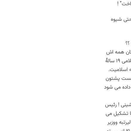
اخت” !
حتی شیوه
تان همه اش
در جنگ گذشت که پی آمد آن وحشت طالبانی و دولت به اصطلاح جمهوری اسلامی ۱۹ سالهٔ
 اسلامیت.
نالست پشتون
داده می شود
ینی ! رئیس
ها تشکیل می
یرتبه ووزیر