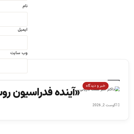
نام
ایمیل
وب‌ سایت
ب
س
خبر و دیدگاه
«آینده فدراسیون رو
ت
ن
آگوست 2, 2026