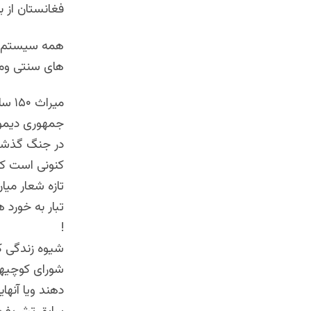
فغانستان از بن
همه سیستم ها
های سنتی ومد
میراث ۱۵۰ سال شاهی مطلقه ، شاهی مشروطه و جمهوری شاهانه” کدام است ؟؟
جمهوری دیموک
کنونی است که
تازه شعار می
تبار به خورد
!
شیوه زندگی ک
شورای کوچیها
دهند ویا آنها