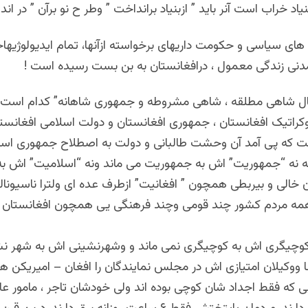
یاد خراب است آنر باید ” ازبنیاد برانداخت ” وطر ح نو برآن ” در اند
ی سیاسی و حکومت داریهای برخواسته ازآنها، تمام ایدیولوژیها
نی زندگی معمول ، درافغانستان به بن بست رسیده است !
راتیک افغانستان ، جمهوری افغانستان و دولت اسلامی افغانس
 نه “جمهوریت” اش به جمهوریت می ماند ونه “اسلامیت” اش به
ان خالی و بیربطی همچون ” افغانیت” ازطرف عده ای ولترا ناسیو
 همه مردم کشور چند قومی وچند فرهنگی یی همچون افغانستان 
وچیگری اش به کوچیگری نمی ماند و وشهرنشینی اش به شهر نش
 ووکیلان امتیازی اش در مجلس نمایندگان را افغان – امیریکن 
یی که فقط اجداد شان کوچی بوده اند ولی خودشان تاجر ، مامور عال