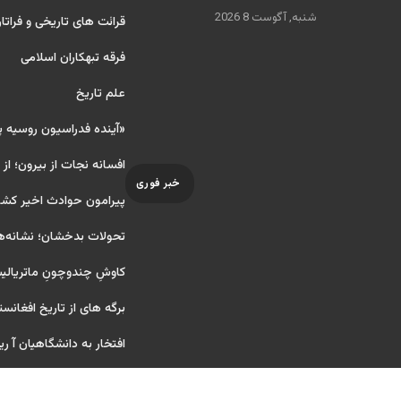
شنبه, آگوست 8 2026
قرائت های تاریخی و فراتا
فرقه تبهکاران اسلامی
علم تاریخ
«آینده فدراسیون روسیه 
افسانه نجات از بیرون؛ از
خبر فوری
پیرامون حوادث اخیر کشو
تحولات بدخشان؛ نشانه‌ه
کاوشِ چندو‌چونِ ماتریال
برگه های از تاریخ افغانست
افتخار به دانشگاهیان آ ریایی