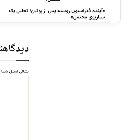
«آینده فدراسیون روسیه پس از پوتین؛ تحلیل یک
سناریوی محتمل»
دیدگاهتا
نشانی ایمیل شما 
د
ی
د
گ
ا
ه
*