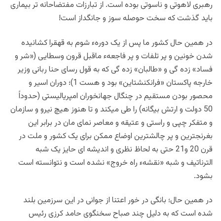
رهبری لاهوتی و ناسوتی بوده است. از تبارزات مفتضاحانه تر بیماری
باید گذشت که سخت حوصله سوز و جانگداز است!
در همین حال کشور ما پس از یک دورهء شوم به قهقرا کشانیده
شدن خونین و پر تلفات و پر فاجعهء ماقبل قرون وسطایی («شر و
فساد» زده گی و «طالبان» زده گی که به قول رسای حنا ربانی وزیر
خارجه پاکستان «فرانکنشتاین» بود و هست 1)؛ دوران اسیر و
محصور بودن مستقیم در چنگال جهانخوران امپریالیستی (حدوداً
50 دولت و ارتش بیگانه) را طی میکند و تا هنوز هیچ نیرو و سازمان
و متفکر چپی و راستی و عتیقه و معاصر نمای مان در برابر این
بغرنجترین و پر چالشترین اوضاع ممکن برای یک کشور و ملت در
قرن 20 و21 حتی به لحاظ نظری و اندیشه ای حایز یک شبه
الترناتیف و شبه «نقشهء راه خروج» نشده است و نتوانسته است
بشود.
در همین حال؛ بانگی در خور اعتنا از جوانی در این سرزمین بلند
شده است که به دلیل چند صباح سخنگوی حامد کرزی رئیس