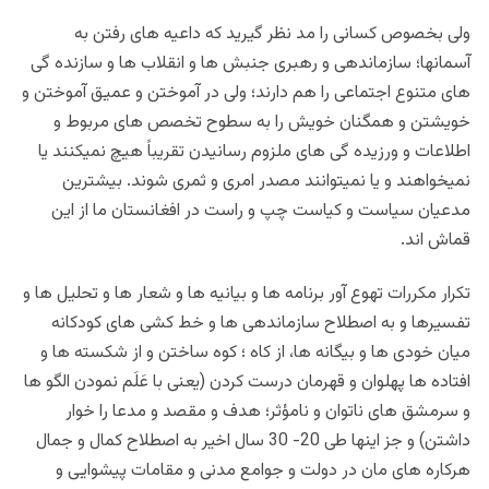
ولی بخصوص کسانی را مد نظر گیرید که داعیه های رفتن به
آسمانها؛ سازماندهی و رهبری جنبش ها و انقلاب ها و سازنده گی
های متنوع اجتماعی را هم دارند؛ ولی در آموختن و عمیق آموختن و
خویشتن و همگنان خویش را به سطوح تخصص های مربوط و
اطلاعات و ورزیده گی های ملزوم رسانیدن تقریباً هیچ نمیکنند یا
نمیخواهند و یا نمیتوانند مصدر امری و ثمری شوند. بیشترین
مدعیان سیاست و کیاست چپ و راست در افغانستان ما از این
قماش اند.
تکرار مکررات تهوع آور برنامه ها و بیانیه ها و شعار ها و تحلیل ها و
تفسیرها و به اصطلاح سازماندهی ها و خط کشی های کودکانه
میان خودی ها و بیگانه ها، از کاه ؛ کوه ساختن و از شکسته ها و
افتاده ها پهلوان و قهرمان درست کردن (یعنی با عَلَم نمودن الگو ها
و سرمشق های ناتوان و نامؤثر؛ هدف و مقصد و مدعا را خوار
داشتن) و جز اینها طی 20- 30 سال اخیر به اصطلاح کمال و جمال
هرکاره های مان در دولت و جوامع مدنی و مقامات پیشوایی و