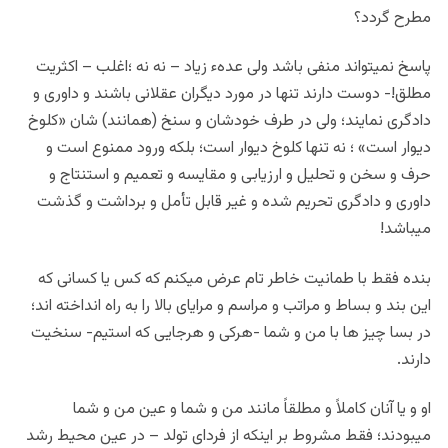
مطرح گردد؟
پاسخ نمیتواند منفی باشد ولی عدهء زیاد – نه نه ؛‌اغلب – اکثریت
مطلق!- دوست دارند تنها در مورد دیگران عقلانی باشند و داوری و
دادگری نمایند؛ ولی در طرف خودشان و سنخ (همانند) شان «کلوخ
دیوار است» ؛ نه تنها کلوخ دیوار است؛ بلکه ورود ممنوع است و
حرف و سخن و تحلیل و ارزیابی و مقایسه و تعمیم و استنتاج و
داوری و دادگری تحریم شده و غیر قابل تأمل و برداشت و گذشت
میباشد!
بنده فقط با طمانیت خاطر تام عرض میکنم که کس یا کسانی که
این بند و بساط و مراتب و مراسم و مرایای بالا را به راه انداخته اند؛
در بسا چیز ها با من و شما -هرکی و هرجایی که استیم- سنخیت
دارند.
او و یا آنان کاملاً و مطلقاً مانند من و شما و عین من و شما
میبودند؛ فقط مشروط بر اینکه از فردای تولد – در عین محیط رشد