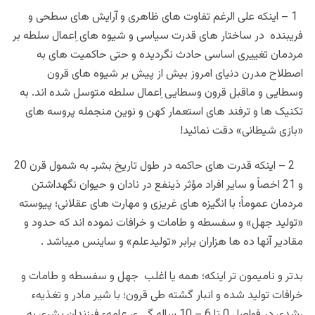
1 – اینکه علی الرغم تفاوت های ظاهری و آرایش های سطحی و
فریبنده در ساختار های قدرت سیاسی و شیوه های اِعمال سلطه بر
مردمان تغییری اساسی حادث نگردیده و حتی حاکمیت های به
اصطلاح مدرن دنیای امروز بیش از پیش بر شیوه های قرون
وسطایی و ماقبل قرون وسطایی اِعمال سلطه متوسل شده اند. به
تکنیک ها و ترفند های استعمار کهن و نوین منجمله پروسه های
«بازی شیطانی» دقت نمائید!
2 – اینکه قدرت های حاکمه در طول تاریخ بشرـ به شمول قرن 20
و 21 اخصاً و سایر افراد مؤثر ذینفع در نادان و حیوان نگهداشتن
مردمان عموماً؛ با انگیزه های غریزی و مهارت های عقلانی؛ پیوسته
«تولید جهل» و سفسطه و طامات و خرافات نموده اند که حدود و
مقادیر آنها ده ها هزاران برابر «تولیدعلم» و ساینس میباشد .
بدتر و نامیمون تر اینکه؛ همه یا اغلب جهل و سفسطه و طامات و
خرافات تولید شده و انبار گشته طی قرون؛ با شیر مادر و تغذیهء
رشدی در فواصل 0 تا 6 – 10 ساله گی ی عامهء فرزندان بشری به