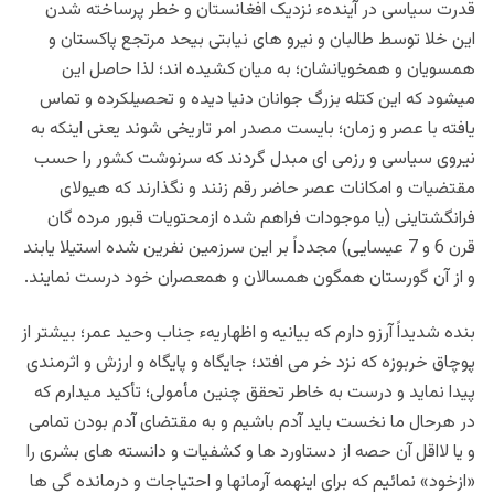
قدرت سیاسی در آیندهء نزدیک افغانستان و خطر پرساخته شدن
این خلا توسط طالبان و نیرو های نیابتی بیحد مرتجع پاکستان و
همسویان و همخویانشان؛ به میان کشیده اند؛ لذا حاصل این
میشود که این کتله بزرگ جوانان دنیا دیده و تحصیلکرده و تماس
یافته با عصر و زمان؛ بایست مصدر امر تاریخی شوند یعنی اینکه به
نیروی سیاسی و رزمی ای مبدل گردند که سرنوشت کشور را حسب
مقتضیات و امکانات عصر حاضر رقم زنند و نگذارند که هیولای
فرانگشتاینی (یا موجودات فراهم شده ازمحتویات قبور مرده گان
قرن 6 و 7 عیسایی) مجدداً بر این سرزمین نفرین شده استیلا یابند
و از آن گورستان همگون همسالان و همعصران خود درست نمایند.
بنده شدیداً آرزو دارم که بیانیه و اظهاریهء جناب وحید عمر؛ بیشتر از
پوچاق خربوزه که نزد خر می افتد؛ جایگاه و پایگاه و ارزش و اثرمندی
پیدا نماید و درست به خاطر تحقق چنین مأمولی؛ تأکید میدارم که
در هرحال ما نخست باید آدم باشیم و به مقتضای آدم بودن تمامی
و یا لااقل آن حصه از دستاورد ها و کشفیات و دانسته های بشری را
«ازخود» نمائیم که برای اینهمه آرمانها و احتیاجات و درمانده گی ها