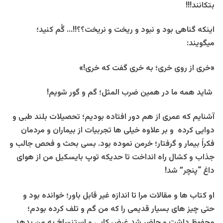
بتکانند!!!
اینکه گناهی بود و نبود و ریخت و نریخت؟؟!!… گُم کنید؛
میگویند:
«خری از روی خری؛ به خری گفت که خری!»
شاید همه ما در همین ضرب المثل؛ گم و گور شویم!
آشنایم که عمری از هم دور افتاده بودیم؛ تحصیلات بلند طبی و
دوایی کرده و بر علاوه خیلی ها تجربیات از بیماران و مردمان
فکراً بیمار و گرفتار؛ خرمن نموده بود. بسی بحث و فحص جالب و
جذاب و کشال راه انداخت تا حدیکه توپ بایسکیل من از هوای
داغ “پنچر” شد!
او کتاب ها و مقالات مرا تا اندازه غیر قابل باور؛ خوانده بود و
حتی چیز های بسیار قدیمی را که من گم و تلف کرده بودم؛
محفوظ داشت و حاضر شد غرض کاپی و استنساخ به من بدهد.