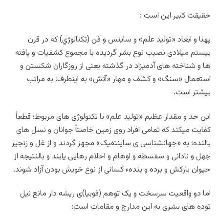
حقیقت کبیر این است :
پهنا و ابعاد «تولید علم» و ساینس و فن (تکنالوژي) که در قرن
بیستم میلادی نصیب نوع بشر گردیده با مجموع کشفیات و یافته
ها و شناخته های آدمیزاد در گذشته یعنی از روزگاران شکستن و
استعمال «سنگ» و کشف و مهار «آتش» به اینطرف؛ به مراتب
بیشتر است.
این حد و مقدار عظیم «تولید علم» با تکنولوژی های مربوط؛ قطعاً
کفایت میکند که تمامی افراد روی زمین خاصتاً جوانان و نسل های
بالنده؛ به «جهانشناسی ی ساینتفیک» مجهز گردند و از غل و زنجیر
جهل و نادانی و سفسطه و اوهام و احلام رهایی یابند و بالنتیجه از
حیوان بارکش و برده و بندهء کسانی از نوع خویش بودن آزاد شوند.
اما دو واقعیت سرسخت و یک توهم (فوبیا)ی ریشه دار مانع نیل
توده های بشری به این مدارج و مقامات است: