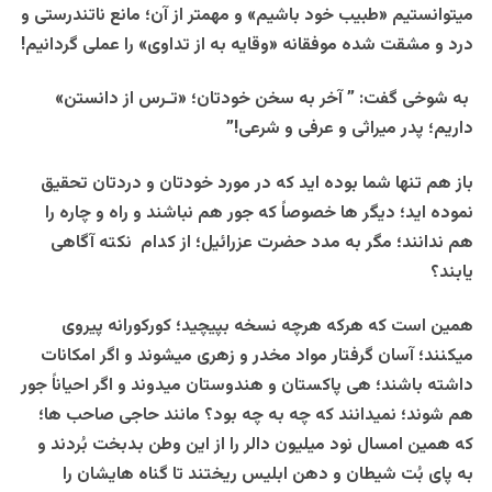
میتوانستیم «طبیب خود باشیم» و مهمتر از آن؛ مانع ناتندرستی و
درد و مشقت شده موفقانه «وقایه به از تداوی» را عملی گردانیم!
به شوخی گفت: ” آخر به سخن خودتان؛ «تـرس از دانستن»
داریم؛ پدر میراثی و عرفی و شرعی!”
باز هم تنها شما بوده اید که در مورد خودتان و دردتان تحقیق
نموده اید؛ دیگر ها خصوصاً که جور هم نباشند و راه و چاره را
هم ندانند؛ مگر به مدد حضرت عزرائیل؛ از کدام نکته آگاهی
یابند؟
همین است که هرکه هرچه نسخه بپیچید؛ کورکورانه پیروی
میکنند؛ آسان گرفتار مواد مخدر و زهری میشوند و اگر امکانات
داشته باشند؛ هی پاکستان و هندوستان میدوند و اگر احیاناً جور
هم شوند؛ نمیدانند که چه به چه بود؟ مانند حاجی صاحب ها؛
که همین امسال نود میلیون دالر را از این وطن بدبخت بُردند و
به پای بُت شیطان و دهن ابلیس ریختند تا گناه هایشان را