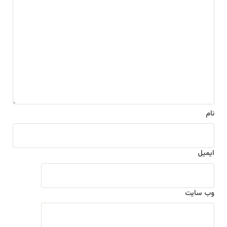
د
ی
د
گ
ا
ه
*
نام
ایمیل
وب‌ سایت