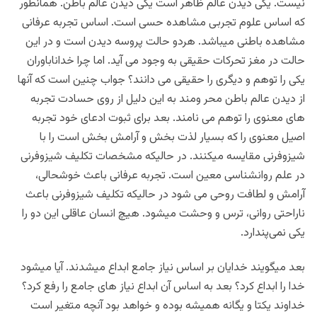
نیست. یکی دیدن عالم ظاهر است یکی دیدن عالم باطن. همانطور
که اساس علوم تجربی مشاهده حسی است. اساس تجربه عرفانی
مشاهده باطنی میباشد. هردو حالت پروسه دیدن است و در این
حالت در مغز تحرکات حقیقی به وجود می آید. اما چرا خداناباوران
یکی را توهم و دیگری را حقیقی می دانند؟ جواب چنین است که آنها
از دیدن عالم باطن محر ومند به این دلیل از روی حسادت تجربه
های معنوی را توهم می نامند. بعد برای ثبوت ادعای خود تجربه
اصیل معنوی را که بسیار لذت بخش و آرامش بخش است را با
شیزوفرنی مقایسه میکنند. در حالیکه مشخصات تکلیف شیزوفرنی
در علم روانشناسی معین است. تجربه عرفانی باعث خوشحالی،
آرامش و لطافت روحی می شود در حالیکه تکلیف شیزوفرنی باعث
ناراحتی روانی، ترس و وحشت میشود. هیچ انسان عاقلی این دو را
یکی نمی‌پندارد.
بعد میگویند خدایان بر اساس نیاز جامع ابداع میشدند. آیا میشود
خدا را ابداع کرد؟ بعد به اساس آن ابداع نیاز های جامع را رفع کرد؟
خداوند یکتا و یگانه همیشه بوده و خواهد بود آنچه متغیر است