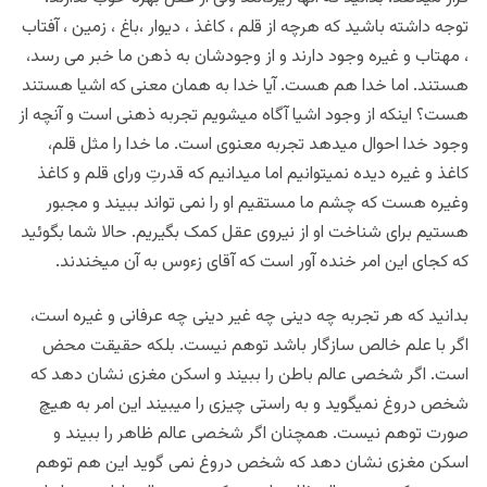
توجه داشته باشید که هرچه از قلم ، کاغذ ، دیوار ،باغ ، زمین ، آفتاب
، مهتاب و غیره وجود دارند و از وجودشان به ذهن ما خبر می رسد،
هستند. اما خدا هم هست. آیا خدا به همان معنی که اشیا هستند
هست؟ اینکه از وجود اشیا آگاه میشویم تجربه ذهنی است و آنچه از
وجود خدا احوال میدهد تجربه معنوی است. ما خدا را مثل قلم،
کاغذ و غیره دیده نمیتوانیم اما میدانیم که قدرتِ ورای قلم و کاغذ
وغیره هست که چشم ما مستقیم او را نمی تواند ببیند و مجبور
هستیم برای شناخت او از نیروی عقل کمک بگیریم. حالا شما بگوئید
که کجای این امر خنده آور است که آقای زءوس به آن میخندند.
بدانید که هر تجربه چه دینی چه غیر دینی چه عرفانی و غیره است،
اگر با علم خالص سازگار باشد توهم نیست. بلکه حقیقت محض
است. اگر شخصی عالم باطن را ببیند و اسکن مغزی نشان دهد که
شخص دروغ نمیگوید و به راستی چیزی را میبیند این امر به هیچ
صورت توهم نیست. همچنان اگر شخصی عالم ظاهر را ببیند و
اسکن مغزی نشان دهد که شخص دروغ نمی گوید این هم توهم