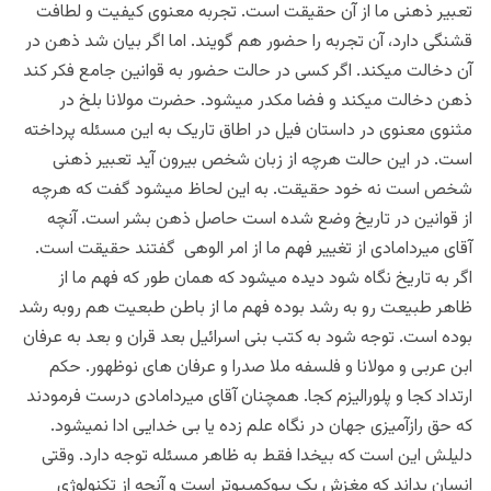
تعبیر ذهنی ما از آن حقیقت است. تجربه معنوی کیفیت و لطافت
قشنگی دارد، آن تجربه را حضور هم گویند. اما اگر بیان شد ذهن در
آن دخالت میکند. اگر کسی در حالت حضور به قوانین جامع فکر کند
ذهن دخالت میکند و فضا مکدر میشود. حضرت مولانا بلخ در
مثنوی معنوی در داستان فیل در اطاق تاریک به این مسئله پرداخته
است. در این حالت هرچه از زبان شخص بیرون آید تعبیر ذهنی
شخص است نه خود حقیقت. به این لحاظ میشود گفت که هرچه
از قوانین در تاریخ وضع شده است حاصل ذهن بشر است. آنچه
آقای میردامادی از تغییر فهم ما از امر الوهی گفتند حقیقت است.
اگر به تاریخ نگاه شود دیده میشود که همان طور که فهم ما از
ظاهر طبیعت رو به رشد بوده فهم ما از باطن طبعیت هم روبه رشد
بوده است. توجه شود به کتب بنی اسرائیل بعد قران و بعد به عرفان
ابن عربی و مولانا و فلسفه ملا صدرا و عرفان های نوظهور. حکم
ارتداد کجا و پلورالیزم کجا. همچنان آقای میردامادی درست فرمودند
که حق رازآمیزی جهان در نگاه علم زده یا بی خدایی ادا نمیشود.
دلیلش این است که بیخدا فقط به ظاهر مسئله توجه دارد. وقتی
انسان بداند که مغزش یک بیوکمپیوتر است و آنچه از تکنولوژی