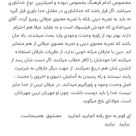
مخصوص کدام فرهنگ بخصوص نبوده و اصیلترین نوع خداباوری
میباشد. اگر قرار باشد که خداناباوری در مقابل خدا باوری قرار گیرد
نه باید به تجربه دینی بلکه با تجربه معنوی عرفانی روبرو گردد. آقای
میردامادی که خودش فیلسوف است و به عقاید عرفا هم احترام
دارند بهتر بود از زاویه وحدت وجودی وارد بحث میشدند. یاد مان
باشد که تجربه معنوی دینی و تجربه معنوی عرفانی از هم متمایز
اند. دین با عارفان میانه خوبی ندارد، از نظریات عارفان استفاده
میکنند اما خودشان را کافر خطاب میکنند. اگر دست شان رسد از
کشتن شان هم دریغ نمیکنند. از جهت دیگر عارفان به شرعیت
پابند نیستند و راه رسیدن به آسایش دنیوی و اخروی را محبت ،
اصل وحدت وجود و پلورالیزم میدانند. در عرفان ترس از خدا جایز
نیست خدا را باید دوست داشت. چون او مهربان ترین مهربانان
است. مولانای بلخ میگوید.
ای قوم به حج رفته کجایید کجایید
معشوق
همینجاست
بیایید
بیایید