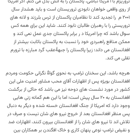
تروریزم با ا مریکا نباشی، پاکستان را به آتش بدل می کنم. اگر امریکا
از روی واقعی خواهان نابودی تروریستان است و باید هشدار سال
۲۰۰۱ م را تجدید کند تا نظامیان پاکستان از ترس بلرزند و لانه های
تروریستی را با رهبران طالبان نابود کنند. شاید این برای همه کس
سوال باشد که چرا امریکا د ر برابر پاکستان جدی عمل نمی کند و
ممکن منافع راهبردی خود را نسبت به پاکستان باثابت بیشتر از
افغانستان می داند؛ زیرا پاکستان را جبهۀعقب گرد مبارزه با ترورم
تقلی می کند.
هرچه باشد، این سخنان ترامپ به نحوی گواۀ نگرانی حکومت ومردم
افغانستان بویژه پس از اظهارات آقای محب مشاور امنیت ملی این
کشور در مورد نشست های دوحه نیز می باشد که حاکی از برگشت
افغانستان به ۲۰ سال پیش
است؛ اما
با این هم گمانه زنی هایی
وجود دارد که امریکا از جنگ افغانستان خسته شده و دیگر به دنبال
پس منظر
افغانستان
بعد از خروج نیرو های شان نیست و صرف در
تلاش اند تا نیرو های شان را از افغانستان بیرون کنند، اظهارات ضد
و نقیض ترامپ نوعی پنهان کاری و خاک افگندن بر همکاران بین