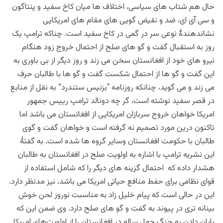
حال هم
شتاب
های سیاسی، اختلاف ها میان کاخ سفید و پنتاگون
و سی آی ای، ضد و نقیض گویی های مقام های امریکایی
نشاندهندۀ نوعی سر در گمی در کاخ سفید است. چناکه ترامپ یک
روز به استقبال گفت و گو های صلح از احتمال خروج زود هنگام
نیرو های خود از افغانستان سخن می زند و روز دیگر از بی باوری به
این گفت و گو ها از احتمال شکست گفت و گو ها با طالبان حرف
می زند و می گوید، چنانکه روزنامه “بزنیس ستندرد” به نقل از منابع
در قصر سفید نوشته است، گر چه دونالد ترامپ رییس جمهور
امریکا خواهان خروج سربازان امریکایی از افغانستان می باشد اما
تاکنون درین مورد تصمیم نه گرفته است و خواهان گفت و گوی
طالبان با حکومت افغانستان وسایر گروه ها شده است. به گفتۀ
این نشریه ترامپ با اشاره به اولویت صلح در افغانستان به طالبان
هشدار داده که احتمال گزینه های دیگر را که شامل استفاده از
قوای نظامی برای حفط منافع حیاتی امریکا می باشد، نیز مدنظر
دارد.
این در
حالی است که پیام خلیل زاد به مناسبت نوروز لحن خوش
بینانه تری در پیوند به گفت و گو های صلح دارد. وی ضمن این که
پایان دادن به جنگ چهل ساله در افغانستان را از اولویت‌های امریکا