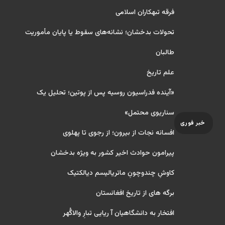
فرقه تبهکاران اسلامی
تحولات بدخشان؛ نشانه‌های سقوط یا پایان مأموریت
طالبان
علم تاریخ
«آینده فدراسیون روسیه پس از پوتین؛ تحلیل یک
سناریوی محتمل»
خبر فوری
افسانه نجات از بیرون؛ از رجوی تا پهلوی
پیرامون حوادث اخیر کشور به ویژه بدخشان
کاوشِ چندو‌چونِ ماتریالیسم دیالکتیک
برگه های از تاریخ افغانستان
افتخار به دانشگاهیان آ ریایی تبارِ والاگُهر