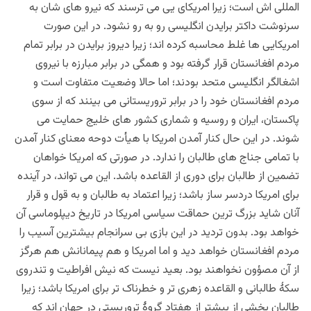
المللی اش است؛ زیرا امریکای یی می ترسند که نیرو های شان به
سرنوشت داکتر برایدن انگلیسی رو به رو نشود. در این صورت
امریکایی ها غلط محاسبه کرده اند؛ زیرا دیروز برایدن در برابر تمام
مردم افغانستان قرار گرفته بود و همگی در برابر مبارزه با نیروی
اشغالگر انگلیسی متحد بودند؛ اما حالا وضعیت متفاوت است و
مردم افغانستان خود را در برابر تروریستانی می بینند که از سوی
پاکستان، ایران و روسیه و شماری کشور های خلیج حمایت می
شوند. در این حال کنار آمدن امریکا با هیأت دوحه معنای کنار آمدن
با تمامی جناج های طالبان را ندارد. در صورتی که امریکا خواهان
تضمین از طالبان برای دوری از القاعده باشد. این می تواند، در آینده
برای امریکا دردسر
ساز باشد
؛ زیرا اعتماد به طالبان و به قول و قرار
آنان شاید بزرگ ترین حماقت سیاسی امریکا در تاریخ دیپلوماسی آن
خواهد بود. بدون تردید در این بازی بی سرانجام بیشترین آسیب را
مردم افغانستان خواهد دید و اما امریکا و هم پیمانانش هم هرگز
از آن مصؤون نخواهند بود. بعید نیست که نیش افراطیت و تندروی
سکۀ طالبانی و القاعده زهری تر و خطرناک تر برای امریکا باشد؛ زیرا
طالبان بخشی از بیشتر از هفتاد گروۀ تروریستی در جهان اند که