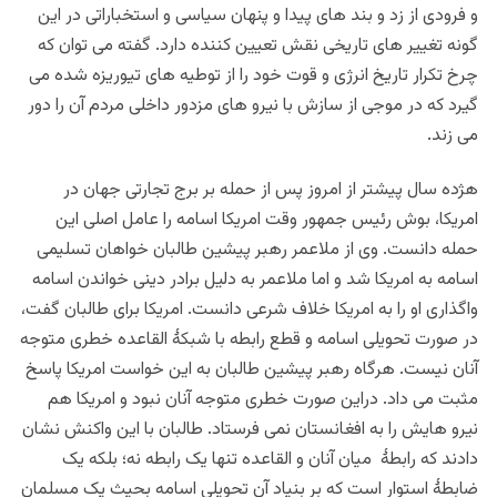
و فرودی از زد و بند های پیدا و پنهان سیاسی و استخباراتی در این
گونه تغییر های تاریخی نقش تعیین کننده دارد. گفته می توان که
چرخ تکرار تاریخ انرژی و قوت خود را از توطیه های تیوریزه شده می
گیرد که در موجی از سازش با نیرو های مزدور داخلی مردم آن را دور
می زند.
هژده سال پیشتر از امروز پس از حمله بر برج تجارتی جهان در
امریکا، بوش رئیس جمهور وقت امریکا اسامه را عامل اصلی این
حمله دانست. وی از ملاعمر رهبر پیشین طالبان خواهان تسلیمی
اسامه به امریکا شد و اما ملاعمر به دلیل برادر دینی خواندن اسامه
واگذاری او را به امریکا خلاف شرعی دانست. امریکا برای طالبان گفت،
در صورت تحویلی اسامه و قطع رابطه با شبکۀ القاعده خطری متوجه
آنان نیست.
هرگاه
رهبر پیشین طالبان به این خواست امریکا پاسخ
مثبت می داد. دراین صورت خطری متوجه آنان نبود و امریکا هم
نیرو هایش را به افغانستان نمی فرستاد. طالبان با این واکنش نشان
دادند که رابطۀ میان آنان و القاعده تنها یک رابطه نه؛ بلکه یک
ضابطۀ استوار است که بر بنیاد آن تحویلی اسامه بحیث یک مسلمان