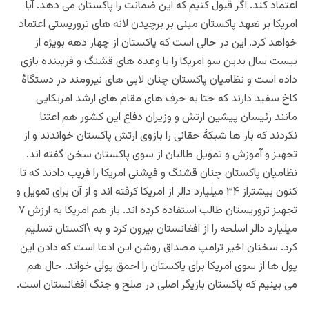
اعتماد کند. اگر قبول کنیم که این ضمانت را پاکستان می دهد. آیا
امریکا بر تعهد پاکستان مبنی بر برچیدن لانه های تروریستی اعتماد
خواهد کرد. این در حالی است که پاکستان از چهار دهه بویژه از
بیست سال بدین سو امریکا را با وعده های قشنگ و فریبنده بازی
داده است و نظامیان پاکستان چنان لابی های نیرومند در دستگاۀ
کاخ سفید دارند که حتا به حرف های مقام های ارشد امریکایی
مانند رئیسان پیشین ارتش و وزیران دفاع این کشور هم اعتنا
نکردند که بار ها شبکۀ حقانی را بازوی ارتش پاکستان خواندند و از
تجهیز و آموزش و تمویل طالبان از سوی پاکستان سخن گفته اند.
نظامیان پاکستان چنان قشنگ و فیشنی امریکا را فریب دادند که تا
کنون بیشتراز ۳۴ میلیارد دالر از امریکا کرفته اند و از آن برای تمویل و
تجهیز تروریستان طالب استفاده کرده اند. باز هم امریکا به ارزش ۷
میلیارد دالر اسلحه را از افغانستان بیرون کرد و به \اکستان تسلیم
کرد. سخنان اخیر ترامپ مصداق روشن این ادعا است که دادن این
پول ها از سوی امریکا برای پاکستان را احمق پولی خواند. حال هم
می بینیم که پاکستان بازیگر اصلی در صلح و جنگ افغانستان است.