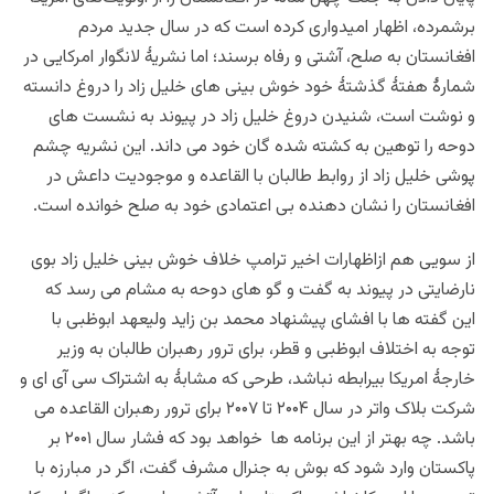
برشمرده، اظهار امیدواری کرده است که در سال جدید مردم
افغانستان به صلح، آشتی و رفاه
برسند؛ اما نشریۀ
لانگوار امرکایی در
شمارۀ هفتۀ گذشتۀ خود خوش بینی های خلیل زاد را دروغ دانسته
و نوشت است، شنیدن دروغ خلیل زاد در پیوند به نشست های
دوحه را توهین به کشته شده گان خود می داند. این نشریه چشم
پوشی خلیل زاد از روابط طالبان با القاعده و موجودیت داعش در
افغانستان را نشان دهنده بی اعتمادی خود به صلح خوانده
است.
از سویی هم ازاظهارات
اخیر ترامپ خلاف خوش بینی خلیل زاد بوی
نارضایتی در پیوند به گفت و گو های دوحه به مشام می رسد که
این گفته ها با افشای پیشنهاد محمد بن زاید ولیعهد ابوظبی با
توجه به اختلاف ابوظبی و قطر، برای ترور رهبران طالبان به وزیر
خارجۀ امریکا بیرابطه نباشد، طرحی که مشابۀ به اشتراک سی آی ای و
شرکت بلاک واتر در سال ۲۰۰۴ تا ۲۰۰۷ برای ترور رهبران القاعده می
باشد.
چه بهتر از این برنامه ها خواهد بود که فشار سال ۲۰۰۱ بر
پاکستان وارد شود که بوش به جنرال مشرف گفت، اگر در مبارزه با