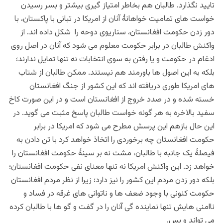
تایید نگذارد. طالبان هم بخاطر امتیاز گیری بیشتر و بسر رسیدن
خواست های تمامیت خواهانۀ آنان از امریکا در تبانی با پاکستان، با
دور زدن حکومت افغانستان، سناریوی دوحه را شکل داده اند. از
واکنش طالبان در برابر حکومت معلوم می شود که آنان در اصل روی
ادغام در حکومت و یا رفتن به سوی انتخابات نه تنها تمایل ندارند؛
بلکه به این اصول ها باورمند هم نیستند. ممکن طالبان از شتاب
های امریکا طوری دریافته اند که این کشور از جنگ افغانستان
خسته شده و در صدد خروج از افغانستان است و در این صورت کاخ
سفید بالاخره به هر گونه خواست طالبان پاسخ مثبت می گوید. در
این حال بازهم این پرسش مطرح می شود که امریکا در برابر
حکومت افغانستان چه برخوردی را اتخاذ خواهد کرد با تن دادن به
فیصلۀ یک جانبه با طالبان، مشت نه بر سینۀ حکومت افغانستان را
خواهد زد. این واکنش امریکا نه تنها معنای نفی حکومت افغانستان؛
بلکه دور زدن مردم این کشور را نیز دارد؛ زیرا از نظر مردم افغانستان
حکومت کنونی با وجود ضعف ها و ناتوانی های غرقه در فساد و
ناامنی هایش تنها نماینده گی آنان را در گفت و گو ها با طالبان کرده
می تواند و بس.