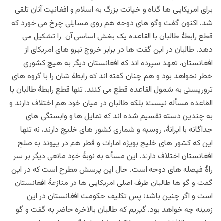
برای امریکایی ها گناه و خیانت بزرگ به اسلام و افغانیت آنان تلقی
شد. اکنون گفت وگو های دوحه هم روی مسایلی چرخ می خورد که
قطع رابطۀ طالبان با القاعده یک بخش اساسی آن را تشکیل می
دهد. طالبان در این گفت ها در برابر خروج نیرو های امریکای از
افغانستان، تعهد سپرده اند که افغانستان دیگر به هیچ کشوری
خطر نخواهد بود و هم چنان گفته اند که رابطۀ شان را با گروه های
تروریستی به شمول القاعده قطع می کنند. تنها قطع رابطۀ طالبان با
القاعده مسأله نیست؛ بلکه طالبان در میان خود هم اختلاف دارند و
به چندین دسته تقسیم شده اند که تمایل ها و وابستگی های
جداگانه با ایرانۀ، روسیه و شماری کشور های خلیج دارند، نه تنها
این که کشور های خلیج بویژه امارات و قطر هم در پیوند به صلح
افغانستان اختلاف دارند. این مسأله به نوبۀ خود مانعی دیگر بر سر
راۀ فیصله های دوحه است. حال این پرسش مطرح است که در این
گفت و گو ها طالبان طرف اصلی امریکایی ها در منازعۀ افغانستان
است و اگر چنین باشد؛ پس تکلیف حکومت افغانستان در این
زمینه چه خواهد بود. گیریم که طالبان بالاخره حاضر به گفت و گو