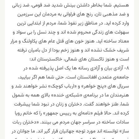
هستیم. شما بخاطر داشتن بینش شدید ضد قومی، ضد زبانی
و ضد مذهبی تان، رنج های فراوانی به مردمان این سرزمین
وارد کرده اید. در مناطق زیر نفوذ شما، مردم از ابتدایی ترین
سهولت های زندگی محروم شده اند و چند نسل را بی سواد و
معتاد ساخته اید. هنوز خون های قتل عام های یکاولنگ و مزار
شریف خشک نشده اند و هنوز زخم بودا از دل بامیان نرفته
است و هنوز تاکستان های شمالی، خاکسترستان اند؛
۸- آزادی بیان و آزادی رسانه ها یک اصل پذیرفته شده در
جامعه‌ی متمدن افغانستان است. حتی شما هم اگر بیایید،
سریال های «پنج خواهر» و «ارباب کوچک» نشر خواهند شد و
هنرمندان ما در برنامه‌ی «شبکه‌ی خنده» بالای همه به شمول
شما، طنز خواهند گفت. دختران و زنان در نبود شما پیشرفت
کرده اند. حالا فیلم «نامه‌ای به رییس جمهور» را که خانم رویا
سادات ساخته در سراسر جهان مردم می بینند. «دختران ربات
ساز» توانسته اند مورد توجه جهانیان قرار گیر اند. ما جوانان در