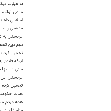
به عبارت ديگ
ما مي توانيم
اسلامي داشته
مذهبي را به ش
عربستان به 
دوم دين تحمي
تحميل كرد. قر
اينكه قانون ب
سني ها تنها 
عربستان اين ظ
تحميل كرده ان
هدف حكومت ا
همه مردم مس
متاسفانه در 