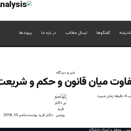
اندیشه
گفتگوها
ارسال مطالب
در باره ما
پیوندها
خبر و دیدگاه
اوت ميان قانون و حكم‎ و شریعت
میبرد
داکتر فرید یونس
دسامبر 10, 2018
نس _ محقق و استاد دانشگاه