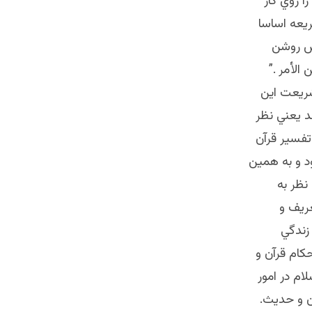
 روي كار
ريعه اساسا
وش روشن
الأمر .”
شريعت اين
د يعني نظر
 تفسير قرآن
د و به همين
نظر به
عريف و
زندگي
كام قرآن و
ام در امور
ن و حديث.