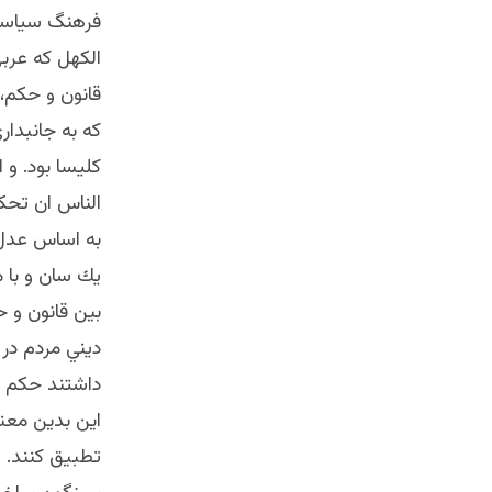
فرهنگ سياسي ب
الكهل كه عرب
قانون و حكم،
كه به جانبدار
كليسا بود. و 
به اساس عدل 
يك سان و با م
بين قانون و 
ديني مردم در
داشتند حكم اس
اين بدين معني
تطبيق كنند. 