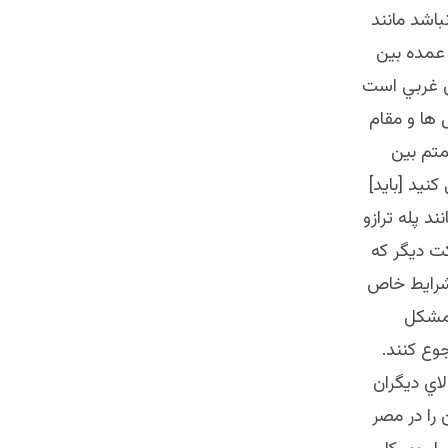
باشد مانند
 عمده بين
ن غربي است
 ها و مقام
متم بين
قضاوت مي كنيد [بايد]
د پله ترازو
كت ديگر كه
 شرايط خاص
 مشكل
وع كنند.
لاي ديگران
را در مصر