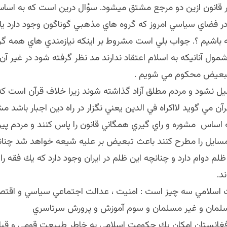
ر قانون ازين دو مرجع مشتق ميشود. سوْال درين است كه به اساس
 در فضاي سياسي امروز كه گروه هاي مذهبي گوناگون وجود دارد
 باشيم ؟. جواب بلي است مشروط بر اينكه نيازمندي هاي همه گر
مول آنانيكه به اسلام اعتقاد ندارند مد نظر گرفته شود در غير آن م
تبعيض محكوم مي شويم .
ل نشود و مردم مطلق آزاد گذاشته شوند زيرا خلاف قرآن است كه 
آن مي گويد لااكراه في الدين يعني نگزار در راه دين اجبار باشد م
ه اساس مشوره و راي گيري همگاني قانون را پاس كنند و مردم پيرو
مسايل را مطرح كنند باعث تبعيض بر عليه شيعه خواهد شد چنان
لم دوام دارد و چنانچه اين ظلم در ايران وجود دارد كه يك فقه را
د.
سلامي سه چيز است : امنيت ، عدالت اجتماعي سياسي و اقتصا
لمان و غير مسلمان و سوم آموزش و پرورش سرتاسري
افغانستان امكان يك حكومت اسلامي به خاطر طبيعت قومي و قبا