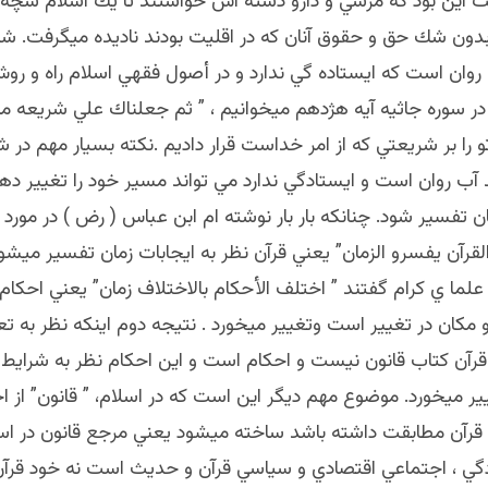
اين بود كه مرسي و دارو دسته اش خواستند تا يك اسلام سچه را
 بدون شك حق و حقوق آنان كه در اقليت بودند ناديده ميگرفت. ش
ان است كه ايستاده گي ندارد و در أصول فقهي اسلام راه و ر
 سوره جاثيه آيه هژدهم ميخوانيم ، ” ثم جعلناك علي شريعه من 
را بر شريعتي كه از امر خداست قرار داديم .نكته بسيار مهم در 
 آب روان است و ايستادگي ندارد مي تواند مسير خود را تغيير ده
ان تفسير شود. چنانكه بار بار نوشته ام ابن عباس ( رض ) در مورد
قرآن يفسرو الزمان” يعني قرآن نظر به ايجابات زمان تفسير ميشو
لما ي كرام گفتند ” اختلف الأحكام بالاختلاف زمان” يعني احكام 
 مكان در تغيير است وتغيير ميخورد . نتيجه دوم اينكه نظر به ت
 قرآن كتاب قانون نيست و احكام است و اين احكام نظر به شرايط 
ر ميخورد. موضوع مهم ديگر اين است كه در اسلام، ” قانون” از اح
 قرآن مطابقت داشته باشد ساخته ميشود يعني مرجع قانون در اسل
دگي ، اجتماعي اقتصادي و سياسي قرآن و حديث است نه خود قرآ