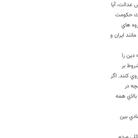
 عدالت، آيا
 يك حكومت
وه هاي
انند ايران و
دين را
شروط بر
ي كنند. اگر
چه در
 بالاي همه
دي بين
ئلي مردم