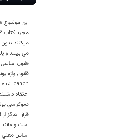
اين موضوع فل
مجيد كتاب قا
ميكنند بدون 
مي بينند و يك
قانون اساسي 
canon 
اعتقاد داشتند 
دموكراسي يونا
قرآن هرگز از 
است و مانند 
اساس معني مي