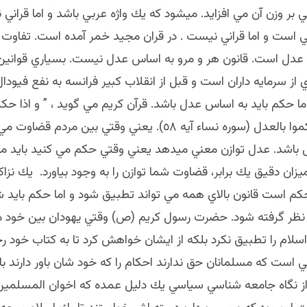
ر وزن آن مي افزايد. ميشود كه يك واژه عربي باشد و اما قراني ن
ي است و اما قراني نيست . در قران مجيد خمر آمده است. تفاوت
 عدل است. قانون هر و مرو به اساس عدل نيست. بسياري قواني
ي از سرمايه داران است و قبل از انقلاب كبير فرانسه به نفع فيودال
اما حكم بايد به اساس عدل باشد. قرآن كريم مي گويد ، ” و اذا حك
الناس ان تحكموا بالعدل (سوره نساء آيه ٥٨). يعني وقتي بين مردم 
باشد. عدل توازن معني ميدهد يعني وقتي حكم مي كنيد بايد مانن
يزان دقيق يك برابر، قضاوت شما توازن را به وجود بياورد. يك نزا
حكم است قانون بالاي همه مي تواند تطبيق شود و اما حكم بايد
 نظر گرفته شود. حضرت رسول كريم (ص) وقتي يهودان بين خود
لام را تطبيق نكرد بلكه از ايشان خواهش كرد تا به كتاب خود رج
 است كه مسلمانان حق ندارند احكام را كه خود شان باور دارند با
از نگاه جامعه شناسي سياسي يك دليل عمده كه اخوان المسلمين 