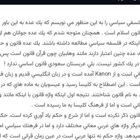
سفي سياسي را به اين منظور مي نويسم كه يك عده به اين باور ان
نون اسلام است . همچنان متوجه شدم كه يك عده جوانان هم از 
اينكه در فلسفه سياسي مطالعه داشته باشند. يك عده قانون و حك
 عده چنين اعتبار دارند مانند وهابيان چون قرآن قانون است پس 
در يك كشور نيست. بلي عربستان سعودي قانون اساسي ندارد !
قانون واژه يوناني است و از Kanon آمده است و در زبان انگليسي قديم 
شده است . اين اصطلاح به كليسا رسيد و عيسويان به ماده هاي كه 
به نام قانون شناختند. نتيجه اول اينكه واژه قانون با اينكه مانند وا
ني است و اما از فرهنگ كليسا به ما رسيده است .
قانون ذكر نكرده است و اما از شرع و حكم ياد آوري كرده است. حكم
ديگر واژه هاي عربي معاني مختلف دارد و اما در فرهنك سياسي ام
دهد. واژه حكم نه تنها عربي است در عين زمان قراني است كه از