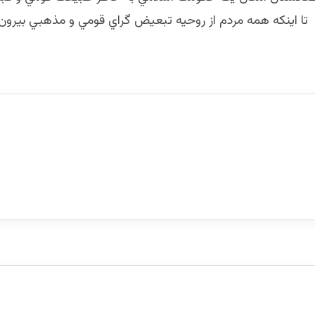
ا اينكه همه مردم از روحيه تبعيض گراي قومي و مذهبي بيرون 