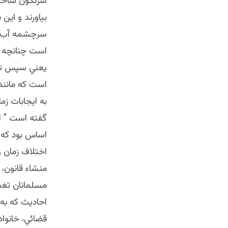
سرنگون ساخت 
بياورند و اين
سرچشمه آب رو
است چنانچه در
يعني سپس تو 
است كه مانند
به ايجابات زم
گفته است ” ال
اساس بود كه ع
اختلاف زمان و
منشاء قانون،
مسلمانان تغيي
احاديث كه به
قضائي، خانوا