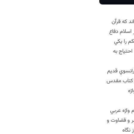
د كه قرآن
اسلام دفاع
م را يكي
احتياج به
و زبان فرانسوي قديم
در كتاب مقدس
ژه
 واژه عربي
ر و قضاوت و
 نگاه