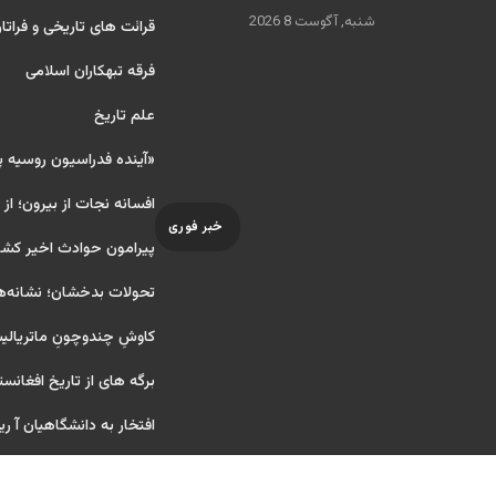
شنبه, آگوست 8 2026
قرائت های تاریخی و فراتا
فرقه تبهکاران اسلامی
علم تاریخ
«آینده فدراسیون روسیه 
افسانه نجات از بیرون؛ از
خبر فوری
پیرامون حوادث اخیر کشو
تحولات بدخشان؛ نشانه‌ه
کاوشِ چندو‌چونِ ماتریال
برگه های از تاریخ افغانست
افتخار به دانشگاهیان آ ریایی