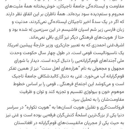
مقاومت و ایستاده‌گی جامعۀ تاجیکان، خوش‌بختانه همۀ ملیت‌های
محروم و ستم‌دیده سود برده‌اند. همۀ ناظران بر این اتفاق نظر دارند
که اگر در یک سدۀ اخیر تاجیکان ایستاده‌گی نمی‌کردند، مدنیت و
زبان فارسی زیر سُم اسپان فاشیسم در این سرزمین لِه شده بود و
حتا از هویت‌های فرهنگی دیگر نیز آثاری باقی نمی‌ماند.
اشرف‌غنی احمدزی که به تعبیر جان‌کری، وزیر خارجۀ پیشین امریکا،
یک ناسیونالیست قومی است، در طول چهار سال حکومت وحدت
ملی آجنداهای قوم‌گرایانه‌یی را دنبال کرده است. دیدار با شورای
مجهول و مجعولی به نام “هزاره‌های اهل سنت” نیز از همین تفکر
قوم‌گرایانه آب می‌خورد. غنی به دنبال کالبدشکافی جامعۀ تاجیک
است و می‌کوشد این اجتماع فرهنگی ـ قومی را بر اساس خطوط
موهومِ خون و بیولوژی تقسیم و تجزیه کند و توان و ظرفیت
مقاومت‌شان را به تحلیل ببرد.
فروکاست‌گری و تقلیل هویت انسان‌ها به “هویت تکواره” در سراسر
دنیا یکی از بزرگ‌ترین اسلحۀ کنش‌گران فرقه‌یی بوده است و غنی نیز
به حیث یکی از مجریان مانفیست‌های قوم‌گرایانه در افغانستان