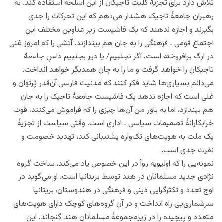
تلاش دارد برای تجزیۀ کلیت تاجیکان از این اسلحه استفاده کند. به
رهبران جامعۀ تاجیک هشدار می‌دهم که این تحرکات را جدی
بگیرند و اجازه ندهند که یک فاشیست زیر عناوین مختلف این
اجتماع قومی ـ فرهنگی را به جان هم بیندازند. آتشی را که امروز غنی
در ارگ برافروخته است، اگر نجنبیم/ یا دیر بجنبیم دامنِ جامعۀ
تاجیکان را خواهد گرفت و ما را به جان همدیگر خواهد انداخت.
می‌دانم بسیاری‌ها شاید فکر کنند که مدنیت فارسی آن‌قدر پُرتوان و
غنی است که اجازه ندهد یک فاشیست جامعۀ تاجیک را به جان
هم بیندازد، اما به باور من آن‌ها چیزی را که فراموش می‌کنند، قوت
خرابکارانۀ تصمیمات سیاسی ـ اداری است. وقتی سیاست از تجزیۀ
یک ملت به هویت‌های تک‌واره پشتیبانی کند، تهدید خصومت و
نفرت جدی است.
نمونه‌یی را که اولیویه روآ در این خصوص یاد می‌کند، ساخت گروه
نژادی جدید مسلمانان در هند توسط بریتانیا است. او می‌گوید در
اوج تعدد و تکثرگرایی دینی و فرهنگی در هندوستان، بریتانیا
سرشماری‌یی راه انداخت و در آن گروه‌های کوچک دارای هویت‌های
متعدد و پیچیده را در زیرمجموعۀ مسلمانانِ هند گنجاند. این