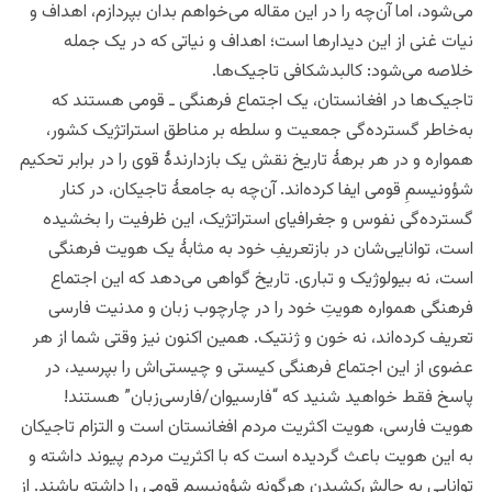
می‌شود، اما آن‌چه را در این مقاله می‌خواهم بدان بپردازم، اهداف و
نیات غنی از این دیدارها است؛ اهداف و نیاتی که در یک جمله
خلاصه می‌شود: کالبدشکافی تاجیک‌ها.
تاجیک‌ها در افغانستان، یک اجتماع فرهنگی ـ قومی هستند که
به‌خاطر گسترده‌گی جمعیت و سلطه بر مناطق استراتژیک کشور،
همواره و در هر برهۀ تاریخ نقش یک بازدارندۀ قوی را در برابر تحکیم
شؤونیسمِ قومی ایفا کرده‌اند. آن‌چه به جامعۀ تاجیکان، در کنار
گسترده‌گی نفوس و جغرافیای استراتژیک، این ظرفیت را بخشیده
است، توانایی‌شان در بازتعریفِ خود به مثابۀ یک هویت فرهنگی
است، نه بیولوژیک و تباری. تاریخ گواهی می‌دهد که این اجتماع
فرهنگی همواره هویتِ خود را در چارچوب زبان و مدنیت فارسی
تعریف کرده‌اند، نه خون و ژنتیک. همین اکنون نیز وقتی شما از هر
عضوی از این اجتماع فرهنگی کیستی و چیستی‌اش را بپرسید، در
پاسخ فقط خواهید شنید که “فارسیوان/فارسی‌زبان” هستند!
هویت فارسی، هویت اکثریت مردم افغانستان است و التزام تاجیکان
به این هویت باعث گردیده است که با اکثریت مردم پیوند داشته و
توانایی به چالش‌کشیدنِ هرگونه شؤونیسم قومی را داشته باشند. از