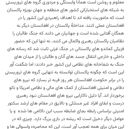
معلوم و روشن است همانا وابستگی و مزدوری گروه های تروریستی
به شبکه های استخباراتی کشور های منطقه و جهان بویژه پاکستان
است که ماموریت یافته اند تا اهداف راهبردی این کشور را در
افغانستان عملی کنند. مداخلۀ پاکستان در افغانستان دیگر به
همگان آفتابی شده است و جهانیان می دانند که جنگ طالبان را
نظامیان پاکستان رهبری واکمال می کنند، نه تنها این که حضور
فزیکی کماندو های پاکستانی در جنگ غزنی ثابت شد که رسانه های
داخلی و خارجی انتقال جسد های آنان و طالبان را از میدان های
جنگ به شفاخانه های نظامی این کشور خبر دادند؛ اما شگفت آور
این است که چگونه پاکستان توانسته به تنهایی گروه های تروریستی
را در برابر حکومت افغانستان هر روز فربه تر بسازد که نیرو های
دفاعی و امنیتی افغانستان از کمک های مالی و نظامی امریکا و ناتو
برخوردار اند. آیا دلیل ناکارایی نیرو های افغانستان نبود رهبری
درست و ابقای افراد غیر مسلکی و نالایق در مقام های ارشد سکتور
امنیتی براساس رابطه بجای ضابطه سبب این ناکامی ها شده و یا
عوامل دیگر دخیل است که ریشه در بازی بزرگ دارد. چیزی که در
این میان برای همه تعجب آور است، این که محاصرهء ولسوالی ها و