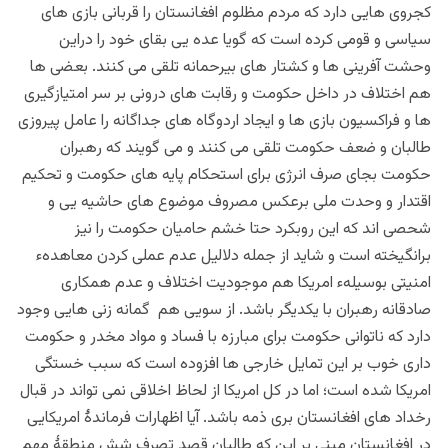
کجروی هایی دارد که مردم مظلوم افغانستان را قربانی بازی های
سیاسی و قومی کرده است که گویا عده یی بقای خود را دراین
وحشت آفرینی ها و کشتار های بیرحمانه تلقی می کنند. بعضی ها
هم اختلاف در داخل حکومت و رقابت های درونی بر سر امتیازگیری
ها و فراکسیون بازی ها و ایجاد اردوگاه های جداگانه را عامل پیروزی
طالبان و ضعف حکومت تلقی می کنند و می گویند که رهبران
حکومت بجای صرف انرژی برای استحکام پایه های حکومت و تحکیم
اقتدار و وحدت ملی برعکس مصروف موضوع های حاشیه یی و
شحصی اند که این روبکرد حتا خشم حامیان حکومت را نیز
برانگیخته است و شاید از جمله دلالیل عدم عملی کردن معاهدهء
امنیتی بوسیلهء امریکا هم موجودیت اختلاف و عدم همکاری
صادقانه رهبران با یکدیگر باشد. از سویی هم گمانه زنی هایی وجود
دارد که ناتوانی حکومت برای مبارزه با فساد و مواد مخدر و حکومت
داری خوب بر این تمایل خارجی ها افزوده است که سبب خستگی
امریکا شده است؛ اما در کل امریکا از لحاظ اخلاقی نمی تواند در قبال
رخداد های افغانستان بری ذمه باشد. آیا اظهارات فرماندۀ امریکایی
در افغانستان مبنی بر این که طالبان قصد تصرف شش منطقۀ مهم