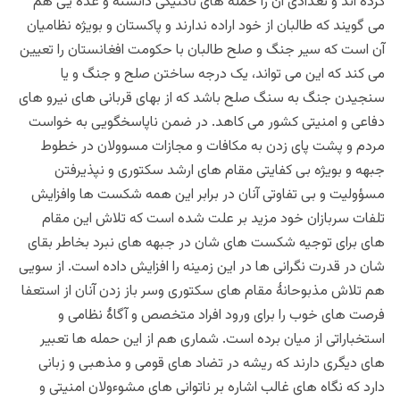
کرده اند و تعدادی آن را حمله های ناکتیکی دانسته و عده یی هم
می گویند که طالبان از خود اراده ندارند و پاکستان و بویژه نظامیان
آن است که سیر جنگ و صلح طالبان با حکومت افغانستان را تعیین
می کند که این می تواند، یک درجه ساختن صلح و جنگ و یا
سنجیدن جنگ به سنگ صلح باشد که از بهای قربانی های نیرو های
دفاعی و امنیتی کشور می کاهد. در ضمن ناپاسخگویی به خواست
مردم و پشت پای زدن به مکافات و مجازات مسوولان در خطوط
جبهه و بویژه بی کفایتی مقام های ارشد سکتوری و نپذیرفتن
مسؤولیت و بی تفاوتی آنان در برابر این همه شکست ها وافزایش
تلفات سربازان خود مزید بر علت شده است که تلاش این مقام
های برای توجیه شکست های شان در جبهه های نبرد بخاطر بقای
شان در قدرت نگرانی ها در این زمینه را افزایش داده است. از سویی
هم تلاش مذبوحانۀ مقام های سکتوری وسر باز زدن آنان از استعفا
فرصت های خوب را برای ورود افراد متخصص و آگاۀ نظامی و
استخباراتی از میان برده است. شماری هم از این حمله ها تعبیر
های دیگری دارند که ریشه در تضاد های قومی و مذهبی و زبانی
دارد که نگاه های غالب اشاره بر ناتوانی های مشوءولان امنیتی و