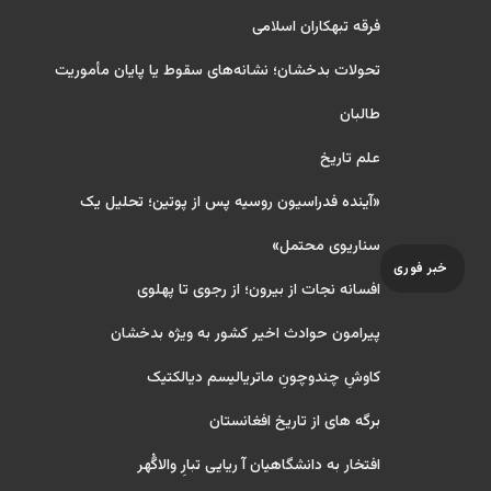
فرقه تبهکاران اسلامی
تحولات بدخشان؛ نشانه‌های سقوط یا پایان مأموریت
طالبان
علم تاریخ
«آینده فدراسیون روسیه پس از پوتین؛ تحلیل یک
سناریوی محتمل»
خبر فوری
افسانه نجات از بیرون؛ از رجوی تا پهلوی
پیرامون حوادث اخیر کشور به ویژه بدخشان
کاوشِ چندو‌چونِ ماتریالیسم دیالکتیک
برگه های از تاریخ افغانستان
افتخار به دانشگاهیان آ ریایی تبارِ والاگُهر