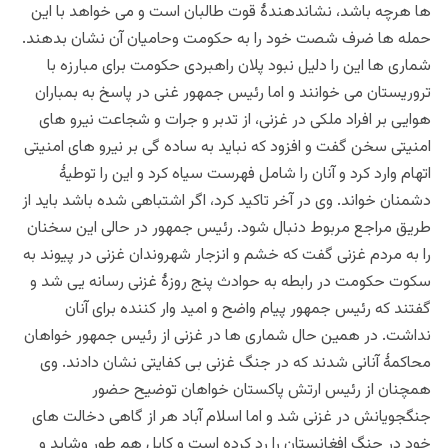
ها هرچه باشد، نشاندهندۀ قوت طالبان است و می خواهد با این
حمله ها ضرف شصت خود را به حکومت وحامیان آن نشان بدهند.
شماری
ها این را دلیل نبود پلان راهبردی حکومت برای مبارزه با
تروریستان می خوانند و اما رئیس جمهور غنی در پاسخ به بمباران
هوایی بر افراد ملکی در غزنی، از تدبر و جرات و شجاعت نیرو های
امنیتی سخن گفت و افزود که نباید به ساده گی بر نیرو های امنیتی
اتهام وارد کرد و آنان را شامل فهرست سیاه کرد و این را توطیۀ
دشمنان خواند. وی در آخر تاکید کرد، اگر اشتباهی شده باشد باید از
طریق مراجع مربوط دنبال شود. رئیس جمهور در حالی این سخنان
را به مردم غزنی گفت که خشم و انزجار شهروندان غزنی در پیوند به
سکوت حکومت در رابطه به حوادث پنج روزۀ غزنی رسانه یی شد و
گفتند که رئیس جمهور پیام واضح و امید وار کننده برای آنان
نداشت. در همین حال شماری ها در غزنی از رئیس جمهور خواهان
محاکمۀ آنانی شدند که در جنگ غزنی بی کفایتی نشان دادند. وی
همچنان از رئیس ارتش پاکستان خواهان توضیح حضور
جنگجویانش در غزنی شد و اما اسلام آباد هر از گاهی دخالت های
خود در جنگ افغانستان را رد کرده است و کابل هم طور وشاید و