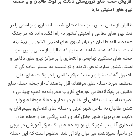
افزایش حمله های تروریستی دلالت بر قوت طالبان و یا ضعف
نیرو های امنیتی دارد.
طالبان از مدتی بدین سو حمله های شدید انتحاری و تهاجمی را بر
ضد نیرو های دفاعی و امنیتی کشور به راه افگنده اند که در جنگ
هفده سالهء طالبان در برابر نیروی های امنیتی کشور بی پیشینه
است. چنانکه همه شاهد هستیم که طالبان از مدتی بدین سو
حمله های سنگین تهاجمی و انتحاری را بر مراکز نیرو های دفاعی و
امنتی کشور سازماندهی کردند و توانستند به بسیار ساده گی تا
باعبوراز “هفت خوان رستم” مراکز نظامی را در ولایت های های
مختلف مورد حمله های موفقانه قرار بدهند که از جمله حمله های
طالبان بر پایگاۀ نظامی غورماچ فاریاب معروف به کمپ چینایی و
تصرف تاسیسات نظامی آی خانم در تخار و حملۀ موفقانه و وارد
شدن طالبان به داخل شهر غزنی و حمله های انتحاری پیهم آنان به
ولایت های بویژه شهر جلال آباد و راکت پراگنی ها و حمله های
انتحاری آنان در شهر کابل بویژه حمله بر یک مرکز آموزشی در برچی
در ناحیۀ سیزدهم، می توان یاد آور شد. معلوم است که این حمله