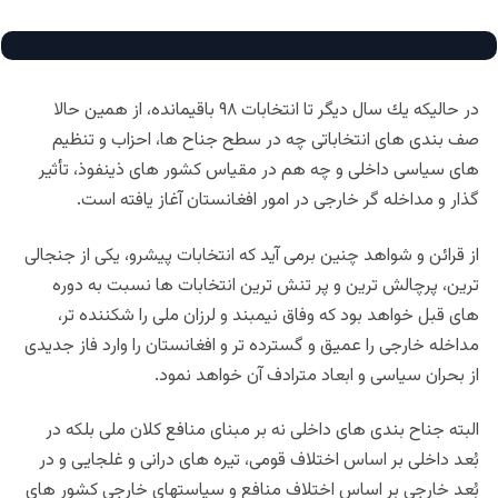
در حاليكه يك سال ديگر تا انتخابات ٩٨ باقيمانده، از همين حالا
صف بندى هاى انتخاباتى چه در سطح جناح ها، احزاب و تنظيم
هاى سياسى داخلى و چه هم در مقياس كشور هاى ذينفوذ، تأثير
گذار و مداخله گر خارجى در امور افغانستان آغاز يافته است.
از قرائن و شواهد چنين برمى آيد كه انتخابات پيشرو، يكى از جنجالى
ترين، پرچالش ترين و پر تنش ترين انتخابات ها نسبت به دوره
هاى قبل خواهد بود كه وفاق نيمبند و لرزان ملى را شكننده تر،
مداخله خارجى را عميق و گسترده تر و افغانستان را وارد فاز جديدى
از بحران سياسى و ابعاد مترادف آن خواهد نمود.
البته جناح بندى هاى داخلى نه بر مبناى منافع كلان ملى بلكه در
بُعد داخلى بر اساس اختلاف قومى، تيره هاى درانى و غلجايى و در
بُعد خارجى بر اساس اختلاف منافع و سياستهاى خارجى كشور هاى