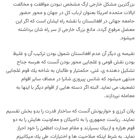
بزرگترين مشكل خارجى ارگ مشخص نبودن موافقت و مخالفت
ايالات متحده امريكا بعنوان ارباب كل در جهان و محور حضور
حامعه جهانى در افغانستان با نقشه راه ايشان است كه اگر اين
معضل مرفوع گردد، مانع بزرگ خارجى از سر راه شان برداشته
ميشود.
نقيصه ى ديگر آن عدم افغانستان شمول بودن تركيب آن و غليظ
بودن نقش قومى و غلجايى محور بودن آنست كه هرسه جناح
تشكيل دهنده ى، غنى، حكمتيار و طالبان به شاخه يك قوم غلجايى
منتهى ميشود كه شانس پيروزى شانرا در مصاف ساير اقوام
تضعيف مى نمايد. البته اگر دسته هايى از اقوام ديگر با اينها به
معامله نپردازند.
پلان كرزى و حواريونش آنست كه ساختار قدرت را بدو بخش تقسيم
نمايند. رياست جمهورى را به تاجيكان و معاونيت هايش را به دو
قوم هزاره و ازبيك بسپارند و مقام صدارت اعظمىٰ را خود احراز
نمايد. به شرط اينكه صلاحيت ها و اختيارات، طى يك ميكانيزم