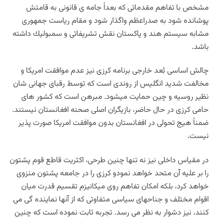
مشخص با تفاهم مقدماتى كه بعداً جامه ى قانونى به قامتش
پوشانده شود به صدراعظم واگذار شود و مقام رياست جمهورى
مشابه سيستم هند و پاكستان نقش تشريفاتى و سمبوليك داشته
باشد.
چالش اساسى بُعد خارجى برنامه كرزى نيز عدم موافقت امريكا و
مخالفت شديد انگليس از روندى است كه توسط رقباى جهانى شان
نظير روسيه و چين حمايت ميشود. مبرهن است كه كشور هاى
حامى كرزى در حال حاضر، بازيگران اصلى صحنه افغانستان نيستند.
ضمناً هيج تحولى در افغانستان بدون موافقت امريكا صورت پذير
نيست.
در مقياس داخلى نيز نه تنها چنين طرحى، اكثريت قاطع قوم پشتون
را بر عليه آن متحد خواهد نمودو كرزى را در جامعه پشتون منزوى
خواهد كرد، بلكه امكان تفاهم روى ميكانيزم تقسيم قدرت ميان
اقوام مختلف و جناحهاى سياسى متفاوتى كه از آنها نماينده گى مى
كنند، نيز دشوار به نظر مى رسد. تجربه ثابت نموده است كه چنين