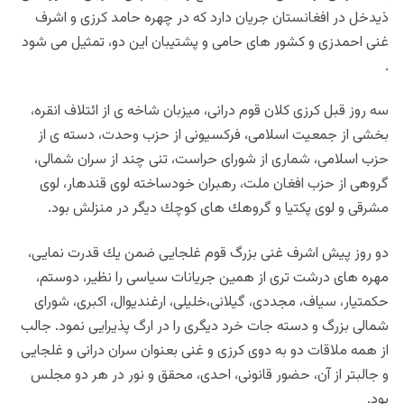
ذيدخل در افغانستان جريان دارد كه در چهره حامد كرزى و اشرف
غنى احمدزى و كشور هاى حامى و پشتيبان اين دو، تمثيل مى شود
.
سه روز قبل كرزى كلان قوم درانى، ميزبان شاخه ى از ائتلاف انقره،
بخشى از جمعيت اسلامى، فركسيونى از حزب وحدت، دسته ى از
حزب اسلامى، شمارى از شوراى حراست، تنى چند از سران شمالى،
گروهى از حزب افغان ملت، رهبران خودساخته لوى قندهار، لوى
مشرقى و لوى پكتيا و گروهك هاى كوچك ديگر در منزلش بود.
دو روز پيش اشرف غنى بزرگ قوم غلجايى ضمن يك قدرت نمايى،
مهره هاى درشت ترى از همين جريانات سياسى را نظير، دوستم،
حكمتيار، سياف، مجددى، گيلانى،خليلى، ارغنديوال، اكبرى، شوراى
شمالى بزرگ و دسته جات خرد ديگرى را در ارگ پذيرايى نمود. جالب
از همه ملاقات دو به دوى كرزى و غنى بعنوان سران درانى و غلجايى
و جالبتر از آن، حضور قانونى، احدى، محقق و نور در هر دو مجلس
بود.