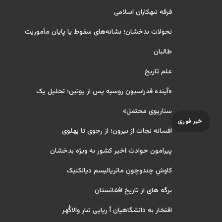
فرقه تبهکاران اسلامی
تحولات بدخشان؛ نشانه‌های سقوط یا پایان مأموریت
طالبان
علم تاریخ
«آینده فدراسیون روسیه پس از پوتین؛ تحلیل یک
سناریوی محتمل»
خبر فوری
افسانه نجات از بیرون؛ از رجوی تا پهلوی
پیرامون حوادث اخیر کشور به ویژه بدخشان
کاوشِ چندو‌چونِ ماتریالیسم دیالکتیک
برگه های از تاریخ افغانستان
افتخار به دانشگاهیان آ ریایی تبارِ والاگُهر