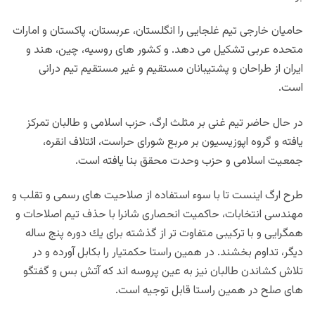
حاميان خارجى تيم غلجايى را انگلستان، عربستان، پاكستان و امارات
متحده عربى تشكيل مى دهد. و كشور هاى روسيه، چين، هند و
ايران از طراحان و پشتيبانان مستقيم و غير مستقيم تيم درانى
است.
در حال حاضر تيم غنى بر مثلث ارگ، حزب اسلامى و طالبان تمركز
يافته و گروه اپوزيسيون بر مربع شوراى حراست، ائتلاف انقره،
جمعيت اسلامى و حزب وحدت محقق بنا يافته است.
طرح ارگ اينست تا با سوء استفاده از صلاحيت هاى رسمى و تقلب و
مهندسى انتخابات، حاكميت انحصارى شانرا با حذف تيم اصلاحات و
همگرايى و با تركيبى متفاوت تر از گذشته براى يك دوره پنج ساله
ديگر، تداوم بخشند. در همين راستا حكمتيار را بكابل آورده و در
تلاش كشاندن طالبان نيز به عين پروسه اند كه آتش بس و گفتگو
هاى صلح در همين راستا قابل توجيه است.