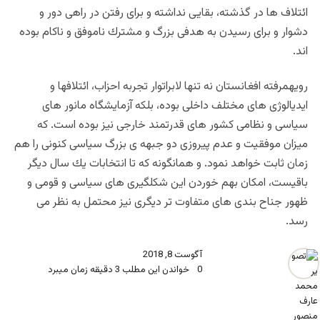
ائتلاف ها در گذشته، بقايى نداشته و براى رفتن در راهى دور و
دشوار و براى رسيدن به هدفى بزرگ و مشترك ناموفق و ناكام بوده
اند.
رويهمرفته افغانستان نه تنها لابراتوار تجربه احزاب، ائتلافها و
ايديالوژى هاى مختلف داخلى بوده، بلكه آزمايشگاه مانور هاى
سياسى و نظامى كشور هاى قدرتمند خارجى نيز بوده است. كه
ميزان موفقيت و عدم پيروزى دو جبهه ى بزرگ سياسى كنونى را هم
زمان ثابت خواهد نمود. و همانگونه كه تا انتخابات يك سال ديگر
باقيست، امكان بهم خوردن اين شكلگيرى هاى سياسى و قومى و
ظهور جناح بندى هاى متفاوت تر ديگرى نيز محتمل به نظر مى
رسد.
آگوست 8, 2018
0
خواندن این مطلب 3 دقیقه زمان میبرد