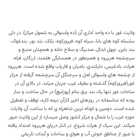
ولایت غور با ده واحد اداری آن (ده ولسوالی به شمول مرکز)، در دلی
سلسله کوه های بابا، سیاه کوه، فیروزکوه، بکک، بند بور، بندغوک،
بند باین، چهل ابدال، صدبرگ و سلاح خانه و همچنان منبع و
سرچشمه هریرود و همینطور در همسایگی هلمند، ارزگان، فراه،
هرات، بادغیس، دایکندی، بامیان و فاریاب واقع شده است. هریرود
از چشمه های ولسوالی لعل و سرجنگل آن سرچشمه گرفته از مرکز
غور(فیروزکوه) گذشته و بطرف غرب جریان میابد، در بالای آن در
ساحات غور تنها یک بند برق بنام (پوزلیچ) در حال ساخت و ساز
بوده که متاسفانه در روزهای اخیر کارآن نیمه کاره، توقف و تعطیل
شده است. دومین و کوتاه ترین شاهراه ی که با ساخت آن ولایات
حوزه غرب را با شمال و مرکز کشور وصل میسازد از این ولایت عبور
میکند. این سرک از هرات شروع، در کنار دریای هریرود امتداد یافته
با عبور از مناطق خوش آب و هوای و ساحات و آبدات تاریخی