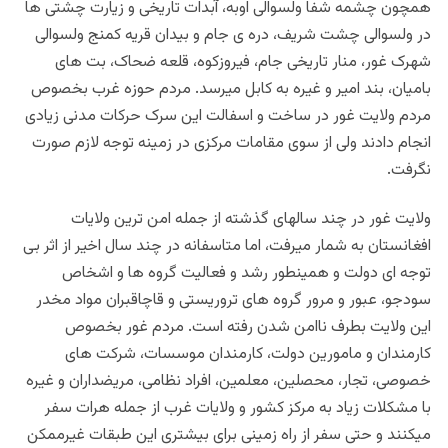
همچون چشمه شفا ولسوالی اوبه، آبدات تاریخی و زیارت چشتی ها
در ولسوالی چشت شریف، دره ی جام و بیدان قریه کمنج ولسوالی
شهرک غور، منار تاریخی جام، فیروزکوه، قلعه ضحاک، بت های
بامیان، بند امیر و غیره به کابل میرسد. مردم حوزه غرب بخصوص
مردم ولایت غور در ساخت و اسفالت این سرک حرکات مدنی زیادی
انجام دادند ولی از سوی مقامات مرکزی در زمینه توجه لازم صورت
نگرفت.
ولایت غور در چند سالهای گذشته از جمله امن ترین ولایات
افغانستان به شمار میرفت، اما متاسفانه در چند سال اخیر از اثر بی
توجه ای دولت و همینطور رشد و فعالیت گروه ها و اشخاص
سودجو، عبور و مرور گروه های تروریستی و قاچاقبران مواد مخدر
این ولایت بطرف ناامن شدن رفته است. مردم غور بخصوص
کارمندان و مامورین دولت، کارمندان موسسات، شرکت های
خصوصی، تجار، محصلین، معلمین، افراد نظامی، مریضداران و غیره
با مشکلات زیاد به مرکز کشور و ولایات غرب از جمله هرات سفر
میکنند و حتی سفر از راه زمینی برای بیشتری این طبقات غیرممکن