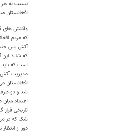
نسبت به هر زم
افغانستان می
واکنش های گس
که مردم افغان
آتش بس جنبه 
که شاید این 
است که باید 
مدیریت آتش ب
افغانستان می 
شد و دو طرف م
اعتماد میان 
تاریخی قرار 
شک که در مرح
دور از انتظار 