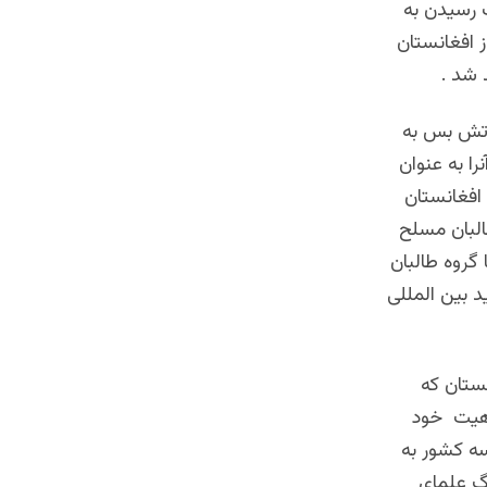
 رسیدن به
 افغانستان
شد .
آتش بس به
ا به عنوان
افغانستان
البان مسلح
گروه طالبان
د بین المللی
ستان که
ماهیت خود
سه کشور به
رگ علمای