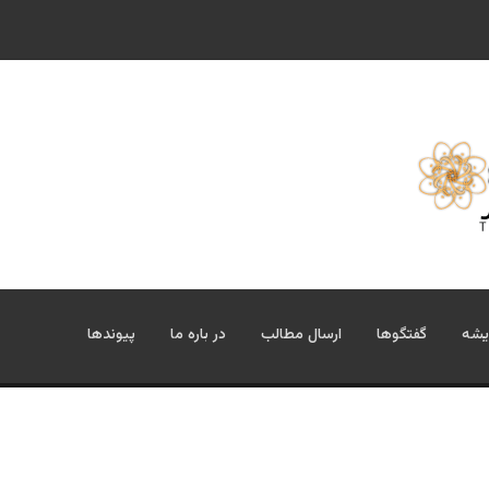
یشه
گفتگوها
ارسال مطالب
در باره ما
پیوندها