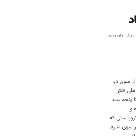
د
ز سوی دو
ملی آتش
ا پنجم عید
های
ه ، داعش و دیگر گروه ها از مجموعه 22 گروه تروریستی که
از سوی اشرف