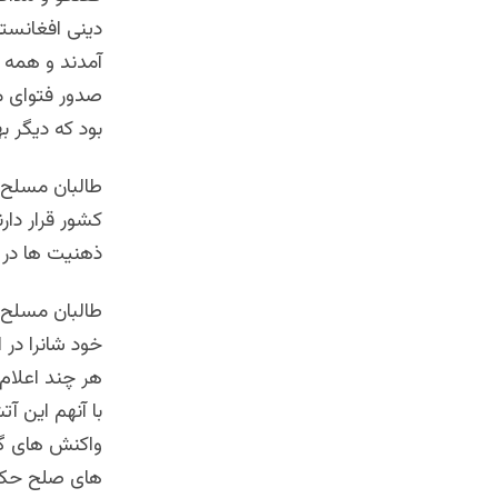
دینی افغانستا
آمدند و همه ب
صدور فتوای مت
بود که دیگر ب
طالبان مسلح 
کشور قرار دار
ذهنیت ها در م
طالبان مسلح 
خود شانرا در
هر چند اعلام
با آنهم این آ
واکنش های گس
های صلح حکوم