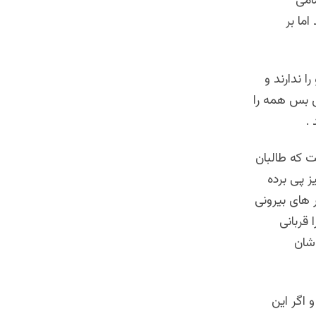
امی
ما بر
 ندارند و
ش بس همه را
.
 که طالبان
ز پی برده
های بیرونی
 قربانی
شان
 اگر این