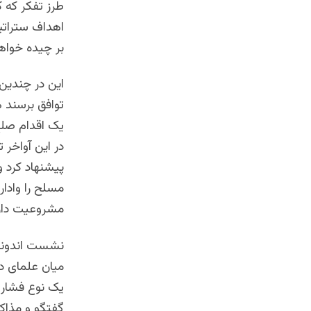
طرز تفکر که 
اهداف ستراتیژ
بر چیده خوا
این در چندین
توافق برسند ه
یک اقدام صلح
در این آواخر
پیشنهاد کرد 
مسلح را وادار
مشروعیت دارد
نشست اندونیز
میان علمای دی
یک نوع فشار 
گفتگو و مذاک