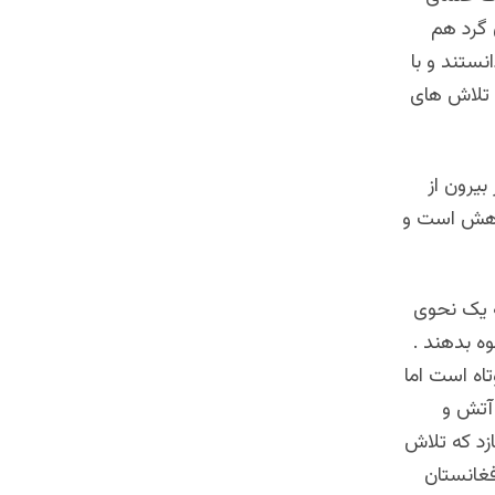
 گرد هم
نستند و با
ه تلاش های
یرون از
 کاهش است و
ه یک نحوی
ه بدهند .
اه است اما
 آتش و
زد که تلاش
فغانستان