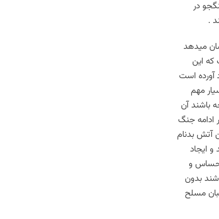
گجو در
 .
شان میدهد
 که این
 آورده است
یار مهم
 باشند آن
 ادامه جنگ
ن آتش بدنام
و ایجاد
 حساس و
اشند بدون
بان مسلح