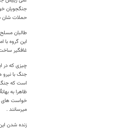
غنی رییس جمه
جنگجویان خود 
حملات شان بال
طالبان مسلح 
این گروه با ا
غافگیر ساخت 
چیزی که در ا
جنگ با نیرو ه
است که جنگ ا
ظاهرا به بهانۀ
خواست های شا
میرسانند .
زنده شدن این 