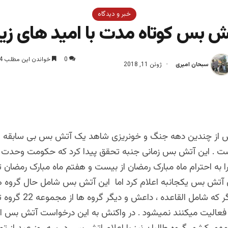
خبر و دیدگاه
ش بس کوتاه مدت با امید های زیا
0
خواندن این مطلب 4 دقیقه زمان میبرد
سبحان امیری
ژوئن 11, 2018
س از چندین دهه جنگ و خونریزی شاهد یک آتش بس بی سابقه ا
 . این آتش بس زمانی جنبه تحقق پیدا کرد که حکومت وحدت 
 به احترام ماه مبارک رمضان از بیست و هفتم ماه مبارک رمضان ت
ان آتش بس یکجانبه اعلام کرد اما این آتش بس شامل حال گروه 
تروریستی دیگر که شامل القاعد
 فعالیت میکنند نمیشود . در واکنش به این درخواست آتش بس 