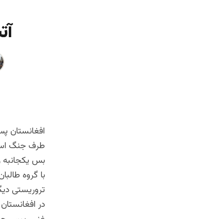
آت
افغانستان پ
طرف جنگ است
بس یکجانبه را
با گروه طالب
در افغانستان