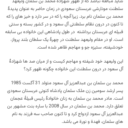
شاید مبالغه نباشد که از ظهور شهزاده محمد بن سلمان ولیعهد
سلطنت مونارشی عربستان سعودی در زمان حاضر به عنوان پدیدۀ
محمد بن سلمان نام برد. زیرا آنچه را که در سر دارد و خیز های را که
تا کنون در درون نظام سلطنتی آل سعود و در کشور بسته و سنتی
قبیله ای عربستان برداشته در طول پادشاهی این خانواده بی سابقه
است. او در مقام ولیعهد سلطنت در چهرۀ یک سلطان بلند پرواز،
خودشیفته، ستیزه جو و مهاجم ظاهر شده است.
این ولیعهد خود شیفته و مهاجم کیست و از میان صد ها شهزادۀ
آل سعود در درون سلطنت این خانواده چگونه ظهور کرد؟
محمد بن سلمان بن عبدالعزیز آل سعود متولد 31 آگست 1985
پسر ارشد سومین زن ملک سلمان پادشاه کنونی عربستان سعودی
است. مادر محمد بن سلمان به زنان خانوادۀ رئیس قبیلۀ عجمان
تعلق دارد. محمد بن سلمان در سال 2008 با ساره بنت مشهور بن
عبدالعزیز آل سعود ازدواج کرد و تا کنون صاحب سه فرزند به نام
های سلمان، فهدة و نورة می باشد.