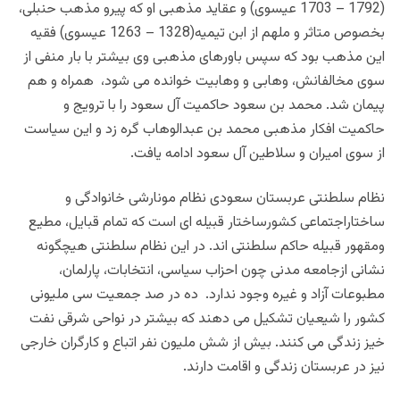
(1792 – 1703 عیسوی) و عقاید مذهبی او که پیرو مذهب حنبلی،
بخصوص متاثر و ملهم از ابن تیمیه(1328 – 1263 عیسوی) فقیه
این مذهب بود که سپس باورهای مذهبی وی بیشتر با بار منفی از
سوی مخالفانش، وهابی و وهابیت خوانده می شود، همراه و هم
پیمان شد. محمد بن سعود حاکمیت آل سعود را با ترویج و
حاکمیت افکار مذهبی محمد بن عبدالوهاب گره زد و این سیاست
از سوی امیران و سلاطین آل سعود ادامه یافت.
نظام سلطنتی عربستان سعودی نظام مونارشی خانوادگی و
ساختاراجتماعی کشورساختار قبیله ای است که تمام قبایل، مطیع
ومقهور قبیله حاکم سلطنتی اند. در این نظام سلطنتی هیچگونه
نشانی ازجامعه مدنی چون احزاب سیاسی، انتخابات، پارلمان،
مطبوعات آزاد و غیره وجود ندارد. ده در صد جمعیت سی ملیونی
کشور را شیعیان تشکیل می دهند که بیشتر در نواحی شرقی نفت
خیز زندگی می کنند. بیش از شش ملیون نفر اتباع و کارگران خارجی
نیز در عربستان زندگی و اقامت دارند.