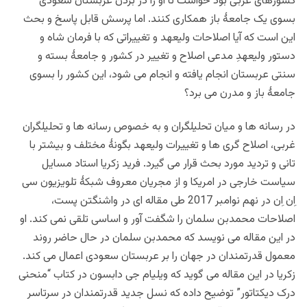
کشورهای غربی بود خواست تا او را در بردن عربستان سعودی
بسوی یک جامعۀ باز همکاری کنند. اما پرسش قابل پاسخ و بحث
این است که آیا اصلاحات ولیعهد و تغییراتی که با فرمان شاه و
دستور ولیعهدِ مدعی اصلاح و تغییر در کشور و جامعۀ بسته و
سنتی عربستان انجام یافته و انجام می شود، این کشور را بسوی
جامعۀ باز و مدرن می برد؟
در رسانه ها و میان تحلیلگران و به خصوص رسانه ها و تحلیلگران
غربی، اصلاح گری ها و تغییرات ولیعهد بگونۀ مختلف و بیشتر با
تانی و تردید مورد بحث قرار می گیرد. فرید زکریا استاد مسایل
سیاست خارجی در امریکا و از مجریان معروف شبکۀ تلویزیون سی
اِن اِن در نهم نوامبر 2017 طی مقاله ای در واشنگتن پست،
اصلاحات محمدبن سلمان را شگفت آور و اساسی تلقی نمی کند. او
در این مقاله می نویسد که محمدبن سلمان در حال حاضر روند
معمول قدرتمندان در جهان را بر عربستان سعودی اعمال می کند.
زکریا در این مقاله می گوید که ویلیام جی دابسون در کتاب “منحنی
درک دیکتاتور” توضیح داده که نسل جدید قدرتمندان در سرتاسر