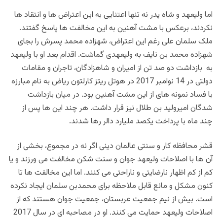
اما ولیعهد و شاه پدر نه تنها اعتنایی به این اعتراض ها و انتقاد ها
نکردند، برعکس با مشت آهنین به این مخالفت ها پاسخ گفتند.
ملک سلمان علی رغم این اعتراض، شهزاده محمد پسرش را بجای
شهزاده محمد بن نایف به ولیعهدی گماشت. اقدام بعد او با ولیعهد
به بازداشت دو صد تن از امیران و شاهزادگان، تاجران و مقامات
دولتی در 14 نوامبر 2017 در هوتل ریتز کارلتون ریاض به نام مبارزه
با فساد نمونه های از این مشت آهنین بود. در میان بازداشت
شدگان امیرولید بن طلال نیز قرار داشت. هر چند این ها پس از
چند ماه با پرداخت یکصد ملیارد دالر رها شدند.
قشر محافظه کار و سنتی عالمان دینی اگر نه در مجموع، بخشی از
آن ها با اصلاحات ولیعهد جوان و سنت شکن مخالفت می ورزند و یا
کم از کم اظهار نارضایتی و ناراحتی می کنند. اما این مخالفت ها تا
کنون مشکل و مانع قابل ملاحظه برای محمدبن سلمان ایجاد نکرده
است. بیش از نیم جمعیت عربستان، جمعیت جوان هستند که از
اصلاحات ولیعهد حمایت می کنند. او در مصاحبه ای در سال 2017