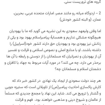
گروه های تروریست سنی.
2 – اردوگاه میانه رو مانند مصر، امارات متحده عربی، بحرین،
عمان. (و البته کشور خودش)
اما وقتی ولیعهد سعودی به این نشریه می گوید که ما با یهودیان
هیچگونه مشکلی نداریم و همسایۀ پیامبراسلام یهود بود و یکی از
زنانش نیز یهودی بود و یهودیان حق دارند کشور خود(اسراییل) را
داشته باشند، او با منابع اصلی و نصوص اسلامی و قرائت و تفسیر
آن از یهودیان و نصرانیان که مسلمانان را از دوستی و رابطه با آن ها
برحذر می دارد، چه می کند؟ در مورد آیات مربوط به جهاد با کافران و
دشمنان اسلام و مسلمانان چه؟
هر چند دولت سعودی از ایجاد یک نهادی در کشور خبر داد که
کارش پاکسازی احادیث پیامبر(ص) از تاویلاتی است که ستیزه جویی
و کُشتار را ترویج می کند. شاید این نهاد یا مجمع جدیدی که مسلماً
از عالمان و شیوخ دینی و مذهبی خواهند بود، فهم و قرائت