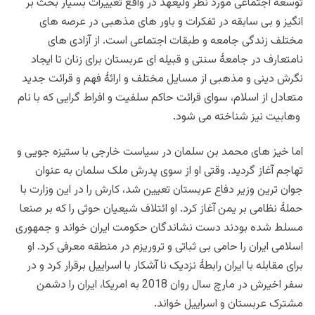
توسعۀ اجتماعی مورد نظر ولیعهد در واقع تغییرات بسیار بحث بر
انگیز و بی سابقه در تفکرات و باور های مذهبی در عرصه های
مختلف زندگی جامعه و طبقات اجتماعی است. از آزادی های
نامتعارف در جامعۀ سنتی و قبیله ای عربستان برای زنان تا ایجاد
نگرش دینی و مذهبی از مسایل مختلف و ارائۀ فهم و قرائت جدید
متعادل از اسلام، سوای قرائت حاکم سلفیت و افراط گرایی که با نام
وهابیت نیز شناخته می شود.
اما خیز های محمد بن سلمان در سیاست خارجی با ستیزه جویی و
تهاجم آغاز گردید. وقتی او از سوی پدرش ملک سلمان به عنوان
جوان ترین وزیر دفاع عربستان تعیین شد، کارش را در این وزارت با
حملۀ نظامی بر یمن آغاز کرد. او ائتلاف شیعیان حوثی را که بر صنعا
مسلط شده بودند دست نشاندگان حکومت ایران خواند و جمهوری
اسلامی ایران را حامی بی ثباتی و تروریزم در منطقه معرفی کرد. او
برای مقابله با ایران رابطۀ نزدیک نا آشکار با اسراییل برقرار کرد و در
سفر اخیرش در مارچ سال روان 2018 به امریکا، ایران را دشمن
مشترک عربستان و اسراییل خواند.