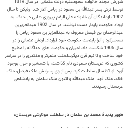
شورش مجدد خانواده سعودعلیه دولت عثمانی در سال 1819
توسط ترکی پسر عبدالله بن سعود در ریاض آغاز شد. ولیکن تا سال
1902 بازماندگان آن خانواده علی الرغم پیروزی هایی در جنگ، به
ایجاد حکومت پایدار دست نیافتند. در سال 1902 عبدالعزیزبن
عبدالرحمان بن فیصل معروف به عبدالعزیز بن سعود ریاض را
تسخیرکرد و آنرا پایتخت حکومت خود قرارداد. ارتش عثمانی را در
سال 1906 شکست داد. امیران و حکومت های جداگانه را مطیع
خود ساخت و تا نیم قرن دیگرسلطنت متمرکز و مقتدری را در سراسر
کشوری که عربستان سعودی نام گذاشت، با شمشیر و خون بوجود
آورد. او 51 سال سلطنت کرد. پس از وی پسرانش ملک فیصل، ملک
خالد، ملک فهد، ملک عبدالله و اکنون ملک سلمان به پادشاهی
عربستان رسیدند.
ظهور پدیدۀ محمد بن سلمان در سلطنت مونارشی عربستان: