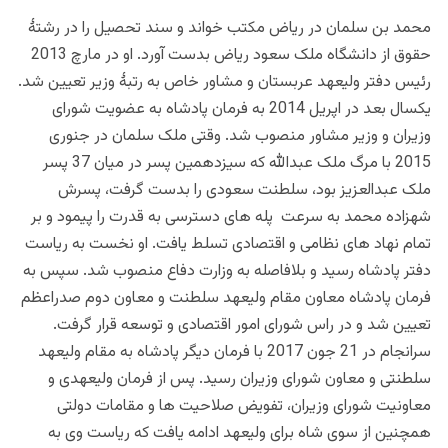
محمد بن سلمان در ریاض مکتب خواند و سند تحصیل را در رشتۀ
حقوق از دانشگاه ملک سعود ریاض بدست آورد. او در مارچ 2013
رئیس دفتر ولیعهد عربستان و مشاور خاص به رتبۀ وزیر تعیین شد.
یکسال بعد در اپریل 2014 به فرمان پادشاه به عضویت شورای
وزیران و وزیر مشاور منصوب شد. وقتی ملک سلمان در جنوری
2015 با مرگ ملک عبدالله که سیزدهمین پسر در میان 37 پسر
ملک عبدالعزیز بود، سلطنت سعودی را بدست گرفت، پسرش
شهزاده محمد به سرعت پله های دسترسی به قدرت را پیمود و بر
تمام نهاد های نظامی و اقتصادی تسلط یافت. او نخست به ریاست
دفتر پادشاه رسید و بلافاصله به وزارت دفاع منصوب شد. سپس به
فرمان پادشاه معاون مقام ولیعهد سلطنت و معاون دوم صدراعظم
تعیین شد و در راس شورای امور اقتصادی و توسعه قرار گرفت.
سرانجام در 21 جون 2017 با فرمان دیگر پادشاه به مقام ولیعهد
سلطنتی و معاون شورای وزیران رسید. پس از فرمان ولیعهدی و
معاونیت شورای وزیران، تفویض صلاحیت ها و مقامات دولتی
همچنین از سوی شاه برای ولیعهد ادامه یافت که ریاست وی به