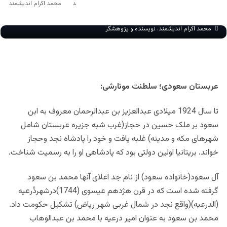
محمد اکرام اندیشمند
محمد اکرام اندیشمند، نویسنده و پژوهشگر
عربستان سعودی؛ سلطنت مونارشی:
تا سال 1924 میلادی عبدالعزیز بن عبدالرحمان معروف به ابن
سعود بر ملک حسین در حجاز(غرب شبه جزیره عربستان شامل
شهرهای مکه و مدینه) غلبه یافت و خود را پادشاه نجد وحجاز
خواند. بریتانیا اولین دولتی بود که پادشاهی او را به رسمیت شناخت.
آل سعود(خانواده سعود) از نام جد اعلای آنها محمد بن سعود
گرفته شده است که در قرن هژدهم عیسوی (1744)درشهردُرعیه
(الدرعیه)(واقع نجد در شمال غربی شهر ریاض) تشکیل حکومت داد.
محمد بن سعود به عنوان امیر درعیه با محمد بن عبدالوهاب