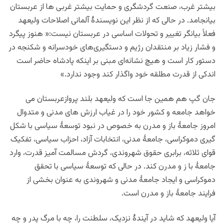
بیشتر غرب، صنعت گردشگری و حمایت بیشتر غربی ها از عربستان
بیانجامد. در حالی که از نظر این نویسندۀ آلمانی اصلاحات ولیعهد
فعلاً بیانگر تغییر و تحولات اساسی در عربستان نیست:«
هنوز پیگرد
و فشار زیاد بر منتقدان رژیم و دستگیری‌های خودسرانه و شکنجه در
دستور کار است و هیچ نشانه‌ای مبنی بر اینکه پادشاه حاضر است
اندکی از قدرت مطلقه خود واگذار کند وجود ندارد.»
جان گپ هم همین جا است که ولیعهد بلند پروازعربستان می
خواهد جامعه و کشور خود را در غیاب ارزش های مدنی و متدوال
امروز جامعۀ باز و مدرن به خصوص در نبود توسعۀ سیاسی با شکل
گیری دموکراسی، جامعۀ مدنی، انتخابات آزاد، احزاب سیاسی، تفکیک
قوای ثلاثه، برابری حقوق شهروندی، گردش مسالمت آمیز قدرت، وارد
جامعۀ با ز و مدرن کند. در حالی که توسعۀ سیاسی با تحقق
دموکراسی و ایجاد جامعۀ مدنی و شهروندی به عنوان بخشی از
فرایند جامعۀ باز و مدرن است.
آیا ولیعهد که شاید در آیندۀ نزدیک، سلطنت را، چه با مرگ پدر و چه