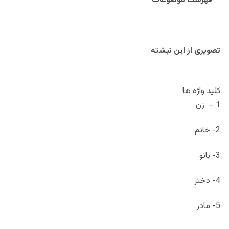
فهرست موضوعات
تصویری از این نبشته
کلید واژه ها
1 – زن
2- خانم
3- بانو
4- دختر
5- مادر