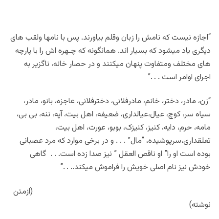
“اجازه نیست که نامش را زبان وقلم بیاورند. پس با نامها ولقب های
دیگری یاد میشود که بسیار اند. همانگونه که چـهره اش را با پارچه
های مختلف ومتفاوت پنهان میکنند و در حصار خانه، ناگزیر به
اجرای اوامر است . . .”
“زن، مادر، دختر، خانم، مادرفلانی، دخترفلانی، عاجزه، بانو، مادر،
سیاه سر، کوچ، عیال،عیالداری، ضعیفه، اهل بیت، آپه، ننه، بی بی،
مامه، حرم، دایه، کنیز، کنیزک، بوبو، عورت، اهل بیت،
تعلقداری،سرپوشیده، “مال” . . . و در برخی موارد که مرد عصبانی
بوده است او را” او ناقص العقل ” نیز صدا زده است. . . گاهی
خودش نیز نام اصلی خویش را فراموش میکند.. . .”
(ازمتن
نوشته)