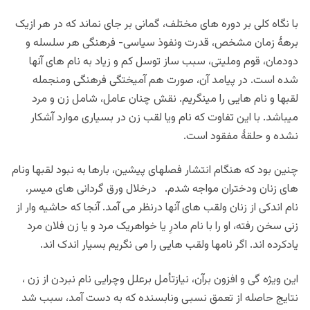
با نگاه کلی بر دوره های مختلف، گمانی بر جای نماند که در هر ازیک
برهۀ زمان مشخص، قدرت ونفوذ سیاسی- فرهنگی هر سلسله و
دودمان، قوم وملیتی، سبب ساز توسل کم و زیاد به نام های آنها
شده است. در پیامد آن، صورت هم آمیختگی فرهنگی ومنجمله
لقبها و نام هایی را مینگریم. نقش چنان عامل، شامل زن و مرد
میباشد. با این تفاوت که نام ویا لقب زن در بسیاری موارد آشکار
نشده و حلقۀ مفقود است.
چنین بود که هنگام انتشار فصلهای پیشین، بارها به نبود لقبها ونام
های زنان ودختران مواجه شدم. درخلال ورق گردانی های میسر،
نام اندکی از زنان ولقب های آنها درنظر می آمد. آنجا که حاشیه وار از
زنی سخن رفته، او را با نام مادرِ یا خواهریک مرد و یا زن فلان مرد
یادکرده اند. اگر نامها ولقب هایی را می نگریم بسیار اندک اند.
این ویژه گی و افزون برآن، نیازتأمل برعلل وچرایی نام نبردن از زن ،
نتایج حاصله از تعمق نسبی ونابسنده که به دست آمد، سبب شد