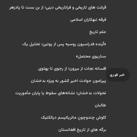
قرائت های تاریخی و فراتاریخی دینی؛ از بن بست تا پادزهر
فرقه تبهکاران اسلامی
علم تاریخ
«آینده فدراسیون روسیه پس از پوتین؛ تحلیل یک
سناریوی محتمل»
افسانه نجات از بیرون؛ از رجوی تا پهلوی
خبر فوری
پیرامون حوادث اخیر کشور به ویژه بدخشان
تحولات بدخشان؛ نشانه‌های سقوط یا پایان مأموریت
طالبان
کاوشِ چندو‌چونِ ماتریالیسم دیالکتیک
برگه های از تاریخ افغانستان