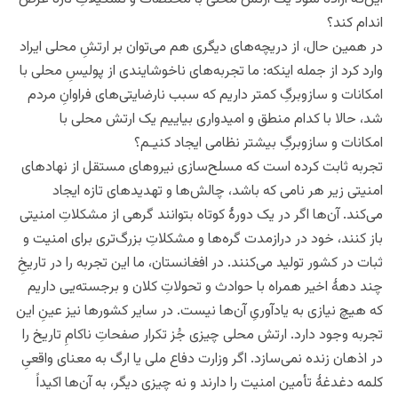
اندام کند؟
در همین حال، از دریچه‌های دیگری هم می‌توان بر ارتشِ محلی ایراد
وارد کرد از جمله این‎که: ما تجربه‌های ناخوشایندی از پولیسِ محلی با
امکانات و سازوبرگِ کمتر داریم که سبب نارضایتی‌های فراوانِ مردم
شد، حالا با کدام منطق و امیدواری بیاییم یک ارتش محلی با
امکانات و سازوبرگِ بیشتر نظامی ایجاد کنیـم؟
‌تجربه ثابت کرده است که مسلح‌سازی نیروهای مستقل از نهادهای
امنیتی زیر هر نامی که باشد، چالش‌ها و تهدیدهای تازه ایجاد
می‌کند. آن‌ها اگر در یک دورۀ کوتاه بتوانند گرهی از مشکلاتِ امنیتی
باز کنند، خود در درازمدت گره‌ها و مشکلاتِ بزرگ‌تری برای امنیت و
ثبات در کشور تولید می‌کنند. در افغانستان، ما این تجربه را در تاریخِ
چند دهۀ اخیر همراه با حوادث و تحولاتِ کلان و برجسته‌یی داریم
که هیچ نیازی به یادآوریِ آن‌ها نیست. در سایر کشورها نیز عینِ این
تجربه وجود دارد. ارتش محلی چیزی جُز تکرار صفحاتِ ناکامِ تاریخ را
در اذهان زنده نمی‌سازد. اگر وزارت دفاع ملی یا ارگ به معنای واقعیِ
کلمه دغدغۀ تأمین امنیت را دارند و نه چیزی دیگر، به آن‌ها اکیداً