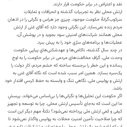
نقد و اعتراض در برابر حکومت قرار دارند.
ارتش محلی نظر به تجربیاتِ گذشته و انحرافات و تمایلاتِ
سرکوب‌گرانۀ حکومت موجود، چیزی جز هراس و نگرانی را در اذهانِ
مردم زنده نمی‌سازد. این نگرانی وجود دارد که آقای غنی از ارتش
محلی همانند شرکت‌های امنیتی سود بجوید و در پوشش آن‌،
عملیات‌ها و برنامه‌های سرّیِ خود را به پیش ببرد.
در چند سال گذشته، ناکامی‌ها و عهدشکنی‌هایِ پیاپیِ حکومت
وحدت ملی، گرافِ مخالفت‌های مردمی در برابر حکومت را به اوج
رسانده و این خطر را برجسته ساخته که خشم مردم، کارِ دولت را
یک‌سره بسازد. همین امر سبب شده است که نگاه آقای غنی به
ارتش و پولیس ملی، نگاهی تنگ و وابسته به حفظ کرسیِ اقتدارِ خود
باشد.
اگر حکومت این تحلیل‌ها و نگرانی‌ها را بی‌اساس می‌خواند، پرسشِ
ما این است که به‌جای تأسیس ارتش محلی، چرا به توسعه و تجهیزِ
کیفی و کمیِ ارتش ملی پرداخته نمی‌شود؟ نکتۀ مهمِ دیگر این است
که چرا صلاحیت تأمین امنیتِ محلات به پولیس واگذار نمی‌شود تا
این‌که اراده شود یک ارتش محلی با مختصات و تشکیلاتِ تازه عرض