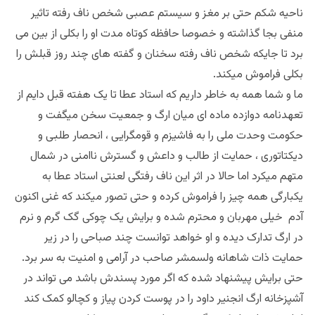
ناحیه شکم حتی بر مغز و سیستم عصبی شخص ناف رفته تاثیر
منفی بجا گذاشته و خصوصا حافظه کوتاه مدت او را بکلی از بین می
برد تا جایکه شخص ناف رفته سخنان و گفته های چند روز قبلش را
بکلی فراموش میکند.
ما و شما همه به خاطر داریم که استاد عطا تا یک هفته قبل دایم از
تعهدنامه دوازده ماده ای میان ارگ و جمعیت سخن میگفت و
حکومت وحدت ملی را به فاشیزم و قومگرایی ، انحصار طلبی و
دیکتاتوری ، حمایت از طالب و داعش و گسترش ناامنی در شمال
متهم میکرد اما حالا در اثر این ناف رفتگی لعنتی استاد عطا به
یکبارگی همه چیز را فراموش کرده و حتی تصور میکند که غنی اکنون
آدم خیلی مهربان و محترم شده و برایش یک چوکی گک گرم و نرم
در ارگ تدارک دیده و او خواهد توانست چند صباحی را در زیر
حمایت ذات شاهانه ولسمشر صاحب در آرامی و امنیت به سر برد.
حتی برایش پیشنهاد شده که اگر مورد پسندش باشد می تواند در
آشپزخانه ارگ انجنیر داود را در پوست کردن پیاز و کچالو کمک کند