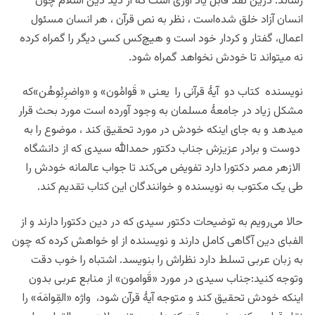
رساند. درین نقد قابل یاد آوری است که از دید دین اسلام چون
انسان آزاد خلق شده‌است ، نظر به نص قرآن ، هر انسان مسئول
اعمال، گفتار و کردار خود است و هیچ‌کس کسی دیگر را گمراه کرده
نه میتواند تا خودش نخواهد گمراه شود.
نویسنده کتاب دو آیۀ قرآنی را یعنی « قَوامُون» و «واضرِبُوهُن»که
مشکل زیاد در جامعۀ مسلمان به وجود آورده است مورد بحث قرار
میدهد و به جای اینکه خودش در مورد تحقیق کند ، موضوع را به
دوست و برادر عزیزش جناب دکتور حمدالله سیدی که از دانشگاه
الازهر مصر دکتورا دارد تفویض می‌کند تا جواب عالمانه خودش را
طی یک مکتوب به نویسنده و خوانندگان این کتاب تقدیم کند.
حالا می‌رویم به توضیحات دکتور سیدی که در دین دکتورا دارند و از
الفبای دین آگاهی کامل دارند و نویسنده از او خواهش کرده که چون
به زبان عربی تسلط دارد نظراش را بنویسد. اشتباه را خوب دقت
وتوجه کنید:جناب سیدی در مورد «قَوامون» از منابع عربی بدون
اینکه خودش تحقیق کند و متوجه آیۀ قرآن شود، واژه «القِوامَهَ» را