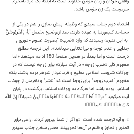
واقعی مردان و زنان مؤمن خداوند است نه اینکه یک مرد نامحرم
سرپرست یک زن مؤمن باشد.
اشتباه دوم جناب سیدی که وظیفه پیش نمازی را هم در یکی از
مساجد کلیفورنیا به عهده دارند، بعد ازتوضیح مفصل آیۀ وَٱضۡرِبُوهُنَّ‌ۖ
به این نتیجه رسیدند که واژه «ضرب» “بصورت عموم «دوری و
جدایی و عدم توجه و بی‌اعتنایی میباشد». این ترجمه مطلق
درست است و اما بعداً، در همین صفحۀ 180 ادامه میدهد «اما
مفهوم کلی «ضرب زوجه» در آیت مبارکه برای زوجه نیست که در
چوکات شریعت اسلامی مطیع و فرمانبردار شوهر بوده باشد. بلکه
مفهوم “ضرب زوجه” برای زوجۀ است که “ناشز” و نافرمان از چوکات
اسلامی بوده باشد اما هرگاه به چوکات اسلامی برگشت در پایان
آیت میگوید “ فَإِنۡ أَطَعۡنَڪُمۡ فَلَا تَبۡغُواْ عَلَيۡہِنَّ سَبِيلاً‌ۗ إِنَّ ٱللَّهَ
كَانَ عَلِيًّ۬ا ڪَبِيرً۬ا
». و آیه ترجمه شده است «و اگر از شما پیروی کردند، راهی برای
تعدی و تجاوز و ظلم بر آن‌ها نجویید». معنی سخن جناب سیدی