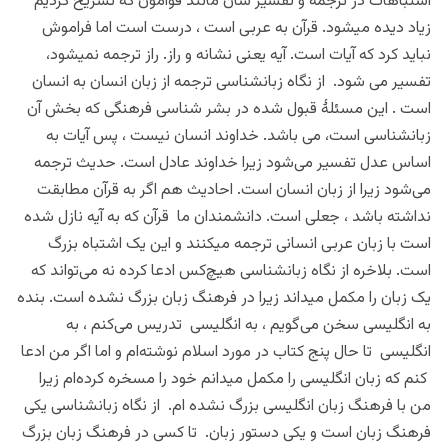
اشتباهات در ترجمه و تفسیر شان مانند قَوامون که تشریح کردیم
زیاد دیده میشود. قرآن به عربی است ، درست است اما فراموش
نباید کرد که آیات است. آیه یعنی نشانه و راز. راز ترجمه نمیشود،
تفسیر می شود. از نگاه زبانشناسی ترجمه از زبان انسان به انسان
است . این مسئلۀ قبول شده در بشر شناسی فرهنگی که بخش آن
زبانشناسی است، می باشد. خداوند انسان نیست ، پس آیات به
اساس عدل تفسیر می‌شود زیرا خداوند عادل است. حدیث ترجمه
می‌شود زیرا از زبان انسان است. احادیث هم اگر به قرآن مطابقت
نداشته باشد ، جعلی است. دانشمندان ما قرآن که به آیه نازل شده
است با زبان عربی انسانی ترجمه میکنند و این یک اشتباه بزرگ
است. بلاخره از نگاه زبانشناسی هیچ‌کس ادعا کرده نه می‌تواند که
یک زبان را مکمل میداند زیرا در فرهنگ زبان بزرگ نشده است. بنده
به انگلیسی سخن می‌گویم ، به انگلیسی تدریس می‌کنم ، به
انگلیسی تا حال پنج کتاب در مورد اسلام نوشته‌ام و اما اگر من ادعا
کنم که زبان انگلیسی را مکمل میدانم خود را مسخره کرده‌ام زیرا
من با فرهنگ زبان انگلیسی بزرگ نشده ام. از نگاه زبانشناسی یکی
فرهنگ زبان است و یکی دستور زبان. تا کسی در فرهنگ زبان بزرگ