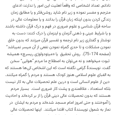
نادانم. تعداد اشخاصی که واقعاً اهلیت این امور را ندارند؛ ادعای
مترجم و مفسر نموده و زیر نام شاید روشن‌فکر و یا مطابق زمان
زندگی کردن بدون اینکه زبان قرآن را بدانند و یا معلومات عالی در
ساحه قرآن شناسی و علوم ضروری در فهم و درک قرآن داشته باشند
و یا شرایط عینی و ذهنی آنزمان و اینزمان را درک کنند؛ دست به
نوشتار و گفتاری زیر نام ترجمه و تفسیر قرآن میزنند که بدون خلق
نمودن مشکلات و تا حدی گمراه نمودن نفعی از آن میسر نمیباشد”
(صفحه 174-75). روش تحقیق یا «میتودولوژی ریسرچ» همیشه
ثبوت میخواهد و نه می‌توان به اصطلاح ما مردم “هوایی” سخن
گفت. نویسندۀ گرامی نگفته است که این اشخاص کی‌ها هستند که
به الفبای علوم اسلامی هنوز کودک هستند و مردم را گمراه میکنند.
دین از علوم انسانی است و درین علم تحصیلات عالی به کار نیست
بلکه استعداد ، علاقمندی و پشت کار ضروری است. بسیار مردم
هستند که بدون تحصیلات عالی دینی قرآن را از بر کرده‌اند و احادیث
را آموختند و حتی امروز امام مسجد شده‌اند و مردم به ایشان در
نماز به شمول نویسندۀ کتاب اقتدا میکنند. اینها تحصیلات عالی