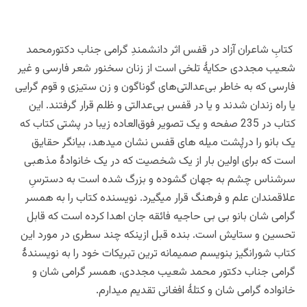
کتابِ شاعران آزاد در قفس اثر دانشمندِ گرامی جناب دکتورمحمد
شعیب مجددی حکایۀ تلخی است از زنان سخنور شعر فارسی و غیر
فارسی که به خاطر بی‌عدالتی‌های گوناگون و زن ستیزی و قوم گرایی
یا راه زندان شدند و یا در قفس بی‌عدالتی و ظلم قرار گرفتند. این
کتاب در 235 صفحه و یک تصویر فوق‌العاده زیبا در پشتی کتاب که
یک بانو را درپُشت میله های قفس نشان میدهد، بیانگر حقایق
است که برای اولین بار از یک شخصیت که در یک خانوادۀ مذهبی
سرشناس چشم به جهان گشوده و بزرگ شده است به دسترسِ
علاقمندان علم و فرهنگ قرار میگیرد. نویسنده کتاب را به همسر
گرامی شان بانو بی بی حاجیه فائقه جان اهدا کرده است که قابل
تحسین و ستایش است. بنده قبل ازینکه چند سطری در مورد این
کتاب شورانگیز بنویسم صمیمانه ترین تبریکات خود را به نویسندۀ
گرامی جناب دکتور محمد شعیب مجددی، همسر گرامی شان و
خانواده گرامی شان و کتلۀ افغانی تقدیم میدارم.