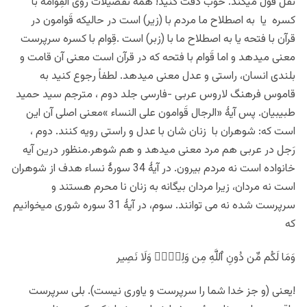
نقل قول میکند. خوب دقت کنید! همه تفصیلات روی القِوامه با
کسره یا به اصطلاح ما مردم با (زیر) است در حالیکه قَوامون در
قرآن با فتحه یا به اصطلاح ما با (زبر) است .قِوام با کسره سرپرست
معنی میدهد و اما قَوام با فتحه که در قرآن است معنی آن قامت و
بلندی انسان، راستی و عدل معنی میدهد. لطفاً رجوع کنید به
قاموس فرهنگ لاروس عربی -فارسی جلد دوم ، مترجم سید حمید
طبیبیان. پس آیۀ «الرجال قَوامون علی النساء »معنی اصلی آن این
است که: شوهران با زنان شان با عدل و راستی رویه کنند. دوم ،
رَجل در عربی هم مرد معنی میدهد و هم شوهر.منظور درین آیه
خانواده است نه مردم بیرون. در آیۀ 34 سورۀ نساء هدف از شوهران
است نه مردان، زیرا مردان بیگانه به زنان نا محرم هستند و
سرپرست شده نه می توانند. سوم، در آیۀ 31 سوره شوری میخوانیم
که
وَمَا لَكُم مِّن دُونِ ٱللَّهِ مِن وَلِىٍّ۬ وَلَا نَصِير
!یعنی (و جز خدا شما را سرپرست و یاوری نیست). بلی سرپرست