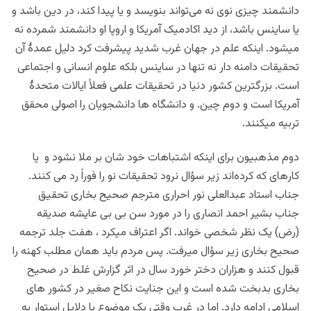
دانشمند چیزی نوی نه می‌تواند بنویسد و یا پیدا کند، در دین باشد و
یا ساینس باشد، از دید اکادمیک آمریکا و اروپا او دانشمند شمرده نه
میشود. اینکه علم در جهان غرب شدید پیشرفت کرد دلیل عمدۀ آن
تحقیقات دامنه دار نه تنها در ساینس بلکه علوم انسانی و اجتماعی
است. بزرگترین کشور دنیا در تحقیقات علمی فعلاً ایالات متحدۀ
آمریکا است و دوم چین. و دانشگاه‌ ها دانشجویان را اصولی محقق
تربیه میکنند.
دوم مذهبیون برای اینکه اشتباهات خود شان بر ملا نشود و یا
کارهای که کرده‌اند زیر سؤال نرود تحقیقات نو را فوراً رد می کنند.
جناب استاد عبدالعلی نور احراری مترجم صحیح بخاری تحقیق
جناب بشیر احمد انصاری را در مورد سن بی بی عایشه صدیقه
(رض) یک نظر شخصی خواند. اگر اعتراف میکرد ، هفت جلد ترجمه
صحیح بخاری زیر سؤال میرفت. پس مردم باید همان مطلب کهنه را
قبول کنند و هزاران دختر خورد سال در اثر گزارش غلط در صحیح
بخاری بدبخت شده است و این جنایت نکاح صغیر در کشور های
اسلامی ادامه دارد. اما در غرب وقتی یک موضوع با دلایل استوار به