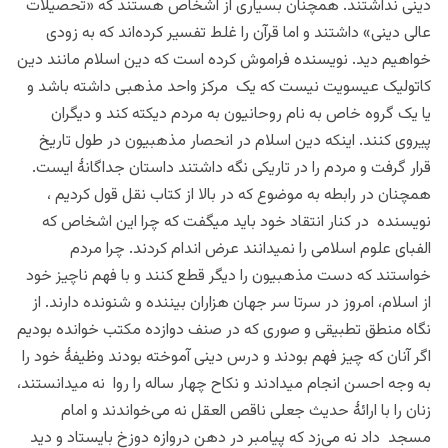
دینی نداشتند. همچنان بسیاری از اشخاص هستند که «تحصیلات
عالی دینی» داشتند و اما قرآن را غلط تفسیر کرده‌اند که به زودی
خواهیم دید. نویسنده فراموش کرده است که دین اسلام مانند دین
کاتولیک عیسویت نیست که یک مرکز واحد مذهبی داشته باشد و
یا یک گروه خاص به نام روحانیون به مردم دیکته کند و دیگران
پیروی کنند. اینکه دین اسلام در انحصار مذهبیون در طول تاریخ
قرار گرفت و مردم را در تاریکی نگه داشتند داستان جداگانۀ ایست.
همچنان در رابطه به موضوع که در بالا از کتاب نقل قول کردیم ،
نویسنده در کنار انتقاد خود باید میگفت که چرا این اشخاص که
الفبای علوم اسلامی را نمیدانند عرض اندام کردند. چرا مردم
خواستند که دست مذهبیون را دیگر قطع کنند و با فهم ناچیز خود
از اسلام، امروز در سرتا سر جهان هزاران بیننده و شنونده دارند. از
نگاه منطق تطبیقی و صوری که در صنف دوازده مکتب خوانده بودیم
اگر آنان که چیز فهم بودند و درس دینی آموخته بودند وظیفۀ خود را
به وجه احسن انجام میدادند و نکاح چهار ساله را روا نه میدانستند،
زنان را با ارائۀ حدیث جعلی ناقص العقل نه می‌خواندند و امام
مسجد داد نه می‌زد که پیامبر در دهن دروازه دوزخ بایستاد و دید