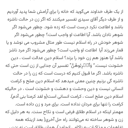
از یک طرف خداوند می‌گوید که خانه را برای آرامش شما پدید آوردیم
و از طرف دیگر آقای سیدی تفسیر میکنند که اگر زن در حالت ناشزه
باشد و اطاعت نکرد درست است که زده شود. چطور می‌شود اگر
شوهر نادان باشد. آیا اطاعت او واجب است؟ چطور می‌شود اگر
شوهر خودش در راه اسلام نیست طور مثال مشروب می نوشد و یا
قمار می‌زند آیا اطاعت او واجب است؟ چطور می‌شود اگر مرد ناشز
باشد آیا هنوز هم زن خود را بزند؟ اسلام دین عدالت است ، دین
خشونت نیست.” وَٱضۡرِبُوهُنَّ‌“ تفسیر آن جدایی از زن است حتی که
ناشزه باشد. اگر ما قبول کنیم که درست است که زن را در حالت
ناشزه گی بزنیم چنین معنی میدهد که اسلام دین صلح و کرامت
انسانی نیست و دین وحشت و دهشت و خشونت است ، در حالیکه
اسلام دین صلح است ، کرامت انسانی است(و لقد کرمنا بنی آدم).
کرامت را تنها برای مردان نداده است. برای مرد و زن داده است.
مهمتر اینکه در اسلام طلاق فرض است و نکاح سنت. به هر دلیل که
زن و شوهر ساخته نه می‌توانند راه حل آخری( بعد ازینکه همه
تفاهمات و مذاکرات به ناکامی انجامد)، همان طلاق است نه زدن ،