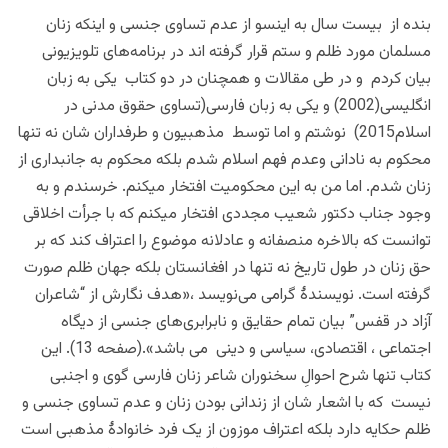
بنده از بیست سال به اینسو از عدم تساوی جنسی و اینکه زنان
مسلمان مورد ظلم و ستم قرار گرفته اند در برنامه‌های تلویزیونی
بیان کردم و در طی مقالات و همچنان در دو کتاب یکی به زبان
انگلیسی(2002) و یکی به زبان فارسی(تساوی حقوق مدنی در
اسلام2015) نوشتم و اما توسط مذهبیون و طرفداران شان نه تنها
محکوم به نادانی وعدم فهم اسلام شدم بلکه محکوم به جانبداری از
زنان شدم. اما من به این محکومیت افتخار میکنم. خرسندم و به
وجود جناب دکتور شعیب مجددی افتخار میکنم که با جرأت اخلاقی
توانست که بالاخره منصفانه و عادلانه موضوع را اعتراف کند که بر
حق زنان در طول تاریخ نه تنها در افغانستان بلکه جهان ظلم صورت
گرفته است. نویسندۀ گرامی می‌نویسد ،«هدف نگارش از “شاعران
آزاد در قفس” بیان تمام حقایق و نابرابری‌های جنسی از دیگاه
اجتماعی ، اقتصادی، سیاسی و دینی می باشد».(صفحه 13). این
کتاب تنها شرح احوالِ سخنوران شاعر زنان فارسی گوی و اجنبی
نیست که با اشعار شان از زندانی بودن زنان و عدم تساوی جنسی و
ظلم حکایه دارد بلکه اعتراف موزون از یک فرد خانوادۀ مذهبی است