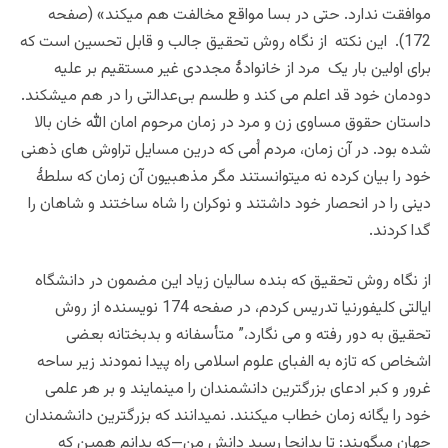
موافقت ندارد. حتی در بسا مواقع مخالفت هم میکند» (صفحه
172). این نکته از نگاه روش تحقیق جالب و قابل تحسین است که
برای اولین بار یک مرد از خانوادۀ مجددی غیر مستقیم بر علیه
دودمان خود قد اعلم می کند و طلسم بی‌عدالتی را در هم میشکند.
داستان حقوق مساوی زن و مرد در زمان مرحوم امان الله خان بالا
شده بود. در آن زمان، مردم اُمی که درین مسایل تراوش های ذهنی
خود را بیان کرده نه میتوانستند مگر مذهبیون آن زمان که سلطۀ
دینی را در انحصار خود داشتند و نوکران را شاه ساختند و شاهان را
گدا کردند.
از نگاه روش تحقیق که بنده سالیان زیاد این مضمون در دانشگاه
ایالتی کلیفورنیا تدریس کردم، در صفحه 174 نویسنده از روش
تحقیق به دور رفته و می نگارد،” متأسفانه و بدبختانه بعضی
اشخاص که تازه به الفبای علوم اسلامی راه پیدا نمودند زیر ساحه
غرور و کبر ادعای بزرگترین دانشمندان را مینمایند و بر هر علمی
خود را یگانه زمان خطاب میکنند. نمیدانند که بزرگترین دانشمندان
جهان میگویند: تا بدانجا رسید دانش من—که بدانم همین که