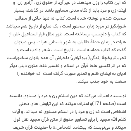
که این کتاب را وزن میدهد. در غیر آن، از حقوق زن ، آزادی زن و
اینکه زن و مرد باید از نگاه مدنی مساوی باشد در گذشته بسیار
صحبت شده و نوشته شده است. کتاب نه تنها حاکی از مطالب
شورانگیز در مورد زنان سخنور است ، یک نمای از تاریخ هم میباشد
که کتاب را دلچسپ ترساخته است. طور مثال فرار اسماعیل خان از
هرات در زمان حملۀ طالبان به شهر باستانی هرات. پس میتوان
گفت که کتاب حماسه است ، تاریخ است ، شعر و ادب است و
تحریرتاریخچۀ زندگی( بیوگرافی) دلخراش آن عده بانوان سخنوراست
که در اثر تفسیر غلط قرآن در اسلام و تفسیر غلط متون دینی دیگر
ادیان به ایشان ظلم و تعدی صورت گرفته است که خواننده را
سخت به خود جذب میکند.
نویسنده اعتراف می‌کند که دین اسلام زن و مرد را مساوی دانسته
است (صفحه 171)و اعتراف میکند که این تراوش های ذهنی
اشخاص است که زن و مرد را در اسلام مساوی نه میداند، و آیات
کلام الله مجید را برای تساوی حقوق از متن قرآن مجید نقل قول
میکند و می‌نویسد که پیشامد اشخاص،« با حقیقت قرآن شریف