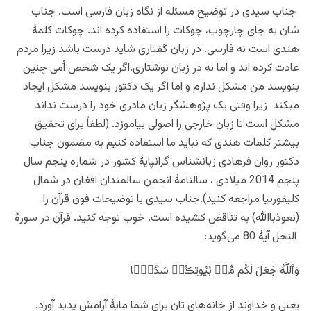
جناب سیدی در توضیح مسئله از نگاه زبان فارسی است. جناب
شان به جای چارچوب، چوکات را استفاده کرده اند. چوکات کلمۀ
هندی است نه فارسی. در زبان گفتاری شاید درست باشد زیرا مردم
عادت کرده اند و اما نه در زبان نوشتاری.اگر یک شخص اُمی چنین
بنویسد من مشکل ندارم و اما اگر یک دکتور بنویسد مشکل ایجاد
میکند زیرا وقتی یک پژوهشگر زبان مادری خود را درست نداند
مشکل است تا زبان خارجی را اصولی بیاموزد. (لطفاً برای تحقیق
بیشتر کلمات هندی که نباید ما استفاده کنیم به مضمون جناب
دکتور روان فرهادی زبانشناس گرانپایۀ کشور در شماره پنجم سال
پنجم 2014 میلادی ، سالنامۀ انجمن سالمندان افغان در شمال
کلیفورنیا مراجعه کنید).جناب سیدی با توضیحات فوق قرآن را
(نعوذباالله) به تناقض کشیده است. خوب توجه کنید. قرآن در سورۀ
النحل آیۀ 80 می‌گوید:
وَٱللَّهُ جَعَلَ لَكُم مِّنۢ بُيُوتِڪُمۡ سَكَنً۬ا
یعنی و خداوند از خانه‌های تان برای شما مایۀ آرامش پدید آورد.