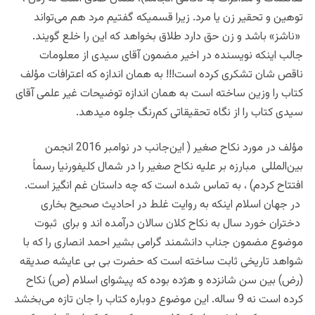
توهین و تحقیر زن یا مرد. زیرا قسمیکه گفتیم مرد هم می‌تواند
«ناشز» باشد و زن حق دارد طلاق بخواهد که این را خلع گویند.
جالب اینکه نویسنده در اخیر مضمون آقای سیدی از معلومات
ناقص شان تشکری کرده است!!! به همان اندازه که اعترافات مؤلف
کتاب را وزین ساخته است به همان اندازه توضیحات غیر علمی آقای
سیدی کتاب را از نگاه تحقیقاتی کم‌رنگ جلوه میدهد.
مؤلف در مورد نکاح صغیر ( این‌جانب در نوامبر 2016 انجمن
بین‌المللی مبارزه بر علیه نکاح صغیر را در شمال کلیفورنیا رسماً
افتتاح کردم) ، به تماس شده است که چه داستان غم انگیز است.
در جهان اسلام اینکه به روایت غلط در احادیث صحیح بخاری
دختران خورد سال به نکاح کلان سالان درآمده اند و برای ثبوت
موضوع مضمون جناب دانشمند گرامی بشیر احمد انصاری را که با
شواهد تاریخی ثابت ساخته است که حضرت بی بی عایشه صدیقه
(رض) بین سن شانزده و هژده بوده که پیشوای اسلام (ص) نکاح
کرده است نه 9 ساله. این موضوع دوباره کتاب را جان تازه می‌بخشد