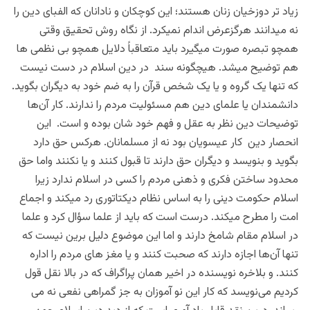
زیاد تر دوزخیان زنان هستند؛ این کوچکان و نادانان که الفبای دین را
نه میدانند هرگزعرض اندام نمیکرد. از نگاه روش تحقیق وقتی
همچو تبصره صورت میگیرد باید متعاقباً دلایل همچو بی نظمی ها
هم توضیح میشد. هیچگونه سند در دین اسلام در دست نیست
که تنها یک گروه و یا یک شخص قرآن را به ضم خود به دیگران بگوید.
دانشمندان یا علمای دین هم مسئولیت مردم را ندارند. کار آن‌ها
توضیحات دین نظر به عقل و فهم خود شان بوده و است. این
انحصار دین کار عیسویان بود نه از مسلمانان. هرکس حق دارد
بگوید و بنویسد و دیگران حق دارند تا قبول کنند و یا نکنند واما حق
محدود ساختن فکری و ذهنی مردم را کسی در اسلام ندارد زیرا
اسلام حکومت دینی را به اساس نظام دیکتاتوری رد میکند و اجماع
امت را مطرح میکند. درست است که باید از علما سؤال کرد و علما
در اسلام مقام شامخ دارند و اما این موضوع دلیل برین نیست که
تنها آن‌ها اجازه دارند که صحبت کنند و یا مغز های مردم را اداره
کنند. و بلاخره نویسنده در اخیر همان پراگراف که در بالا نقل قول
کردیم می‌نویسد که کار این نو آموزان به جز گمراهی نفعی نه می