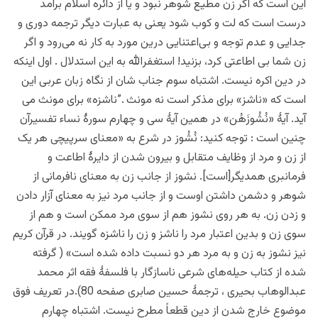
این است که اگر زن مطیع شوهر نبود و یا از دائره اسلام برآمد
درست است که لت و کوب شود یعنی به عبارت دیگر ترجمه دوری و
جدایی و عدم توجه و بی‌اعتنایی درین مورد به کار نه می‌رود و اگر
زن شما بی اطاعتی کرد، بزنید! استغفرالله به این استدلال . اول اینکه
در دین اکره نیست. اشتباه سوم جناب شان از نگاه زبان عربی این
است که «ناشز» برای مذکر است نه مونث .”ناشزه» برای مونث می
آید. آیۀ «نُشُوزَهُن» در همین آیۀ سی و چهارم سورۀ نساء تفسیرآن
چنین است : توجه کنید: نُشُوز در شرع به «معنای سرپیچی هر یک
از زن و مرد از وظایف متقابل و بیرون شدن از دایرۀ اطاعت و
فرمانبری همدیگر[است]. نشوز از جانب زن به معنای نافرمانی از
شوهر و دشمن داشتن اوست و از جانب مرد نیز به معنای آزار دادن
و زدن زن. به هر روی نشوز هم از سوی مرد ممکن است و هم از
سوی زن و بدین اعتبار مرد را ناشز و زن را ناشزه گویند. در قرآن کریم
نیز نشوز به زن و به مرد هر دو نسبت داده شده است» ( گرفته
شده از کتاب حیله‌های شرعی ناسازگار با فلسفۀ فقه اثر محمد
عبدالوهاب بحیری ، ترجمۀ حسین صابری صفحه 80).در تعریف فوق
موضوع خارج شدن از دین قطعاً مطرح نیست. اشتباه چهارم