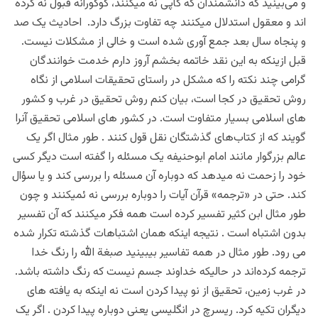
و می‌بینید که دانشمندان که کاپی نه میکنند، کوکورانه قبول نه کرده
اند و معقول استدلال میکنند چه تفاوت بزرگ دارد. احادیث یک صد
و پنجاه سال بعد جمع آوری شده است و خالی از مشکلات نیست.
قبل ازینکه به این نقد خاتمه بخشم آروز دارم خدمت خوانندگان
گرامی چند نکته را که مشکل در راستای تحقیقات اسلامی از نگاه
روش تحقیق در کجا است، بیان کنم
روش تحقیق در غرب و کشور
های اسلامی بسیار متفاوت است. در کشور های اسلامی تحقیق آنرا
گویند که از کتاب‌های گذشتگان نقل قول کنند . طور مثال اگر یک
عالم بزرگوار مانند امام ابوحنیفه یک مسئله را گفته است دیگر کسی
خود را زحمت نه میدهد که دوباره آن مسئله را بررسی کند و یا سؤال
کند. حتی در «ترجمه» قرآن آیات را دوباره بررسی نه ئمیکنند و چون
طور مثال ابن کثیر تفسیر کرده است همه فکر میکنند که آن تفسیر
بدون اشتباه است . نتیجه اینکه همان اشتباهات گذشته تکرار شده
می رود. طور مثال در همه تفاسیر بیبینید صبغة الله را رنگ خدا
ترجمه کرده‌اند در حالیکه خداوند جسم نیست که رنگ داشته باشد.
در غرب زمین، تحقیق از نو پیدا کردن است نه اینکه به یافته های
دیگران تکیه کرد. ریسرچ در انگلیسی یعنی دوباره پیدا کردن . اگر یک