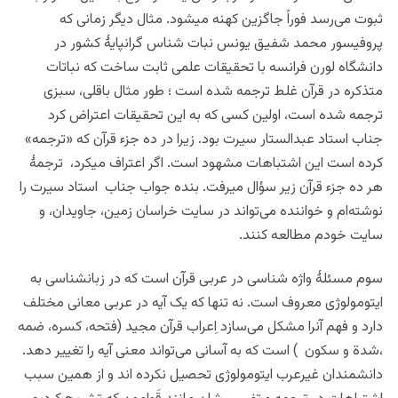
ثبوت می‌رسد فوراً جاگزین کهنه میشود. مثال دیگر زمانی که
پروفیسور محمد شفیق یونس نبات شناس گرانپایۀ کشور در
دانشگاه لورن فرانسه با تحقیقات علمی ثابت ساخت که نباتات
متذکره در قرآن غلط ترجمه شده است ؛ طور مثال باقلی، سبزی
ترجمه شده است، اولین کسی که به این تحقیقات اعتراض کرد
جناب استاد عبدالستار سیرت بود. زیرا در ده جزء قرآن که «ترجمه»
کرده است این اشتباهات مشهود است. اگر اعتراف میکرد، ترجمۀ
هر ده جزء قرآن زیر سؤال میرفت. بنده جواب جناب استاد سیرت را
نوشته‌ام و خواننده می‌تواند در سایت خراسان زمین، جاویدان، و
سایت خودم مطالعه کنند.
سوم مسئلۀ واژه شناسی در عربی قرآن است که در زبانشناسی به
ایتومولوژی معروف است. نه تنها که یک آیه در عربی معانی مختلف
دارد و فهم آنرا مشکل می‌سازد اِعراب قرآن مجید (فتحه، کسره، ضمه
،شدة و سکون ) است که به آسانی می‌تواند معنی آیه را تغییر دهد.
دانشمندان غیرعرب ایتومولوژی تحصیل نکرده اند و از همین سبب